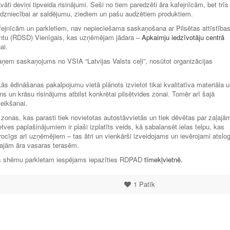
i deviņi tipveida risinājumi. Seši no tiem paredzēti āra kafejnīcām, bet trīs
 tirdzniecībai ar saldējumu, ziediem un pašu audzētiem produktiem.
afejnīcām un parkletiem, nav nepieciešama saskaņošana ar Pilsētas attīstība
tu (RDSD) Vienīgais, kas uzņēmējam jādara –
Apkaimju iedzīvotāju centrā
ai.
saņem saskaņojums no VSIA “Latvijas Valsts ceļi”, nosūtot organizācijas
s ēdināšanas pakalpojumu vietā plānots izvietot tikai kvalitatīva materiāla 
ns un krāsu risinājums atbilst konkrētai pilsētvides zonai. Tomēr arī šajā
veikšanai.
s zonas, kas parasti tiek novietotas autostāvvietās un tiek dēvētas par zaļajā
tves paplašinājumiem ir plaši izplatīts veids, kā sabalansēt ielas telpu, kas
rocīgs arī uzņēmējiem – tas ātri un vienkārši izveidojams un ievērojami atslo
īgajām āra vasaras terasēm.
jas shēmu parkletam iespējams iepazīties RDPAD
tīmekļvietnē.
1
Patīk