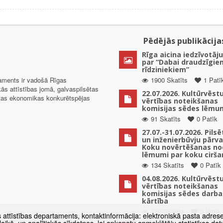
Pēdējās publikācija
Rīga aicina iedzīvotāju
par “Dabai draudzīgie
rīdziniekiem”
taments ir vadošā Rīgas
1900 Skatīts
1 Patī
kās attīstības jomā, galvaspilsētas
22.07.2026. Kultūrvēst
ētas ekonomikas konkurētspējas
vērtības noteikšanas
komisijas sēdes lēmu
91 Skatīts
0 Patīk
27.07.-31.07.2026. Pils
un inženierbūvju pārv
Koku novērtēšanas no
lēmumi par koku cirša
134 Skatīts
0 Patīk
04.08.2026. Kultūrvēst
vērtības noteikšanas
komisijas sēdes darba
kārtība
182 Skatīts
0 Patīk
s attīstības departaments, kontaktinformācija: elektroniskā pasta adres