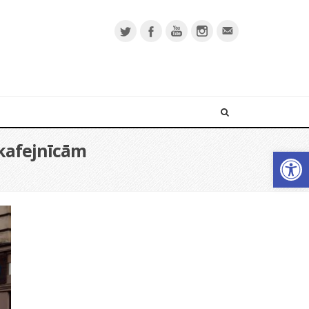
 kafejnīcām
Open 