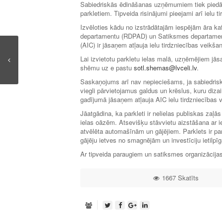
Sabiedriskās ēdināšanas uzņēmumiem tiek piedāvāt
parkletiem. Tipveida risinājumi pieejami arī ielu
Izvēloties kādu no izstrādātajām iespējām āra k
departamentu (RDPAD) un Satiksmes departamen
(AIC) ir jāsaņem atļauja ielu tirdzniecības veikšan
Lai izvietotu parkletu ielas malā, uzņēmējiem jā
shēmu uz e pastu
sotl.shemas@lvceli.lv
.
Saskaņojums arī nav nepieciešams, ja sabiedriskā
viegli pārvietojamus galdus un krēslus, kuru dizai
gadījumā jāsaņem atļauja AIC ielu tirdzniecības 
Jāatgādina, ka parkleti ir nelielas publiskas zaļā
ielas oāzēm. Atsevišķu stāvvietu aizstāšana ar ie
atvēlēta automašīnām un gājējiem. Parklets ir pa
gājēju ietves no smagnējām un investīciju ietilp
Ar tipveida paraugiem un satiksmes organizāci
1667 Skatīts