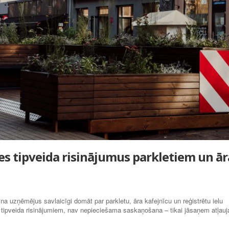
es tipveida risinājumus parkletiem un ār
na uzņēmējus savlaicīgi domāt par parkletu, āra kafejnīcu un reģistrētu ielu
no tipveida risinājumiem, nav nepieciešama saskaņošana – tikai jāsaņem atļauj