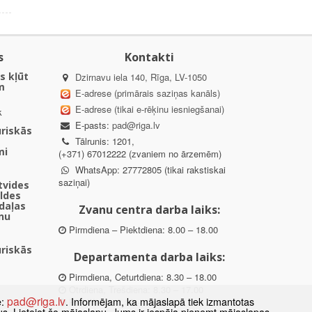
s
Kontakti
s kļūt
Dzirnavu iela 140, Rīga, LV-1050
m
E-adrese (primārais saziņas kanāls)
E-adrese (tikai e-rēķinu iesniegšanai)
k
E-pasts:
pad@riga.lv
uriskās
Tālrunis: 1201,
mi
(+371) 67012222 (zvaniem no ārzemēm)
WhatsApp: 27772805 (tikai rakstiskai
saziņai)
ētvides
aldes
daļas
Zvanu centra darba laiks:
nu
Pirmdiena – Piektdiena: 8.00 – 18.00
uriskās
Departamenta darba laiks:
Pirmdiena, Ceturtdiena: 8.30 – 18.00
Otrdiena, Trešdiena: 8.30 – 17.00
pad@riga.lv
e:
. Informējam, ka mājaslapā tiek izmantotas
Piektdiena: 8.30 – 15.00