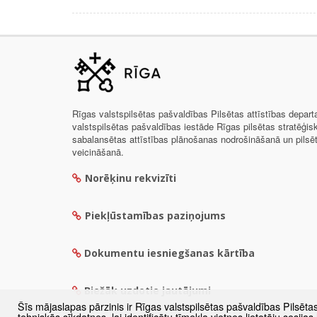
Rīgas valstspilsētas pašvaldības Pilsētas attīstības depar
valstspilsētas pašvaldības iestāde Rīgas pilsētas stratēģis
sabalansētas attīstības plānošanas nodrošināšanā un pils
veicināšanā.
Norēķinu rekvizīti
Piekļūstamības paziņojums
Dokumentu iesniegšanas kārtība
Biežāk uzdotie jautājumi
Šīs mājaslapas pārzinis ir Rīgas valstspilsētas pašvaldības Pilsēta