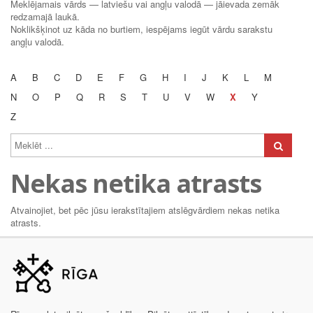
Meklējamais vārds — latviešu vai angļu valodā — jāievada zemāk
redzamajā laukā.
Noklikšķinot uz kāda no burtiem, iespējams iegūt vārdu sarakstu
angļu valodā.
A
B
C
D
E
F
G
H
I
J
K
L
M
N
O
P
Q
R
S
T
U
V
W
X
Y
Z
Nekas netika atrasts
Atvainojiet, bet pēc jūsu ierakstītajiem atslēgvārdiem nekas netika
atrasts.