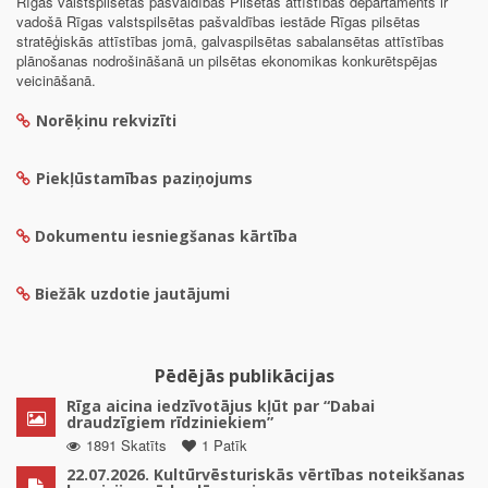
Rīgas valstspilsētas pašvaldības Pilsētas attīstības departaments ir
vadošā Rīgas valstspilsētas pašvaldības iestāde Rīgas pilsētas
stratēģiskās attīstības jomā, galvaspilsētas sabalansētas attīstības
plānošanas nodrošināšanā un pilsētas ekonomikas konkurētspējas
veicināšanā.
Norēķinu rekvizīti
Piekļūstamības paziņojums
Dokumentu iesniegšanas kārtība
Biežāk uzdotie jautājumi
Pēdējās publikācijas
Rīga aicina iedzīvotājus kļūt par “Dabai
draudzīgiem rīdziniekiem”
1891 Skatīts
1 Patīk
22.07.2026. Kultūrvēsturiskās vērtības noteikšanas