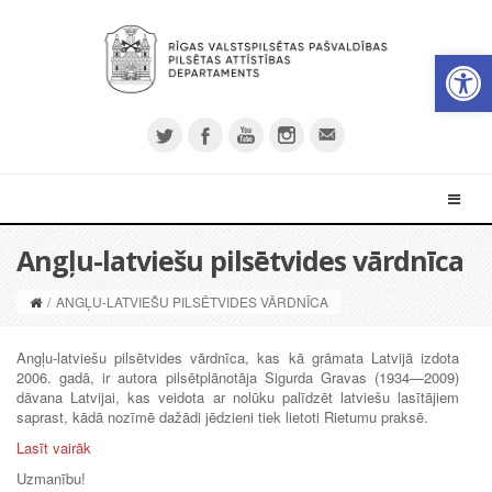
Open 
Angļu-latviešu pilsētvides vārdnīca
/
ANGĻU-LATVIEŠU PILSĒTVIDES VĀRDNĪCA
Angļu-latviešu pilsētvides vārdnīca, kas kā grāmata Latvijā izdota
2006. gadā, ir autora pilsētplānotāja Sigurda Gravas (1934—2009)
dāvana Latvijai, kas veidota ar nolūku palīdzēt latviešu lasītājiem
saprast, kādā nozīmē dažādi jēdzieni tiek lietoti Rietumu praksē.
Lasīt vairāk
Uzmanību!