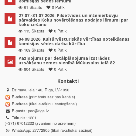
komisijas sēdes lēmumi
61 Skatīts
0 Patīk
27.07.-31.07.2026. Pilsētvides un inženierbūvju
pārvaldes Koku novērtēšanas nodaļas lēmumi par
koku ciršanu
113 Skatīts
0 Patīk
04.08.2026. Kultūrvēsturiskās vērtības noteikšanas
komisijas sēdes darba kārtība
169 Skatīts
0 Patīk
Paziņojums par detālplānojuma izstrādes
uzsākšanu zemes vienībā Mūkusalas ielā 82
804 Skatīts
0 Patīk
Kontakti
Dzirnavu iela 140, Rīga, LV-1050
E-adrese (primārais saziņas kanāls)
E-adrese (tikai e-rēķinu iesniegšanai)
E-pasts:
pad@riga.lv
Tālrunis: 1201,
(+371) 67012222 (zvaniem no ārzemēm)
WhatsApp: 27772805 (tikai rakstiskai saziņai)