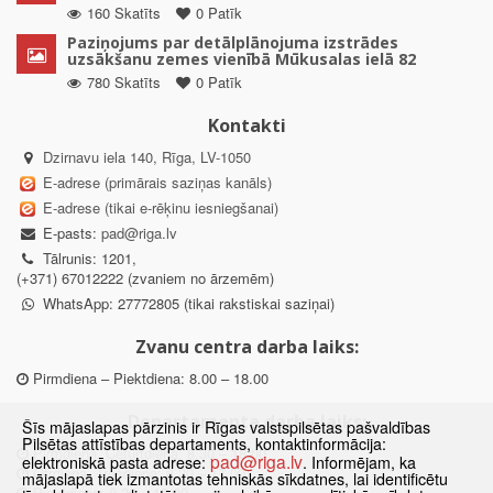
160 Skatīts
0 Patīk
Paziņojums par detālplānojuma izstrādes
uzsākšanu zemes vienībā Mūkusalas ielā 82
780 Skatīts
0 Patīk
Kontakti
Dzirnavu iela 140, Rīga, LV-1050
E-adrese (primārais saziņas kanāls)
E-adrese (tikai e-rēķinu iesniegšanai)
E-pasts:
pad@riga.lv
Tālrunis: 1201,
(+371) 67012222 (zvaniem no ārzemēm)
WhatsApp: 27772805 (tikai rakstiskai saziņai)
Zvanu centra darba laiks:
Pirmdiena – Piektdiena: 8.00 – 18.00
Departamenta darba laiks:
Šīs mājaslapas pārzinis ir Rīgas valstspilsētas pašvaldības
Pilsētas attīstības departaments, kontaktinformācija:
Pirmdiena, Ceturtdiena: 8.30 – 18.00
pad@riga.lv
elektroniskā pasta adrese:
. Informējam, ka
Otrdiena, Trešdiena: 8.30 – 17.00
mājaslapā tiek izmantotas tehniskās sīkdatnes, lai identificētu
Piektdiena: 8.30 – 15.00