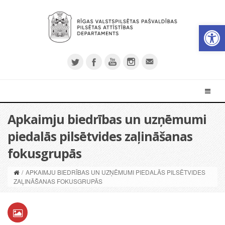
Open 
Apkaimju biedrības un uzņēmumi
piedalās pilsētvides zaļināšanas
fokusgrupās
/
APKAIMJU BIEDRĪBAS UN UZŅĒMUMI PIEDALĀS PILSĒTVIDES
ZAĻINĀŠANAS FOKUSGRUPĀS