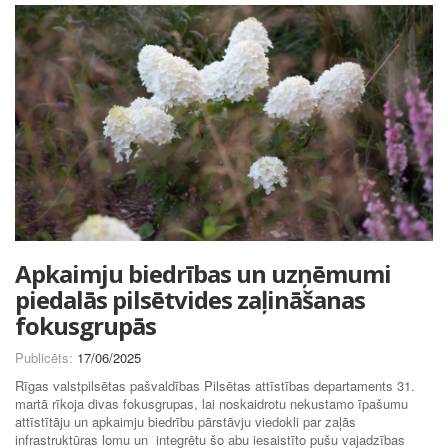
Apkaimju biedrības un uzņēmumi
piedalās pilsētvides zaļināšanas
fokusgrupās
Publicēts:
17/06/2025
Rīgas valstpilsētas pašvaldības Pilsētas attīstības departaments 31.
martā rīkoja divas fokusgrupas, lai noskaidrotu nekustamo īpašumu
attīstītāju un apkaimju biedrību pārstāvju viedokli par zaļās
infrastruktūras lomu un integrētu šo abu iesaistīto pušu vajadzības