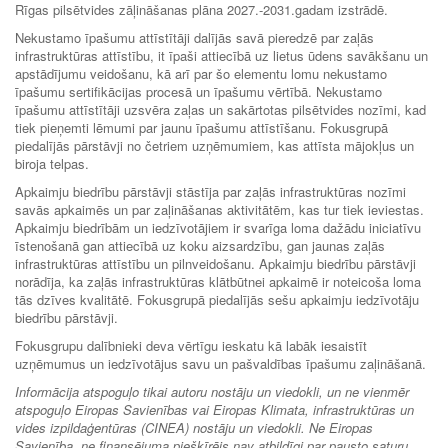
Rīgas pilsētvides zāļināšanas plāna 2027.-2031.gadam izstrādē.
Nekustamo īpašumu attīstītāji dalījās savā pieredzē par zaļās
infrastruktūras attīstību, it īpaši attiecībā uz lietus ūdens savākšanu un
apstādījumu veidošanu, kā arī par šo elementu lomu nekustamo
īpašumu sertifikācijas procesā un īpašumu vērtībā. Nekustamo
īpašumu attīstītāji uzsvēra zaļas un sakārtotas pilsētvides nozīmi, kad
tiek pieņemti lēmumi par jaunu īpašumu attīstīšanu. Fokusgrupā
piedalījās pārstāvji no četriem uzņēmumiem, kas attīsta mājokļus un
biroja telpas.
Apkaimju biedrību pārstāvji stāstīja par zaļās infrastruktūras nozīmi
savās apkaimēs un par zaļināšanas aktivitātēm, kas tur tiek ieviestas.
Apkaimju biedrībām un iedzīvotājiem ir svarīga loma dažādu iniciatīvu
īstenošanā gan attiecībā uz koku aizsardzību, gan jaunas zaļās
infrastruktūras attīstību un pilnveidošanu. Apkaimju biedrību pārstāvji
norādīja, ka zaļās infrastruktūras klātbūtnei apkaimē ir noteicoša loma
tās dzīves kvalitātē. Fokusgrupā piedalījās sešu apkaimju iedzīvotāju
biedrību pārstāvji.
Fokusgrupu dalībnieki deva vērtīgu ieskatu kā labāk iesaistīt
uzņēmumus un iedzīvotājus savu un pašvaldības īpašumu zaļināšanā.
Informācija atspoguļo tikai autoru nostāju un viedokli, un ne vienmēr
atspoguļo Eiropas Savienības vai Eiropas Klimata, infrastruktūras un
vides izpildaģentūras (CINEA) nostāju un viedokli. Ne Eiropas
Savienība, ne finansējuma piešķīrējs nav atbildīgi par pausto saturu.