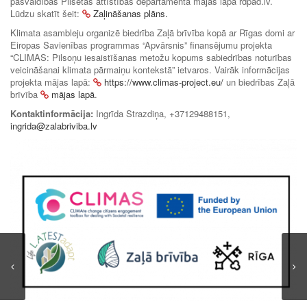
pašvaldības Pilsētas attīstības departamenta mājas lapā rdpad.lv.
Lūdzu skatīt šeit:
Zaļināšanas plāns.
Klimata asambleju organizē biedrība Zaļā brīvība kopā ar Rīgas domi ar
Eiropas Savienības programmas “Apvārsnis” finansējumu projekta
“CLIMAS: Pilsoņu iesaistīšanas metožu kopums sabiedrības noturības
veicināšanai klimata pārmaiņu kontekstā” ietvaros. Vairāk informācijas
projekta mājas lapā:
https://www.climas-project.eu/
un biedrības Zaļā
brīvība
mājas lapā
.
Kontaktinformācija:
Ingrīda Strazdiņa, +37129488151,
ingrida@zalabriviba.lv