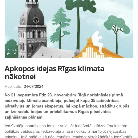
Apkopos idejas Rīgas klimata
nākotnei
Publicēts:
24/07/2024
No 21. septembra līdz 23. novembrim Rīgā norisināsies pirmā
iedzīvotāju klimata asambleja, pulcējot kopā 35 sabiedrības
pārstāvjus un jomas ekspertus, lai kopā mācītos, strādātu grupās
un izstrādātu idejas un priekšlikumus Rīgas pilsētvides
zaļināšanas plānam.
Iedzīvotāju asamblejas ideja ir veicināt iedzīvotāju līdzdalību klimata
politikas veidošanā. Iedzīvotāju atlase notiks, izmantojot nejaušības
principu, tajā pašā laikā pēc iespējas iesaistot visdažādākās iedzīvotāju