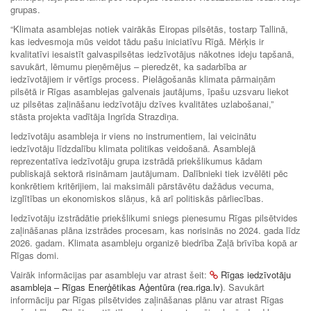
grupas.
“Klimata asamblejas notiek vairākās Eiropas pilsētās, tostarp Tallinā,
kas iedvesmoja mūs veidot tādu pašu iniciatīvu Rīgā. Mērķis ir
kvalitatīvi iesaistīt galvaspilsētas iedzīvotājus nākotnes ideju tapšanā,
savukārt, lēmumu pieņēmējus – pieredzēt, ka sadarbība ar
iedzīvotājiem ir vērtīgs process. Pielāgošanās klimata pārmaiņām
pilsētā ir Rīgas asamblejas galvenais jautājums, īpašu uzsvaru liekot
uz pilsētas zaļināšanu iedzīvotāju dzīves kvalitātes uzlabošanai,”
stāsta projekta vadītāja Ingrīda Strazdiņa.
Iedzīvotāju asambleja ir viens no instrumentiem, lai veicinātu
iedzīvotāju līdzdalību klimata politikas veidošanā. Asamblejā
reprezentatīva iedzīvotāju grupa izstrādā priekšlikumus kādam
publiskajā sektorā risināmam jautājumam. Dalībnieki tiek izvēlēti pēc
konkrētiem kritērijiem, lai maksimāli pārstāvētu dažādus vecuma,
izglītības un ekonomiskos slāņus, kā arī politiskās pārliecības.
Iedzīvotāju izstrādātie priekšlikumi sniegs pienesumu Rīgas pilsētvides
zaļināšanas plāna izstrādes procesam, kas norisinās no 2024. gada līdz
2026. gadam. Klimata asambleju organizē biedrība Zaļā brīvība kopā ar
Rīgas domi.
Vairāk informācijas par asambleju var atrast šeit:
Rīgas iedzīvotāju
asambleja – Rīgas Enerģētikas Aģentūra (rea.riga.lv)
. Savukārt
informāciju par Rīgas pilsētvides zaļināšanas plānu var atrast Rīgas