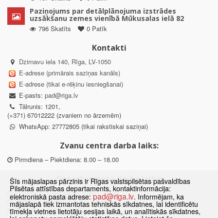
Paziņojums par detālplānojuma izstrādes
uzsākšanu zemes vienībā Mūkusalas ielā 82
796 Skatīts
0 Patīk
Kontakti
Dzirnavu iela 140, Rīga, LV-1050
E-adrese (primārais saziņas kanāls)
E-adrese (tikai e-rēķinu iesniegšanai)
E-pasts:
pad@riga.lv
Tālrunis: 1201,
(+371) 67012222 (zvaniem no ārzemēm)
WhatsApp: 27772805 (tikai rakstiskai saziņai)
Zvanu centra darba laiks:
Pirmdiena – Piektdiena: 8.00 – 18.00
Departamenta darba laiks:
Šīs mājaslapas pārzinis ir Rīgas valstspilsētas pašvaldības
Pilsētas attīstības departaments, kontaktinformācija:
Pirmdiena, Ceturtdiena: 8.30 – 18.00
pad@riga.lv
elektroniskā pasta adrese:
. Informējam, ka
Otrdiena, Trešdiena: 8.30 – 17.00
mājaslapā tiek izmantotas tehniskās sīkdatnes, lai identificētu
Piektdiena: 8.30 – 15.00
tīmekļa vietnes lietotāju sesijas laikā, un analītiskās sīkdatnes,