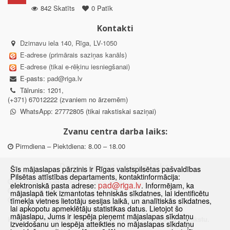
842 Skatīts
0 Patīk
Kontakti
Dzirnavu iela 140, Rīga, LV-1050
E-adrese (primārais saziņas kanāls)
E-adrese (tikai e-rēķinu iesniegšanai)
E-pasts:
pad@riga.lv
Tālrunis: 1201,
(+371) 67012222 (zvaniem no ārzemēm)
WhatsApp: 27772805 (tikai rakstiskai saziņai)
Zvanu centra darba laiks:
Pirmdiena – Piektdiena: 8.00 – 18.00
Departamenta darba laiks:
Šīs mājaslapas pārzinis ir Rīgas valstspilsētas pašvaldības
Pilsētas attīstības departaments, kontaktinformācija:
Pirmdiena, Ceturtdiena: 8.30 – 18.00
pad@riga.lv
elektroniskā pasta adrese:
. Informējam, ka
Otrdiena, Trešdiena: 8.30 – 17.00
mājaslapā tiek izmantotas tehniskās sīkdatnes, lai identificētu
Piektdiena: 8.30 – 15.00
tīmekļa vietnes lietotāju sesijas laikā, un analītiskās sīkdatnes,
lai apkopotu apmeklētāju statistikas datus. Lietojot šo
mājaslapu, Jums ir iespēja pieņemt mājaslapas sīkdatņu
Klātienes konsultācijas pieejamas tikai ar iepriekšēju pierakstu.
izveidošanu un iespēja atteikties no mājaslapas sīkdatņu