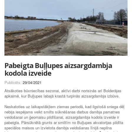
Pabeigta Buļļupes aizsargdambja
kodola izveide
Publicēts:
29/04/2021
Atsākoties būvniecības sezonai, aktīvi darbi norisinās arī Bolderājas
apkaimē, kur Buļļupes labajā krastā turpinās aizsargdambja izbūve.
Neskatoties uz laikapstākļiem ziemas periodā, kad ilgstošā sniega dēļ
nebija iespējams veikt smilts sūknēšanas darbus dambja pamatnes
veidošanai un ģeomaisu pildīšanai, aizsargdambja kodola izveide ir
pabeigta. Pārsūknētā grunts ar smiltīm no Buļļupes akvatorijas pildīta
speciālos maisos un izvietota dambja veidošanas līnijā nepilna