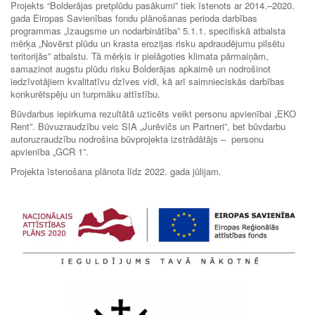
Projekts “Bolderājas pretplūdu pasākumi” tiek īstenots ar 2014.–2020.
gada Eiropas Savienības fondu plānošanas perioda darbības
programmas „Izaugsme un nodarbinātība” 5.1.1. specifiskā atbalsta
mērķa „Novērst plūdu un krasta erozijas risku apdraudējumu pilsētu
teritorijās” atbalstu. Tā mērķis ir pielāgoties klimata pārmaiņām,
samazinot augstu plūdu risku Bolderājas apkaimē un nodrošinot
iedzīvotājiem kvalitatīvu dzīves vidi, kā arī saimnieciskās darbības
konkurētspēju un turpmāku attīstību.
Būvdarbus iepirkuma rezultātā uzticēts veikt personu apvienībai „EKO
Rent”. Būvuzraudzību veic SIA „Jurēvičs un Partneri”, bet būvdarbu
autoruzraudzību nodrošina būvprojekta izstrādātājs – personu
apvienība „GCR 1”.
Projekta īstenošana plānota līdz 2022. gada jūlijam.