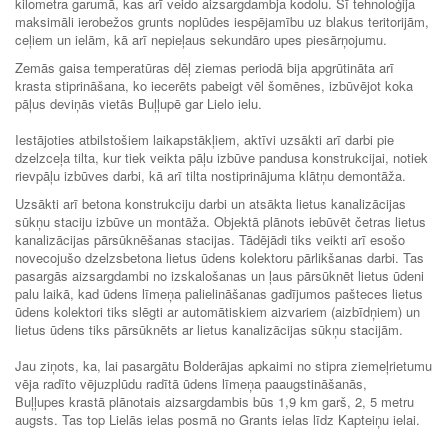
kilometra garumā, kas arī veido aizsargdambja kodolu. Šī tehnoloģija
maksimāli ierobežos grunts noplūdes iespējamību uz blakus teritorijām,
ceļiem un ielām, kā arī nepieļaus sekundāro upes piesārņojumu.
Zemās gaisa temperatūras dēļ ziemas periodā bija apgrūtināta arī
krasta stiprināšana, ko iecerēts pabeigt vēl šomēnes, izbūvējot koka
pāļus deviņās vietās Buļļupē gar Lielo ielu.
Iestājoties atbilstošiem laikapstākļiem, aktīvi uzsākti arī darbi pie
dzelzceļa tilta, kur tiek veikta pāļu izbūve pandusa konstrukcijai, notiek
rievpāļu izbūves darbi, kā arī tilta nostiprinājuma klātņu demontāža.
Uzsākti arī betona konstrukciju darbi un atsākta lietus kanalizācijas
sūkņu staciju izbūve un montāža. Objektā plānots iebūvēt četras lietus
kanalizācijas pārsūknēšanas stacijas. Tādējādi tiks veikti arī esošo
novecojušo dzelzsbetona lietus ūdens kolektoru pārlikšanas darbi. Tas
pasargās aizsargdambi no izskalošanas un ļaus pārsūknēt lietus ūdeni
palu laikā, kad ūdens līmeņa palielināšanas gadījumos pašteces lietus
ūdens kolektori tiks slēgti ar automātiskiem aizvariem (aizbīdņiem) un
lietus ūdens tiks pārsūknēts ar lietus kanalizācijas sūkņu stacijām.
Jau ziņots, ka, lai pasargātu Bolderājas apkaimi no stipra ziemeļrietumu
vēja radīto vējuzplūdu radītā ūdens līmeņa paaugstināšanās,
Buļļupes krastā plānotais aizsargdambis būs 1,9 km garš, 2, 5 metru
augsts. Tas top Lielās ielas posmā no Grants ielas līdz Kapteiņu ielai.