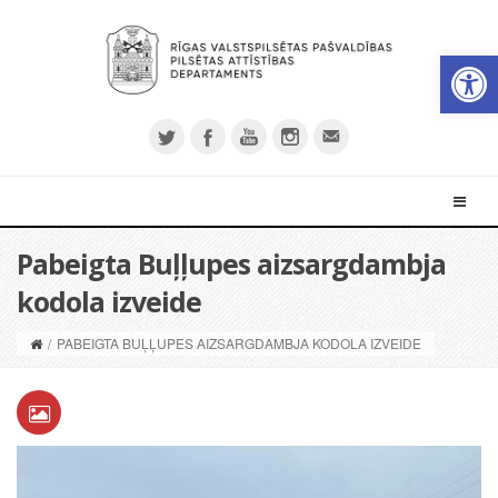
Open 
Pabeigta Buļļupes aizsargdambja
kodola izveide
/
PABEIGTA BUĻĻUPES AIZSARGDAMBJA KODOLA IZVEIDE