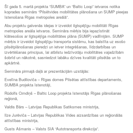
Šī gada 5. martā projekta “SUMBA” un “Baltic Loop” ietvaros notika
koprades seminārs “Pilsētvides mobilitātes plānošana un SUMP pieejas
īstenošana Rīgas metropoles areālā”.
Abu projektu galvenās idejas ir izveidot ilgtspējīgu mobilitāti Rīgas
metropoles areāla ietvaros. Semināra mērķis bija iepazīstināt
klātesošos ar ilgtspējīga mobilitātes plāna (SUMP) vadlīnijām. SUMP
mērķis ir izveidot ilgtspējīgu transporta sistēmu, kas balstīta uz esošo
pilsētplānošanas pieredzi un ietver integrēšanas, līdzdarbības un
izvērtēšanas principus, lai atbilstu iedzīvotāju mobilitātes vajadzībām
šobrīd un nākotnē, sasniedzot labāku dzīves kvalitāti pilsētās un to
apkārtnē.
Semināra pirmajā daļā ar prezentācijām uzstājās:
Evelīna Budiloviča – Rīgas domes Pilsētas attīstības departaments,
SUMBA projekta īstenotāji,
Rūdolfs Cimdiņš – Baltic Loop projekta īstenotājs Rīgas plānošanas
reģionā,
Valdis Bārs – Latvijas Republikas Satiksmes ministrija,
Ilze Jurēviča – Latvijas Republikas Vides aizsardzības un reģionālās
attīstības ministrija,
Gusts Ašmanis – Valsts SIA “Autotransporta direkcija”.