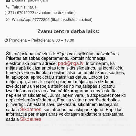
Tālrunis: 1201,
(+371) 67012222 (zvaniem no ārzemēm)
WhatsApp: 27772805 (tikai rakstiskai saziņai)
Zvanu centra darba laiks:
Pirmdiena – Piektdiena: 8.00 – 18.00
Departamenta darba laiks:
Šīs mājaslapas pārzinis ir Rīgas valstspilsētas pašvaldības
Pilsētas attīstības departaments, kontaktinformācija:
Pirmdiena, Ceturtdiena: 8.30 – 18.00
pad@riga.lv
elektroniskā pasta adrese:
. Informējam, ka
Otrdiena, Trešdiena: 8.30 – 17.00
mājaslapā tiek izmantotas tehniskās sīkdatnes, lai identificētu
Piektdiena: 8.30 – 15.00
tīmekļa vietnes lietotāju sesijas laikā, un analītiskās sīkdatnes,
lai apkopotu apmeklētāju statistikas datus. Lietojot šo
mājaslapu, Jums ir iespēja pieņemt mājaslapas sīkdatņu
Klātienes konsultācijas pieejamas tikai ar iepriekšēju pierakstu.
izveidošanu un iespēja atteikties no mājaslapas sīkdatņu
izveidošanas (ja vien Jūsu pārlūkprogramma nav iestatīta
nepieņemt sīkdatnes). Jums jāņem vērā, ja atspējosiet noteikti
nepieciešamās sīkdatnes, tīmekļa vietne nevarēs darboties
pilnvērtīgi. Attiestatīt savu piekrišanu sīkdatnēm iespējams
Sākums
Jaunumi
Biežāk uzdotie jautājumi
Lapas karte
Sīkdatnes
sadaļā
, kas atrodas mājaslapas kājenē. Papildus
Sīkdatnes
Kontakti
informācija par mājaslapas veidotajām sīkdatnēm apskatāma
Sīkdatnes
sadaļā
© 2021 Rīgas valstspilsētas pašvaldības Pilsētas attīstības departaments.
Visas tiesības aizsargātas
·
Informācijas pārpublicēšanas gadījumā atsauce
obligāta.