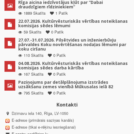
Rīga aicina iedzīvotājus kļūt par “Dabai
draudzīgiem rīdziniekiem”
1889 Skatīts
1 Patīk
22.07.2026. Kultūrvēsturiskās vērtības noteikšanas
komisijas sēdes lēmumi
59 Skatīts
0 Patīk
27.07.-31.07.2026. Pilsētvides un inženierbūvju
pārvaldes Koku novērtēšanas nodaļas lēmumi par
koku ciršanu
110 Skatīts
0 Patīk
04.08.2026. Kultūrvēsturiskās vērtības noteikšanas
komisijas sēdes darba kārtība
167 Skatīts
0 Patīk
Paziņojums par detālplānojuma izstrādes
uzsākšanu zemes vienībā Mūkusalas ielā 82
795 Skatīts
0 Patīk
Kontakti
Dzirnavu iela 140, Rīga, LV-1050
E-adrese (primārais saziņas kanāls)
E-adrese (tikai e-rēķinu iesniegšanai)
E-pasts:
pad@riga.lv