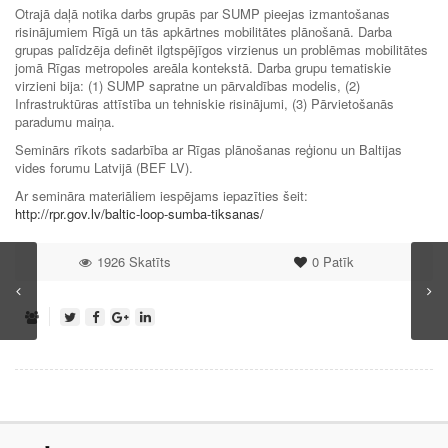
Otrajā daļā notika darbs grupās par SUMP pieejas izmantošanas
risinājumiem Rīgā un tās apkārtnes mobilitātes plānošanā. Darba
grupas palīdzēja definēt ilgtspējīgos virzienus un problēmas mobilitātes
jomā Rīgas metropoles areāla kontekstā. Darba grupu tematiskie
virzieni bija: (1) SUMP sapratne un pārvaldības modelis, (2)
Infrastruktūras attīstība un tehniskie risinājumi, (3) Pārvietošanās
paradumu maiņa.
Seminārs rīkots sadarbība ar Rīgas plānošanas reģionu un Baltijas
vides forumu Latvijā (BEF LV).
Ar semināra materiāliem iespējams iepazīties šeit:
http://rpr.gov.lv/baltic-loop-sumba-tiksanas/
1926 Skatīts
0
Patīk