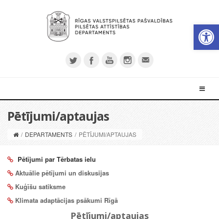
Open 
Pētījumi/aptaujas
/
DEPARTAMENTS
/
PĒTĪJUMI/APTAUJAS
Pētījumi par Tērbatas ielu
Aktuālie pētījumi un diskusijas
Kuģīšu satiksme
Klimata adaptācijas psākumi Rīgā
Pētījumi/aptaujas