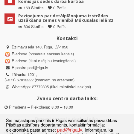
komisijas sēdes darba kārtība
169 Skatīts
0 Patīk
Paziņojums par detālplānojuma izstrādes
uzsākšanu zemes vienībā Mūkusalas ielā 82
804 Skatīts
0 Patīk
Kontakti
Dzirnavu iela 140, Rīga, LV-1050
E-adrese (primārais saziņas kanāls)
E-adrese (tikai e-rēķinu iesniegšanai)
E-pasts:
pad@riga.lv
Tālrunis: 1201,
(+371) 67012222 (zvaniem no ārzemēm)
WhatsApp: 27772805 (tikai rakstiskai saziņai)
Zvanu centra darba laiks:
Pirmdiena – Piektdiena: 8.00 – 18.00
Departamenta darba laiks:
Šīs mājaslapas pārzinis ir Rīgas valstspilsētas pašvaldības
Pilsētas attīstības departaments, kontaktinformācija:
Pirmdiena, Ceturtdiena: 8.30 – 18.00
pad@riga.lv
elektroniskā pasta adrese:
. Informējam, ka
Otrdiena, Trešdiena: 8.30 – 17.00