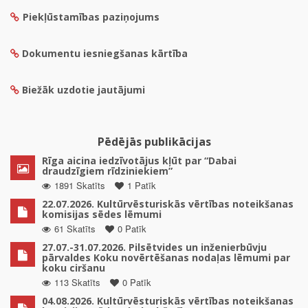
Piekļūstamības paziņojums
Dokumentu iesniegšanas kārtība
Biežāk uzdotie jautājumi
Pēdējās publikācijas
Rīga aicina iedzīvotājus kļūt par “Dabai
draudzīgiem rīdziniekiem”
1891 Skatīts
1 Patīk
22.07.2026. Kultūrvēsturiskās vērtības noteikšanas
komisijas sēdes lēmumi
61 Skatīts
0 Patīk
27.07.-31.07.2026. Pilsētvides un inženierbūvju
pārvaldes Koku novērtēšanas nodaļas lēmumi par
koku ciršanu
113 Skatīts
0 Patīk
04.08.2026. Kultūrvēsturiskās vērtības noteikšanas