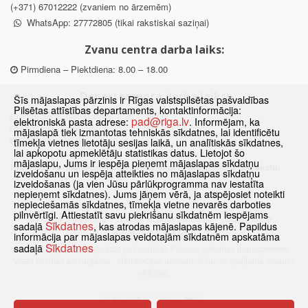
(+371) 67012222 (zvaniem no ārzemēm)
WhatsApp: 27772805 (tikai rakstiskai saziņai)
Zvanu centra darba laiks:
Pirmdiena – Piektdiena: 8.00 – 18.00
Departamenta darba laiks:
Šīs mājaslapas pārzinis ir Rīgas valstspilsētas pašvaldības
Pilsētas attīstības departaments, kontaktinformācija:
Pirmdiena, Ceturtdiena: 8.30 – 18.00
pad@riga.lv
elektroniskā pasta adrese:
. Informējam, ka
Otrdiena, Trešdiena: 8.30 – 17.00
mājaslapā tiek izmantotas tehniskās sīkdatnes, lai identificētu
Piektdiena: 8.30 – 15.00
tīmekļa vietnes lietotāju sesijas laikā, un analītiskās sīkdatnes,
lai apkopotu apmeklētāju statistikas datus. Lietojot šo
mājaslapu, Jums ir iespēja pieņemt mājaslapas sīkdatņu
Klātienes konsultācijas pieejamas tikai ar iepriekšēju pierakstu.
izveidošanu un iespēja atteikties no mājaslapas sīkdatņu
izveidošanas (ja vien Jūsu pārlūkprogramma nav iestatīta
nepieņemt sīkdatnes). Jums jāņem vērā, ja atspējosiet noteikti
nepieciešamās sīkdatnes, tīmekļa vietne nevarēs darboties
pilnvērtīgi. Attiestatīt savu piekrišanu sīkdatnēm iespējams
Sākums
Jaunumi
Biežāk uzdotie jautājumi
Lapas karte
Sīkdatnes
sadaļā
, kas atrodas mājaslapas kājenē. Papildus
Sīkdatnes
Kontakti
informācija par mājaslapas veidotajām sīkdatnēm apskatāma
Sīkdatnes
sadaļā
© 2021 Rīgas valstspilsētas pašvaldības Pilsētas attīstības departaments.
Visas tiesības aizsargātas
·
Informācijas pārpublicēšanas gadījumā atsauce
obligāta.