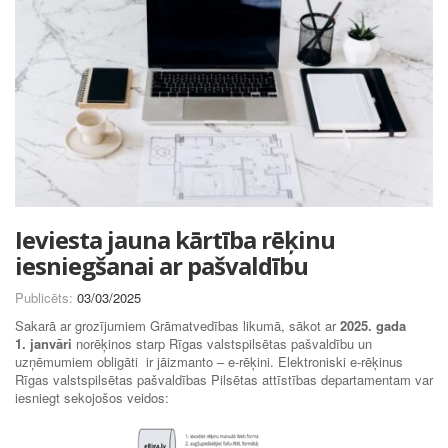
Ieviesta jauna kārtība rēķinu
iesniegšanai ar pašvaldību
Publicēts:
03/03/2025
Sakarā ar grozījumiem Grāmatvedības likumā, sākot ar
2025. gada
1. janvāri
norēķinos starp Rīgas valstspilsētas pašvaldību un
uzņēmumiem obligāti ir jāizmanto – e-rēķini. Elektroniski e-rēķinus
Rīgas valstspilsētas pašvaldības Pilsētas attīstības departamentam var
iesniegt sekojošos veidos: