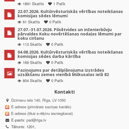
1891 Skatīts
1 Patīk
22.07.2026. Kultūrvēsturiskās vērtības noteikšanas
komisijas sēdes lēmumi
61 Skatīts
0 Patīk
27.07.-31.07.2026. Pilsētvides un inženierbūvju
pārvaldes Koku novērtēšanas nodaļas lēmumi par
koku ciršanu
113 Skatīts
0 Patīk
04.08.2026. Kultūrvēsturiskās vērtības noteikšanas
komisijas sēdes darba kārtība
169 Skatīts
0 Patīk
Paziņojums par detālplānojuma izstrādes
uzsākšanu zemes vienībā Mūkusalas ielā 82
804 Skatīts
0 Patīk
Kontakti
Dzirnavu iela 140, Rīga, LV-1050
E-adrese (primārais saziņas kanāls)
E-adrese (tikai e-rēķinu iesniegšanai)
E-pasts:
pad@riga.lv
Tālrunis: 1201,