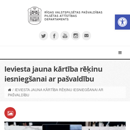
Open 
Ieviesta jauna kārtība rēķinu
iesniegšanai ar pašvaldību
/
IEVIESTA JAUNA KĀRTĪBA RĒĶINU IESNIEGŠANAI AR
PAŠVALDĪBU