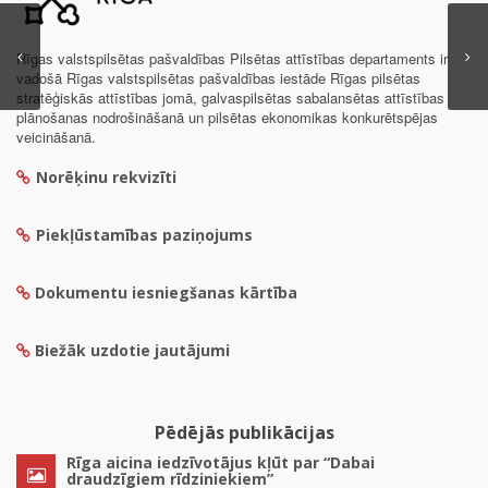
Rīgas valstspilsētas pašvaldības Pilsētas attīstības departaments ir
vadošā Rīgas valstspilsētas pašvaldības iestāde Rīgas pilsētas
stratēģiskās attīstības jomā, galvaspilsētas sabalansētas attīstības
plānošanas nodrošināšanā un pilsētas ekonomikas konkurētspējas
veicināšanā.
Norēķinu rekvizīti
Piekļūstamības paziņojums
Dokumentu iesniegšanas kārtība
Biežāk uzdotie jautājumi
Pēdējās publikācijas
Rīga aicina iedzīvotājus kļūt par “Dabai
draudzīgiem rīdziniekiem”