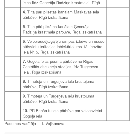
ielas līdz Ģenerāļa Radziņa krastmalai, Rīgā
4
. Tilta pāri pilsētas kanālam Maskavas ielā
pārbūve, Rīgā izskatīšana
5
. Tilta pāri pilsētas kanālam Ģenerāļa
Radziņa krastmalā pārbūve, Rīgā izskatīšana
6
. Velobraucēju/gājēju rampas izbūve un esošo
stāvvietu teritorijas labiekārtojums 13. janvāra
ielā Nr. 5, Rīgā izskatīšana
7.
Gogoļa ielas posma pārbūve no Rīgas
Centrālās dzelzceļa stacijas līdz Turgeņeva
ielai, Rīgā izskatīšana
8.
Timoteja un Turgeņeva ielu krustojuma
pārbūve, Rīgā izskatīšana
9.
Timoteja un Turgeņeva ielu krustojuma
pārbūve, Rīgā izskatīšana
10.
PR Esoša tuneļa pārbūve par velonovietni
Gogoļa ielā
Padomes vadītāja I. Veļikanova