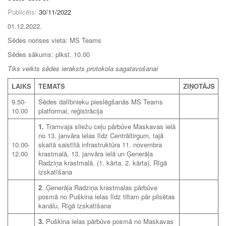
Publicēts:
30/11/2022
01.12.2022.
Sēdes norises vieta: MS Teams
Sēdes sākums: plkst. 10.00
Tiks veikts sēdes ieraksts protokola sagatavošanai
LAIKS
TEMATS
ZIŅOTĀJS
9.50-
Sēdes dalībnieku pieslēgšanās MS Teams
10.00
platformai, reģistrācija
1.
Tramvaja sliežu ceļu pārbūve Maskavas ielā
no 13. janvāra ielas līdz Centrāltirgum, tajā
10.00-
skaitā saistītā infrastruktūra 11. novembra
12.00
krastmalā, 13. janvāra ielā un Ģenerāļa
Radziņa krastmalā. (1. kārta, 2. kārta), Rīgā
izskatīšana
2
.
Ģenerāļa Radziņa krastmalas pārbūve
posmā no Puškina ielas līdz tiltam pār pilsētas
kanālu, Rīgā izskatīšana
3.
Puškina ielas pārbūve posmā no Maskavas