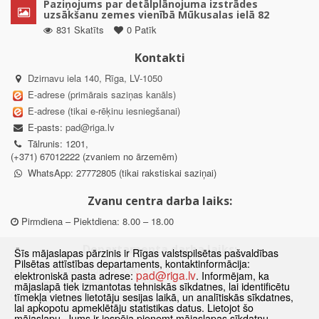
Paziņojums par detālplānojuma izstrādes
uzsākšanu zemes vienībā Mūkusalas ielā 82
831 Skatīts
0 Patīk
Kontakti
Dzirnavu iela 140, Rīga, LV-1050
E-adrese (primārais saziņas kanāls)
E-adrese (tikai e-rēķinu iesniegšanai)
E-pasts:
pad@riga.lv
Tālrunis: 1201,
(+371) 67012222 (zvaniem no ārzemēm)
WhatsApp: 27772805 (tikai rakstiskai saziņai)
Zvanu centra darba laiks:
Pirmdiena – Piektdiena: 8.00 – 18.00
Departamenta darba laiks:
Šīs mājaslapas pārzinis ir Rīgas valstspilsētas pašvaldības
Pilsētas attīstības departaments, kontaktinformācija:
Pirmdiena, Ceturtdiena: 8.30 – 18.00
pad@riga.lv
elektroniskā pasta adrese:
. Informējam, ka
Otrdiena, Trešdiena: 8.30 – 17.00
mājaslapā tiek izmantotas tehniskās sīkdatnes, lai identificētu
Piektdiena: 8.30 – 15.00
tīmekļa vietnes lietotāju sesijas laikā, un analītiskās sīkdatnes,
lai apkopotu apmeklētāju statistikas datus. Lietojot šo
mājaslapu, Jums ir iespēja pieņemt mājaslapas sīkdatņu