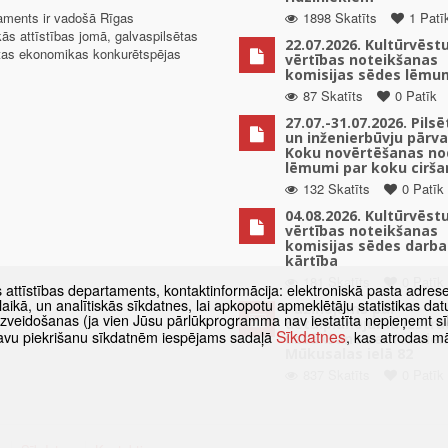
taments ir vadošā Rīgas
1898 Skatīts
1 Patī
kās attīstības jomā, galvaspilsētas
22.07.2026. Kultūrvēst
ētas ekonomikas konkurētspējas
vērtības noteikšanas
komisijas sēdes lēmu
87 Skatīts
0 Patīk
27.07.-31.07.2026. Pils
un inženierbūvju pārv
Koku novērtēšanas no
lēmumi par koku cirša
132 Skatīts
0 Patīk
04.08.2026. Kultūrvēst
vērtības noteikšanas
komisijas sēdes darba
kārtība
181 Skatīts
0 Patīk
s attīstības departaments, kontaktinformācija: elektroniskā pasta adres
as laikā, un analītiskās sīkdatnes, lai apkopotu apmeklētāju statistikas 
Paziņojums par
 izveidošanas (ja vien Jūsu pārlūkprogramma nav iestatīta nepieņemt sī
detālplānojuma izstrā
Sīkdatnes
t savu piekrišanu sīkdatnēm iespējams sadaļā
, kas atrodas m
uzsākšanu zemes vien
Mūkusalas ielā 82
837 Skatīts
0 Patīk