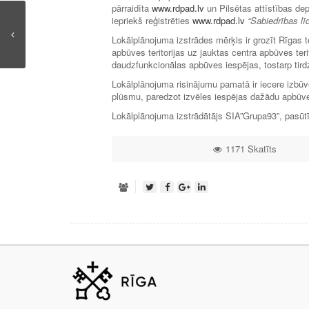
pārraidīta
www.rdpad.lv
un Pilsētas attīstības d
iepriekš reģistrēties
www.rdpad.lv
“Sabiedrības lī
Lokālplānojuma izstrādes mērķis ir grozīt Rīgas t
apbūves teritorijas uz jauktas centra apbūves ter
daudzfunkcionālas apbūves iespējas, tostarp tird
Lokālplānojuma risinājumu pamatā ir iecere izbūv
plūsmu, paredzot izvēles iespējas dažādu apbūves
Lokālplānojuma izstrādātājs SIA”Grupa93”, pasūtī
1171 Skatīts