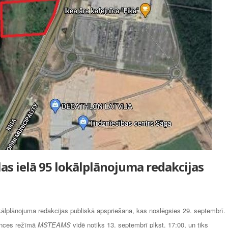
glas ielā 95 lokālplānojuma redakcijas
okālplānojuma redakcijas publiskā apspriešana, kas noslēgsies 29. septembrī.
ences režīmā
MSTEAMS
vidē notiks 13. septembrī plkst. 17:00, un tiks