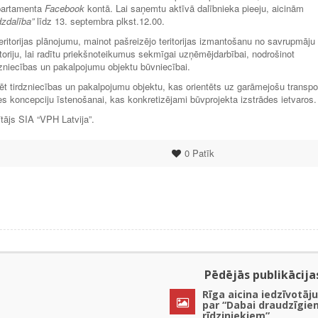
epartamenta
Facebook
kontā. Lai saņemtu aktīvā dalībnieka pieeju, aicinām
dzdalība”
līdz 13. septembra plkst.12.00.
eritorijas plānojumu, mainot pašreizējo teritorijas izmantošanu no savrupmāju
itoriju, lai radītu priekšnoteikumus sekmīgai uzņēmējdarbībai, nodrošinot
zniecības un pakalpojumu objektu būvniecībai.
ēt tirdzniecības un pakalpojumu objektu, kas orientēts uz garāmejošu transpo
 koncepciju īstenošanai, kas konkretizējami būvprojekta izstrādes ietvaros.
tājs SIA “VPH Latvija”.
0
Patīk
Pēdējās publikācija
Rīga aicina iedzīvotāju
par “Dabai draudzīgie
rīdziniekiem”