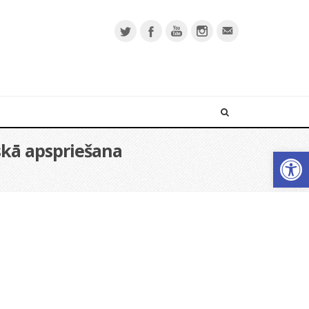
iskā apspriešana
Open 