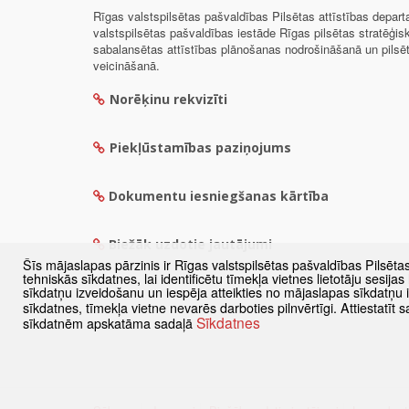
Rīgas valstspilsētas pašvaldības Pilsētas attīstības depar
valstspilsētas pašvaldības iestāde Rīgas pilsētas stratēģis
sabalansētas attīstības plānošanas nodrošināšanā un pils
veicināšanā.
Norēķinu rekvizīti
Piekļūstamības paziņojums
Dokumentu iesniegšanas kārtība
Biežāk uzdotie jautājumi
Šīs mājaslapas pārzinis ir Rīgas valstspilsētas pašvaldības Pilsēta
tehniskās sīkdatnes, lai identificētu tīmekļa vietnes lietotāju sesij
sīkdatņu izveidošanu un iespēja atteikties no mājaslapas sīkdatņu
sīkdatnes, tīmekļa vietne nevarēs darboties pilnvērtīgi. Attiestatī
Sīkdatnes
sīkdatnēm apskatāma sadaļā