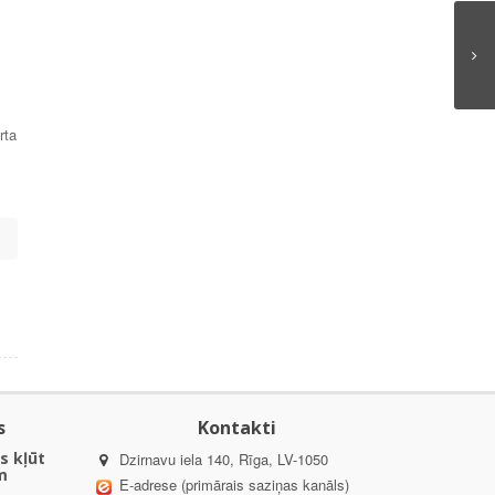
rta
s
Kontakti
s kļūt
Dzirnavu iela 140, Rīga, LV-1050
m
E-adrese (primārais saziņas kanāls)