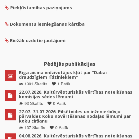
Piekļūstamības paziņojums
Dokumentu iesniegšanas kārtība
Biežāk uzdotie jautājumi
Pēdējās publikācijas
Rīga aicina iedzīvotājus kļūt par “Dabai
draudzīgiem rīdziniekiem”
1901 Skatīts
1 Patīk
22.07.2026. Kultūrvēsturiskās vērtības noteikšanas
komisijas sēdes lēmumi
93 Skatīts
0 Patīk
27.07.-31.07.2026. Pilsētvides un inženierbūvju
pārvaldes Koku novērtēšanas nodaļas lēmumi par
koku ciršanu
137 Skatīts
0 Patīk
04.08.2026. Kultūrvēsturiskās vērtības noteikšanas