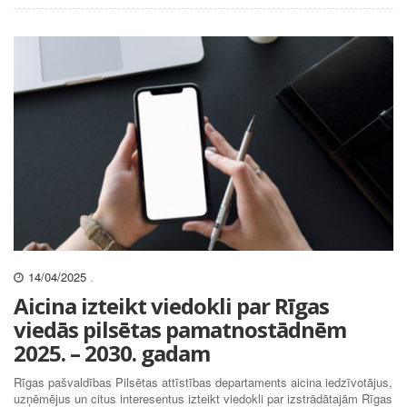
14/04/2025
.
Aicina izteikt viedokli par Rīgas
viedās pilsētas pamatnostādnēm
2025. – 2030. gadam
Rīgas pašvaldības Pilsētas attīstības departaments aicina iedzīvotājus,
uzņēmējus un citus interesentus izteikt viedokli par izstrādātajām Rīgas