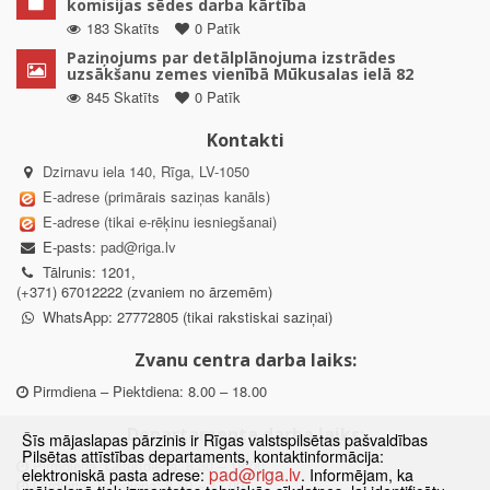
komisijas sēdes darba kārtība
183 Skatīts
0 Patīk
Paziņojums par detālplānojuma izstrādes
uzsākšanu zemes vienībā Mūkusalas ielā 82
845 Skatīts
0 Patīk
Kontakti
Dzirnavu iela 140, Rīga, LV-1050
E-adrese (primārais saziņas kanāls)
E-adrese (tikai e-rēķinu iesniegšanai)
E-pasts:
pad@riga.lv
Tālrunis: 1201,
(+371) 67012222 (zvaniem no ārzemēm)
WhatsApp: 27772805 (tikai rakstiskai saziņai)
Zvanu centra darba laiks:
Pirmdiena – Piektdiena: 8.00 – 18.00
Departamenta darba laiks:
Šīs mājaslapas pārzinis ir Rīgas valstspilsētas pašvaldības
Pilsētas attīstības departaments, kontaktinformācija:
Pirmdiena, Ceturtdiena: 8.30 – 18.00
pad@riga.lv
elektroniskā pasta adrese:
. Informējam, ka
Otrdiena, Trešdiena: 8.30 – 17.00