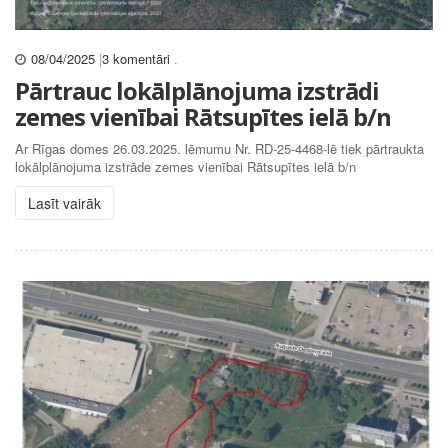
08/04/2025
|
3 komentāri
.
Pārtrauc lokālplānojuma izstrādi
zemes vienībai Rātsupītes ielā b/n
Ar Rīgas domes 26.03.2025. lēmumu Nr. RD-25-4468-lē tiek pārtraukta
lokālplānojuma izstrāde zemes vienībai Rātsupītes ielā b/n
Lasīt vairāk