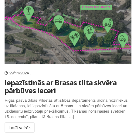
29/11/2024
.
Iepazīstinās ar Brasas tilta skvēra
pārbūves ieceri
Rīgas pašvaldības Pilsētas attīstības departaments aicina rīdziniekus
uz tikšanos, lai iepazīstinātu ar Brasas tilta skvēra pārbūves ieceri un
uzklausītu iedzīvotāju priekšlikumus. Tikšanās norisināsies svētdien,
15. decembrī, plkst. 13 Brasas tilta […]
Lasīt vairāk