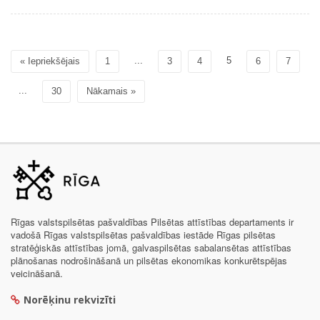
...
5
« Iepriekšējais
1
3
4
6
7
...
30
Nākamais »
Rīgas valstspilsētas pašvaldības Pilsētas attīstības departaments ir
vadošā Rīgas valstspilsētas pašvaldības iestāde Rīgas pilsētas
stratēģiskās attīstības jomā, galvaspilsētas sabalansētas attīstības
plānošanas nodrošināšanā un pilsētas ekonomikas konkurētspējas
veicināšanā.
Norēķinu rekvizīti