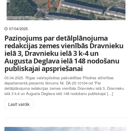
07/04/2025
.
Paziņojums par detālplānojuma
redakcijas zemes vienībās Dravnieku
ielā 3, Dravnieku ielā 3 k-4 un
Augusta Deglava ielā 148 nodošanu
publiskajai apspriešanai
03.04.2025. Rīgas valstspilsētas pašvaldības Pilsētas attīstības
departamentā pieņemts lēmums Nr. DA-25-10104-nd “Par
detālplānojuma redakcijas zemes vienībās Dravnieku ielā 3, Dravnieku
ielā 3 k-4 un Augusta Deglava ielā 148 nodošanu publiskajai […]
Lasīt vairāk