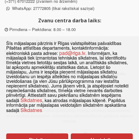
(+371) 67012222 (zvaniem no ārzemēm)
WhatsApp: 27772805 (tikai rakstiskai saziņai)
Zvanu centra darba laiks:
Pirmdiena – Piektdiena: 8.00 – 18.00
Departamenta darba laiks:
Šīs mājaslapas pārzinis ir Rīgas valstspilsētas pašvaldības
Pilsētas attīstības departaments, kontaktinformācija:
Pirmdiena, Ceturtdiena: 8.30 – 18.00
pad@riga.lv
elektroniskā pasta adrese:
. Informējam, ka
Otrdiena, Trešdiena: 8.30 – 17.00
mājaslapā tiek izmantotas tehniskās sīkdatnes, lai identificētu
Piektdiena: 8.30 – 15.00
tīmekļa vietnes lietotāju sesijas laikā, un analītiskās sīkdatnes,
lai apkopotu apmeklētāju statistikas datus. Lietojot šo
mājaslapu, Jums ir iespēja pieņemt mājaslapas sīkdatņu
Klātienes konsultācijas pieejamas tikai ar iepriekšēju pierakstu.
izveidošanu un iespēja atteikties no mājaslapas sīkdatņu
izveidošanas (ja vien Jūsu pārlūkprogramma nav iestatīta
nepieņemt sīkdatnes). Jums jāņem vērā, ja atspējosiet noteikti
nepieciešamās sīkdatnes, tīmekļa vietne nevarēs darboties
pilnvērtīgi. Attiestatīt savu piekrišanu sīkdatnēm iespējams
Sākums
Jaunumi
Biežāk uzdotie jautājumi
Lapas karte
Sīkdatnes
sadaļā
, kas atrodas mājaslapas kājenē. Papildus
Sīkdatnes
Kontakti
informācija par mājaslapas veidotajām sīkdatnēm apskatāma
Sīkdatnes
sadaļā
© 2021 Rīgas valstspilsētas pašvaldības Pilsētas attīstības departaments.
Visas tiesības aizsargātas
·
Informācijas pārpublicēšanas gadījumā atsauce
obligāta.