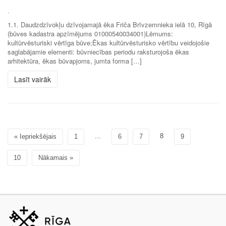
.
1.1. Daudzdzīvokļu dzīvojamajā ēka Friča Brīvzemnieka ielā 10, Rīgā
(būves kadastra apzīmējums 01000540034001)Lēmums:
kultūrvēsturiski vērtīga būve;Ēkas kultūrvēsturisko vērtību veidojošie
saglabājamie elementi: būvniecības periodu raksturojoša ēkas
arhitektūra, ēkas būvapjoms, jumta forma […]
Lasīt vairāk
...
8
« Iepriekšējais
1
6
7
9
10
Nākamais »