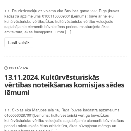
.
1.1. Daudzdzīvokļu dzīvojamā ēka Brīvības gatvē 292, Rīgā (būves
kadastra apzīmējums 01001150009001)Lēmums: būve ar nelielu
kultūrvēsturisku vērtību;Ēkas kultūrvēsturisko vērtību veidojošie
saglabājamie elementi: būvniecības periodu raksturojoša ēkas
arhitektūra, ēkas būvapjoms, jumta […]
Lasīt vairāk
22/11/2024
13.11.2024. Kultūrvēsturiskās
vērtības noteikšanas komisijas sēdes
lēmumi
.
1.1. Skolas ēka Mārupes ielā 16, Rīgā (būves kadastra apzīmējums
01000560287001)Lēmums: kultūrvēsturiski vērtīga būve;Ēkas
kultūrvēsturisko vērtību veidojošie saglabājamie elementi: būvniecības
periodu raksturojoša ēkas arhitektūra, ēkas būvapjoma mērogs un
būvmasu kompozicionālais […]