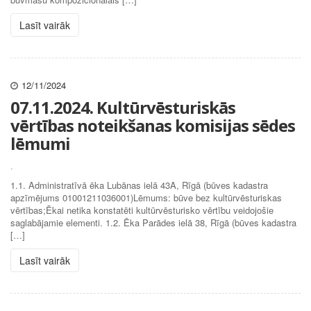
Lasīt vairāk
12/11/2024
07.11.2024. Kultūrvēsturiskās
vērtības noteikšanas komisijas sēdes
lēmumi
.
1.1. Administratīvā ēka Lubānas ielā 43A, Rīgā (būves kadastra
apzīmējums 01001211036001)Lēmums: būve bez kultūrvēsturiskas
vērtības;Ēkai netika konstatēti kultūrvēsturisko vērtību veidojošie
saglabājamie elementi. 1.2. Ēka Parādes ielā 38, Rīgā (būves kadastra
[…]
Lasīt vairāk