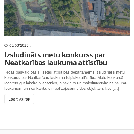
05/03/2025
.
Izsludināts metu konkurss par
Neatkarības laukuma attīstību
Rīgas pašvaldības Pilsētas attīstības departaments izsludinājis metu
konkursu par Neatkarības laukuma telpisko attīstību. Metu konkursā
iecerēts gūt labāko pilsētvides, ainavisko un māksliniecisko risinājumu
laukumam un neatkarību simbolizējošam vides objektam, kas […]
Lasīt vairāk