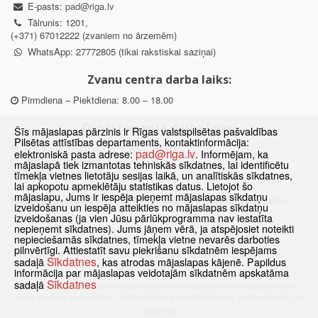
E-pasts:
pad@riga.lv
Tālrunis: 1201,
(+371) 67012222 (zvaniem no ārzemēm)
WhatsApp: 27772805 (tikai rakstiskai saziņai)
Zvanu centra darba laiks:
Pirmdiena – Piektdiena: 8.00 – 18.00
Departamenta darba laiks:
Šīs mājaslapas pārzinis ir Rīgas valstspilsētas pašvaldības
Pilsētas attīstības departaments, kontaktinformācija:
Pirmdiena, Ceturtdiena: 8.30 – 18.00
pad@riga.lv
elektroniskā pasta adrese:
. Informējam, ka
Otrdiena, Trešdiena: 8.30 – 17.00
mājaslapā tiek izmantotas tehniskās sīkdatnes, lai identificētu
Piektdiena: 8.30 – 15.00
tīmekļa vietnes lietotāju sesijas laikā, un analītiskās sīkdatnes,
lai apkopotu apmeklētāju statistikas datus. Lietojot šo
mājaslapu, Jums ir iespēja pieņemt mājaslapas sīkdatņu
Klātienes konsultācijas pieejamas tikai ar iepriekšēju pierakstu.
izveidošanu un iespēja atteikties no mājaslapas sīkdatņu
izveidošanas (ja vien Jūsu pārlūkprogramma nav iestatīta
nepieņemt sīkdatnes). Jums jāņem vērā, ja atspējosiet noteikti
nepieciešamās sīkdatnes, tīmekļa vietne nevarēs darboties
pilnvērtīgi. Attiestatīt savu piekrišanu sīkdatnēm iespējams
Sākums
Jaunumi
Biežāk uzdotie jautājumi
Lapas karte
Sīkdatnes
sadaļā
, kas atrodas mājaslapas kājenē. Papildus
Sīkdatnes
Kontakti
informācija par mājaslapas veidotajām sīkdatnēm apskatāma
Sīkdatnes
sadaļā
© 2021 Rīgas valstspilsētas pašvaldības Pilsētas attīstības departaments.
Visas tiesības aizsargātas
·
Informācijas pārpublicēšanas gadījumā atsauce
obligāta.