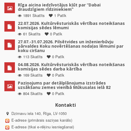
Rīga aicina iedzīvotājus kļūt par “Dabai
draudzīgiem rīdziniekiem”
1891 Skatīts
1 Patīk
22.07.2026. Kultūrvēsturiskās vērtības noteikšanas
komisijas sēdes lēmumi
61 Skatīts
0 Patīk
27.07.-31.07.2026. Pilsētvides un inženierbūvju
pārvaldes Koku novērtēšanas nodaļas lēmumi par
koku ciršanu
113 Skatīts
0 Patīk
04.08.2026. Kultūrvēsturiskās vērtības noteikšanas
komisijas sēdes darba kārtība
169 Skatīts
0 Patīk
Paziņojums par detālplānojuma izstrādes
uzsākšanu zemes vienībā Mūkusalas ielā 82
804 Skatīts
0 Patīk
Kontakti
Dzirnavu iela 140, Rīga, LV-1050
E-adrese (primārais saziņas kanāls)
E-adrese (tikai e-rēķinu iesniegšanai)