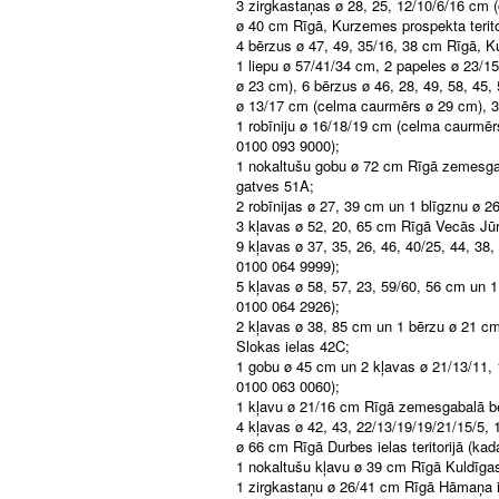
3 zirgkastaņas ø 28, 25, 12/10/6/16 cm 
ø 40 cm Rīgā, Kurzemes prospekta terit
4 bērzus ø 47, 49, 35/16, 38 cm Rīgā, K
1 liepu ø 57/41/34 cm, 2 papeles ø 23/1
ø 23 cm), 6 bērzus ø 46, 28, 49, 58, 45,
ø 13/17 cm (celma caurmērs ø 29 cm), 3 
1 robīniju ø 16/18/19 cm (celma caurmēr
0100 093 9000);
1 nokaltušu gobu ø 72 cm Rīgā zemesga
gatves 51A;
2 robīnijas ø 27, 39 cm un 1 blīgznu ø 
3 kļavas ø 52, 20, 65 cm Rīgā Vecās Jūr
9 kļavas ø 37, 35, 26, 46, 40/25, 44, 38
0100 064 9999);
5 kļavas ø 58, 57, 23, 59/60, 56 cm un 
0100 064 2926);
2 kļavas ø 38, 85 cm un 1 bērzu ø 21 c
Slokas ielas 42C;
1 gobu ø 45 cm un 2 kļavas ø 21/13/11,
0100 063 0060);
1 kļavu ø 21/16 cm Rīgā zemesgabalā be
4 kļavas ø 42, 43, 22/13/19/19/21/15/5,
ø 66 cm Rīgā Durbes ielas teritorijā (k
1 nokaltušu kļavu ø 39 cm Rīgā Kuldīgas
1 zirgkastaņu ø 26/41 cm Rīgā Hāmaņa ie