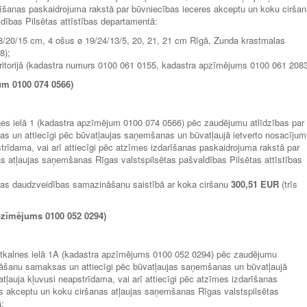
arīšanas paskaidrojuma rakstā par būvniecības ieceres akceptu un koku cirša
dības Pilsētas attīstības departamentā:
8/20/15 cm, 4 ošus ø 19/24/13/5, 20, 21, 21 cm Rīgā, Zunda krastmalas
8);
ritorijā (kadastra numurs 0100 061 0155, kadastra apzīmējums 0100 061 2083
um 0100 074 0566)
enes ielā 1 (kadastra apzīmējum 0100 074 0566) pēc zaudējumu atlīdzības par
 un attiecīgi pēc būvatļaujas saņemšanas un būvatļaujā ietverto nosacījum
strīdama, vai arī attiecīgi pēc atzīmes izdarīšanas paskaidrojuma rakstā par
s atļaujas saņemšanas Rīgas valstspilsētas pašvaldības Pilsētas attīstības
bas daudzveidības samazināšanu saistībā ar koka ciršanu
300,51 EUR
(trīs
apzīmējums 0100 052 0294)
istkalnes ielā 1A (kadastra apzīmējums 0100 052 0294) pēc zaudējumu
āšanu samaksas un attiecīgi pēc būvatļaujas saņemšanas un būvatļaujā
tļauja kļuvusi neapstrīdama, vai arī attiecīgi pēc atzīmes izdarīšanas
es akceptu un koku ciršanas atļaujas saņemšanas Rīgas valstspilsētas
ā;