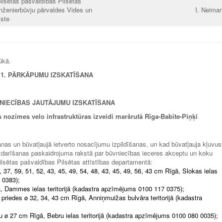
ilsētas pašvaldības Pilsētas
inženierbūvju pārvaldes Vides un
I. Neima
iste
ūkā.
.1.
PĀRKĀPUMU IZ
SKATĪŠANA
VNIECĪBAS JAUTĀJUMU IZSKATĪŠANA
as nozīmes velo infrastruktūras izveidi maršrutā Rīga-Babīte-Piņķi
anas un būvatļaujā ietverto nosacījumu izpildīšanas, un kad būvatļauja kļuvus
 izdarīšanas paskaidrojuma rakstā par būvniecības ieceres akceptu un koku
lsētas pašvaldības Pilsētas attīstības departamentā:
8, 37, 59, 51, 52, 43, 45, 49, 54, 48, 43, 45, 49, 56, 43 cm Rīgā, Slokas ielas
 0383);
gā, Dammes ielas teritorijā (kadastra apzīmējums 0100 117 0375);
 priedes ø 32, 34, 43 cm Rīgā, Anniņmuižas bulvāra teritorijā (kadastra
u ø 27 cm Rīgā, Bebru ielas teritorijā (kadastra apzīmējums 0100 080 0035);