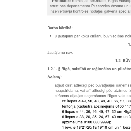
Protokolē:
Komisijas sekretāre, Rīgas valstsp
attīstības departamenta Pilsētvides dizaina un 
inženierbūvju kontroles nodaļas galvenā speciāl
Darba kārtībā:
8 jautājumi par koku ciršanu būvniecības nol
1
Jautājumu nav.
1.2. BŪ
1.2.1.
§
Rīgā, saistībā ar reģionālas un pilsēt
Nolemj:
atļaut cirst attiecīgi pēc būvatļaujas saņemš
neapstrīdama, vai arī attiecīgi pēc atzīmes
ciršanas atļaujas saņemšanas Rīgas valstspi
22 liepas ø 49, 50, 43, 49, 40, 66, 57, 3
teritorijā (kadastra apzīmējums 0100 117
6 liepas ø 44, 36, 46, 49, 47, 32 cm Rī
6 liepas ø 38, 20, 35, 24, 67, 43 cm un 3
apzīmējums 0100 080 9999);
1 ievu ø 18/21/20/19/19/18 cm un 1 bērz