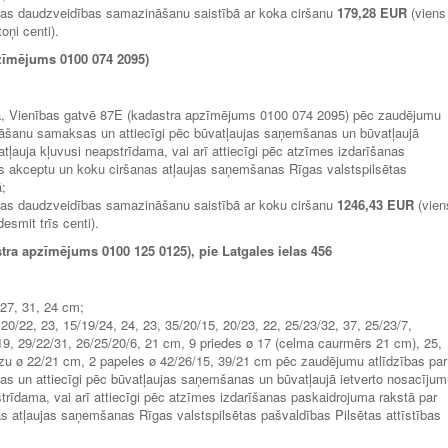
bas daudzveidības samazināšanu saistībā ar koka ciršanu
179,28 EUR
(viens
oņi centi).
zīmējums 0100 074 2095)
īgā, Vienības gatvē 87E (kadastra apzīmējums 0100 074 2095) pēc zaudējumu
āšanu samaksas un attiecīgi pēc būvatļaujas saņemšanas un būvatļaujā
tļauja kļuvusi neapstrīdama, vai arī attiecīgi pēc atzīmes izdarīšanas
es akceptu un koku ciršanas atļaujas saņemšanas Rīgas valstspilsētas
ā;
bas daudzveidības samazināšanu saistībā ar koku ciršanu
1246,43 EUR
(vien
desmit trīs centi).
ra apzīmējums 0100 125 0125), pie Latgales ielas 456
, 27, 31, 24 cm;
 20/22, 23, 15/19/24, 24, 23, 35/20/15, 20/23, 22, 25/23/32, 37, 25/23/7,
19, 29/22/31, 26/25/20/6, 21 cm, 9 priedes ø 17 (celma caurmērs 21 cm), 25,
ērzu ø 22/21 cm, 2 papeles ø 42/26/15, 39/21 cm pēc zaudējumu atlīdzības par
 un attiecīgi pēc būvatļaujas saņemšanas un būvatļaujā ietverto nosacījum
strīdama, vai arī attiecīgi pēc atzīmes izdarīšanas paskaidrojuma rakstā par
s atļaujas saņemšanas Rīgas valstspilsētas pašvaldības Pilsētas attīstības