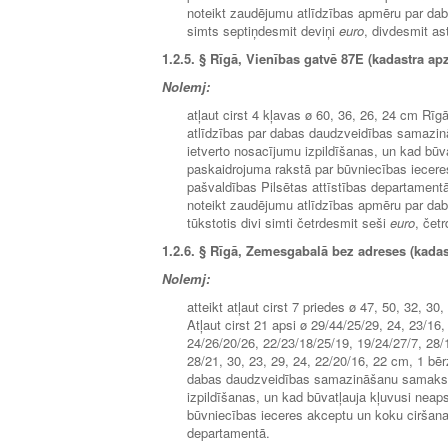
noteikt zaudējumu atlīdzības apmēru par da
simts septiņdesmit deviņi
euro
, divdesmit ast
1.2.5.
§ Rīgā, Vienības gatvē 87E (kadastra ap
Nolemj:
atļaut cirst 4 kļavas ø 60, 36, 26, 24 cm R
atlīdzības par dabas daudzveidības samazin
ietverto nosacījumu izpildīšanas, un kad būva
paskaidrojuma rakstā par būvniecības iecer
pašvaldības Pilsētas attīstības departament
noteikt zaudējumu atlīdzības apmēru par da
tūkstotis divi simti četrdesmit seši
euro
, četr
1.2.6.
§ Rīgā, Zemesgabalā bez adreses (kadast
Nolemj:
atteikt atļaut cirst 7 priedes ø 47, 50, 32, 30
Atļaut cirst 21 apsi ø 29/44/25/29, 24, 23/16,
24/26/20/26, 22/23/18/25/19, 19/24/27/7, 28/
28/21, 30, 23, 29, 24, 22/20/16, 22 cm, 1 b
dabas daudzveidības samazināšanu samaksas
izpildīšanas, un kad būvatļauja kļuvusi neap
būvniecības ieceres akceptu un koku ciršana
departamentā.