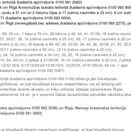
 teritorijā (kadastra apzīmējums 0100 061 2083);
 54 cm Rīgā Anniņmuižas bulvāra teritorijā (kadastra apzīmējums 0100 093 900
1 ozolu ø 51 cm un 2 rietumu tūjas ø 17 (celma caurmērs ø 23 cm), 9 cm (ce
 71 (kadastra apzīmējums 0100 093 0004);
 cm Rīgā zemesgabalā bez adreses (kadastra apzīmējums 0100 093 2270), pi
, 69, 26 cm, 1 liepu ø 79 cm, 26 bērzus ø 48, 44, 41, 31/39, 18 (celma caurm
, 37, 30/27, 28, 18 (celma caurmērs ø 25 cm), 65, 17 (celma caurmērs ø 28 cm
rmērs ø 22 cm), 30 kļavas ø 49, 60, 25, 33/39, 34, 43, 38, 25/29, 21, 22, 32/2
, 15/17 (celma caurmērs ø 30 cm), 12/14 (celma caurmērs ø 32 cm),
, 24, 16 (celma caurmērs ø 24 cm), 22, 22, 16 (celma caurmērs ø 22 cm),
/14, 54, 34 cm, 2 gobas ø 21/26/28, 16 cm (celma caurmērs ø 23 cm), 2 pried
, 12/22/18/9, 5/10/15/20/22/10/25/10/5, 10/20/25, 47/51/55/34, 54 cm, 1 apsi
 (kadastra apzīmējums 0100 093 0087);
ritorijā (kadastra apzīmējums 0100 063 0156) attiecīgi pēc būvatļaujas
ildīšanas, un kad būvatļauja kļuvusi neapstrīdama, vai arī attiecīgi pēc
ūvniecības ieceres akceptu un koku ciršanas atļaujas saņemšanas Rīgas
partamentā, kā arī, ja ir saņemta Dabas aizsardzības pārvaldes rakstiska atļa
astra apzīmējums 0100 062 2048) un Rīgā, Nameja krastmalas teritorijā
zīmējums 0100 061 2083)
 un būvatļaujā ietverto nosacījumu izpildīšanas, un kad būvatļauja kļuvusi