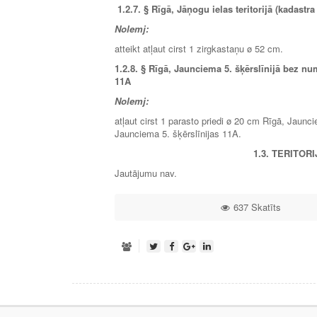
1.2.7.
§ Rīgā, Jāņogu ielas teritorijā (kadastr
Nolemj:
atteikt atļaut cirst 1 zirgkastaņu ø 52 cm.
1.2.8.
§ Rīgā, Jaunciema 5. šķērslīnijā bez nu
11A
Nolemj:
atļaut cirst 1 parasto priedi ø 20 cm Rīgā, Jaun
Jaunciema 5. šķērslīnijas 11A.
1.3. TERITO
Jautājumu nav.
637 Skatīts