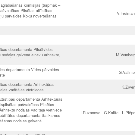
saglabāšanas komisijas (turpmāk –
ašvaldības Pilsētas attīstības
V.Freiman
vju pārvaldes Koku novērtēšanas
tības departamenta Pilsētvides
u nodaļas galvenā ainavu arhitekte,
M.Veinber
ides departamenta Vides pārvaldes
G.Valinte
ste
tības departamenta Arhitektūras
K.Zīver
ļas vadītājas vietnieces
attīstības departamenta Arhitektūras
tspilsētas pašvaldības Pilsētas
Arhitektu nodaļas vadītāja vietniece
I.Ruzanova G.Kalīte L.Plē
obilitātes departamenta Satiksmes
tēšanas nodaļas galvenā