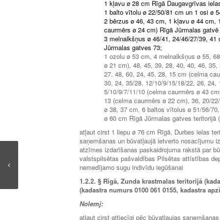
1 kļavu ø 28 cm Rīgā Daugavgrīvas ielas
1 balto vītolu ø 22/50/81 cm un 1 osi ø
2 bērzus ø 46, 43 cm, 1 kļavu ø 44 cm, 
caurmērs ø 24 cm) Rīgā Jūrmalas gatvē
3 melnalkšņus ø 46/41, 24/46/27/39, 41
Jūrmalas gatves 73;
1 ozolu ø 53 cm, 4 melnalkšņus ø 55, 68
ø 21 cm), 48, 45, 39, 28, 40, 40, 46, 35
27, 48, 60, 24, 45, 28, 15 cm (celma cau
30, 24, 35/28, 12/10/9/15/18/22, 26, 24
5/10/9/7/11/10 (celma caurmērs ø 43 cm)
13 (celma caurmērs ø 22 cm), 36, 20/22
ø 38, 37 cm, 6 baltos vītolus ø 51/56/70
ø 60 cm Rīgā Jūrmalas gatves teritorijā
atļaut cirst 1 liepu ø 76 cm Rīgā, Durbes ielas te
saņemšanas un būvatļaujā ietverto nosacījumu izp
atzīmes izdarīšanas paskaidrojuma rakstā par b
valstspilsētas pašvaldības Pilsētas attīstības de
nemedījamo sugu indivīdu iegūšanai
1.2.2.
§
Rīgā, Zunda krastmalas teritorijā (kad
(kadastra numurs 0100 061 0155, kadastra ap
Nolemj:
atļaut cirst attiecīgi pēc būvatļaujas saņemšanas