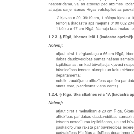
neapstrīdama, vai arī attiecīgi pēc atzīmes izd
atļaujas saņemšanas Rīgas valstspilsētas pašval
2 kļavas ø 20, 39/19 cm, 1 ošlapu kļavu ø 1
teritorijā (kadastra apzīmējums 0100 062 204
1 bērzu ø 47 cm Rīgā, Nameja krastmalas te
1.2.3.
§ Rīgā, Irbenes ielā 1 (kadastra apzīmēj
Nolemj:
atļaut cirst 1 zirgkastaņu ø 66 cm Rīgā, Irb
dabas daudzveidības samazināšanu samaksas
izpildīšanas, un kad būvatļauja kļuvusi neap
būvniecības ieceres akceptu un koku ciršana
departamentā;
noteikt zaudējumu atlīdzības apmēru par da
simts
euro
, piecdesmit viens cents).
1.2.4.
§ Rīgā, Skaistkalnes ielā 1A (kadastra 
Nolemj:
atļaut cirst 1 melnalksni ø 20 cm Rīgā, Ska
atlīdzības par dabas daudzveidības samazin
ietverto nosacījumu izpildīšanas, un kad būva
paskaidrojuma rakstā par būvniecības iecer
pašvaldības Pilsētas attīstības departament