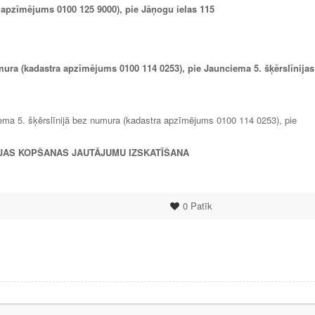
a apzīmējums 0100 125 9000), pie Jāņogu ielas 115
mura (kadastra apzīmējums 0100 114 0253), pie Jaunciema 5. šķērslīnijas
ciema 5. šķērslīnijā bez numura (kadastra apzīmējums 0100 114 0253), pie
RIJAS KOPŠANAS JAUTĀJUMU IZSKATĪŠANA
0
Patīk