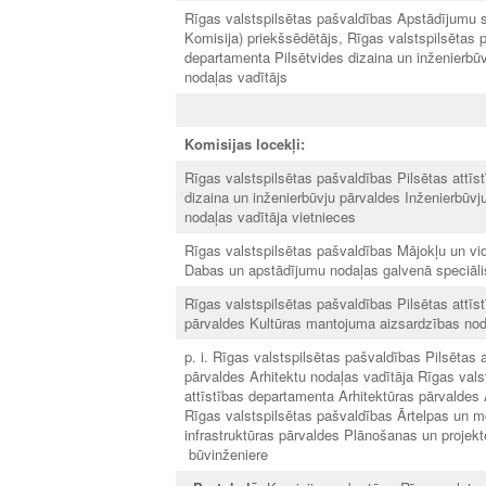
Rīgas valstspilsētas pašvaldības Apstādījumu 
Komisija) priekšsēdētājs, Rīgas valstspilsētas p
departamenta Pilsētvides dizaina un inženierbū
nodaļas vadītājs
Komisijas locekļi:
Rīgas valstspilsētas pašvaldības Pilsētas attīs
dizaina un inženierbūvju pārvaldes Inženierbūvj
nodaļas vadītāja vietnieces
Rīgas valstspilsētas pašvaldības Mājokļu un v
Dabas un apstādījumu nodaļas galvenā speciāli
Rīgas valstspilsētas pašvaldības Pilsētas attīs
pārvaldes Kultūras mantojuma aizsardzības noda
p. i. Rīgas valstspilsētas pašvaldības Pilsētas 
pārvaldes Arhitektu nodaļas vadītāja Rīgas vals
attīstības departamenta Arhitektūras pārvaldes 
Rīgas valstspilsētas pašvaldības Ārtelpas un m
infrastruktūras pārvaldes Plānošanas un projek
būvinženiere