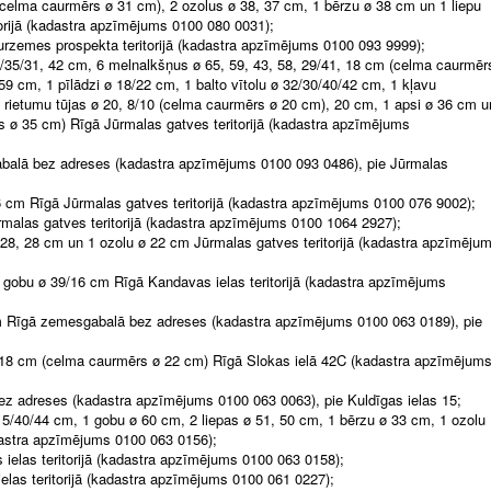
(celma caurmērs ø 31 cm), 2 ozolus ø 38, 37 cm, 1 bērzu ø 38 cm un 1 liepu
orijā (kadastra apzīmējums 0100 080 0031);
urzemes prospekta teritorijā (kadastra apzīmējums 0100 093 9999);
5/35/31, 42 cm, 6 melnalkšņus ø 65, 59, 43, 58, 29/41, 18 cm (celma caurmēr
 59 cm, 1 pīlādzi ø 18/22 cm, 1 balto vītolu ø 32/30/40/42 cm, 1 kļavu
rietumu tūjas ø 20, 8/10 (celma caurmērs ø 20 cm), 20 cm, 1 apsi ø 36 cm u
s ø 35 cm) Rīgā Jūrmalas gatves teritorijā (kadastra apzīmējums
balā bez adreses (kadastra apzīmējums 0100 093 0486), pie Jūrmalas
26 cm Rīgā Jūrmalas gatves teritorijā (kadastra apzīmējums 0100 076 9002);
malas gatves teritorijā (kadastra apzīmējums 0100 1064 2927);
, 28, 28 cm un 1 ozolu ø 22 cm Jūrmalas gatves teritorijā (kadastra apzīmēju
1 gobu ø 39/16 cm Rīgā Kandavas ielas teritorijā (kadastra apzīmējums
m Rīgā zemesgabalā bez adreses (kadastra apzīmējums 0100 063 0189), pie
 18 cm (celma caurmērs ø 22 cm) Rīgā Slokas ielā 42C (kadastra apzīmējum
z adreses (kadastra apzīmējums 0100 063 0063), pie Kuldīgas ielas 15;
 15/40/44 cm, 1 gobu ø 60 cm, 2 liepas ø 51, 50 cm, 1 bērzu ø 33 cm, 1 ozolu
adastra apzīmējums 0100 063 0156);
 ielas teritorijā (kadastra apzīmējums 0100 063 0158);
las teritorijā (kadastra apzīmējums 0100 061 0227);