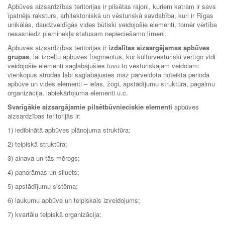
Apbūves aizsardzības teritorijas ir pilsētas rajoni, kuriem katram ir savs
īpatnējs raksturs, arhitektoniskā un vēsturiskā savdabība, kuri ir Rīgas
unikālās, daudzveidīgās vides būtiski veidojošie elementi, tomēr vērtība
nesasniedz pieminekļa statusam nepieciešamo līmeni.
Apbūves aizsardzības teritorijās ir
izdalītas aizsargājamas apbūves
grupas
, lai izceltu apbūves fragmentus, kur kultūrvēsturiski vērtīgo vidi
veidojošie elementi saglabājušies tuvu to vēsturiskajam veidolam:
vienkopus atrodas labi saglabājusies maz pārveidota noteikta perioda
apbūve un vides elementi – ielas, žogi, apstādījumu struktūra, pagalmu
organizācija, labiekārtojuma elementi u.c.
Svarīgākie aizsargājamie pilsētbūvnieciskie elementi
apbūves
aizsardzības teritorijās ir:
1) iedibinātā apbūves plānojuma struktūra;
2) telpiskā struktūra;
3) ainava un tās mērogs;
4) panorāmas un siluets;
5) apstādījumu sistēma;
6) laukumu apbūve un telpiskais izveidojums;
7) kvartālu telpiskā organizācija;