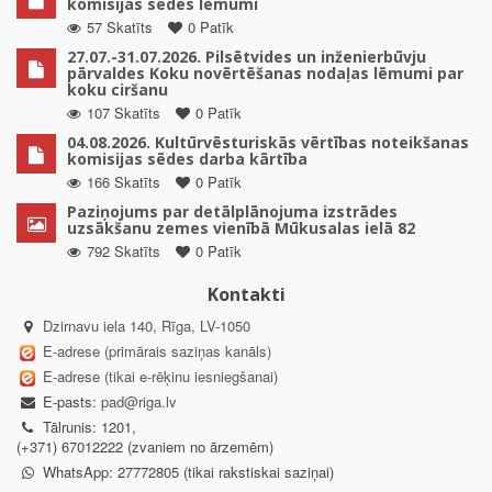
komisijas sēdes lēmumi
57 Skatīts
0 Patīk
27.07.-31.07.2026. Pilsētvides un inženierbūvju
pārvaldes Koku novērtēšanas nodaļas lēmumi par
koku ciršanu
107 Skatīts
0 Patīk
04.08.2026. Kultūrvēsturiskās vērtības noteikšanas
komisijas sēdes darba kārtība
166 Skatīts
0 Patīk
Paziņojums par detālplānojuma izstrādes
uzsākšanu zemes vienībā Mūkusalas ielā 82
792 Skatīts
0 Patīk
Kontakti
Dzirnavu iela 140, Rīga, LV-1050
E-adrese (primārais saziņas kanāls)
E-adrese (tikai e-rēķinu iesniegšanai)
E-pasts:
pad@riga.lv
Tālrunis: 1201,
(+371) 67012222 (zvaniem no ārzemēm)
WhatsApp: 27772805 (tikai rakstiskai saziņai)