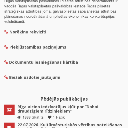
Rīgas valstspilsētas pašvaldības Pilsētas attīstības departaments ir
vadošā Rīgas valstspilsētas pašvaldības iestāde Rīgas pilsētas
stratēģiskās attīstības jomā, galvaspilsētas sabalansētas attīstības
plānošanas nodrošināšanā un pilsētas ekonomikas konkurētspējas
veicināšanā.
Norēķinu rekvizīti
Piekļūstamības paziņojums
Dokumentu iesniegšanas kārtība
Biežāk uzdotie jautājumi
Pēdējās publikācijas
Rīga aicina iedzīvotājus kļūt par “Dabai
draudzīgiem rīdziniekiem”
1888 Skatīts
1 Patīk
22.07.2026. Kultūrvēsturiskās vērtības noteikšanas