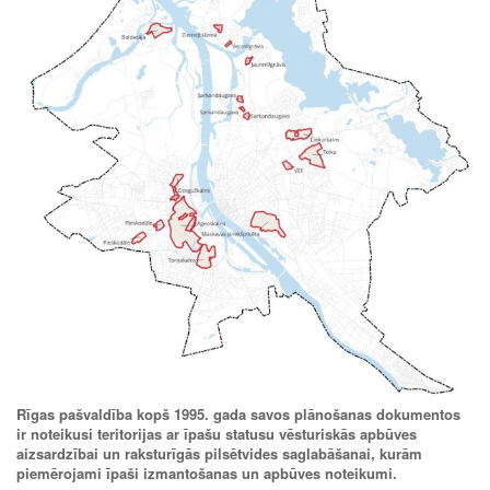
Rīgas pašvaldība kopš 1995. gada savos plānošanas dokumentos
ir noteikusi teritorijas ar īpašu statusu vēsturiskās apbūves
aizsardzībai un raksturīgās pilsētvides saglabāšanai, kurām
piemērojami īpaši izmantošanas un apbūves noteikumi.