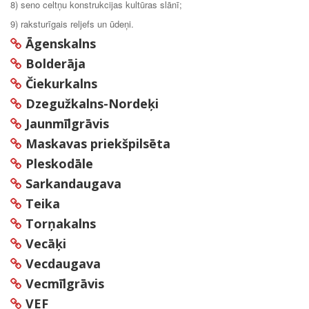
8) seno celtņu konstrukcijas kultūras slānī;
9) raksturīgais reljefs un ūdeņi.
Āgenskalns
Bolderāja
Čiekurkalns
Dzegužkalns-Nordeķi
Jaunmīlgrāvis
Maskavas priekšpilsēta
Pleskodāle
Sarkandaugava
Teika
Torņakalns
Vecāķi
Vecdaugava
Vecmīlgrāvis
VEF