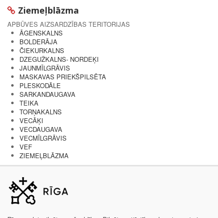
Ziemeļblāzma
APBŪVES AIZSARDZĪBAS TERITORIJAS
ĀGENSKALNS
BOLDERĀJA
ČIEKURKALNS
DZEGUŽKALNS- NORDEĶI
JAUNMĪLGRĀVIS
MASKAVAS PRIEKŠPILSĒTA
PLESKODĀLE
SARKANDAUGAVA
TEIKA
TORŅAKALNS
VECĀĶI
VECDAUGAVA
VECMĪLGRĀVIS
VEF
ZIEMEĻBLĀZMA