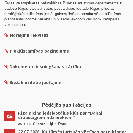
Rīgas valstspilsētas pašvaldības Pilsētas attīstības departaments ir
vadošā Rīgas valstspilsētas pašvaldības iestāde Rīgas pilsētas
stratēģiskās attīstības jomā, galvaspilsētas sabalansētas attīstības
plānošanas nodrošināšanā un pilsētas ekonomikas konkurētspējas
veicināšanā.
Norēķinu rekvizīti
Piekļūstamības paziņojums
Dokumentu iesniegšanas kārtība
Biežāk uzdotie jautājumi
Pēdējās publikācijas
Rīga aicina iedzīvotājus kļūt par “Dabai
draudzīgiem rīdziniekiem”
1907 Skatīts
1 Patīk
22.07.2026. Kultūrvēsturiskās vērtības noteikšanas