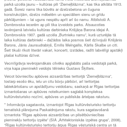
parkā uzcēla jaunu – kultūras pili “Ziemeļblāzma”, kas tika atklāta 1913.
gadā. Šoreiz nams tika būvēts ar dzelzsbetona un čuguna
konstrukcijām, dzelzs mēbelēm un speciāliem sienu un grīdu
pārklājumiem – lai uguns nespētu aprīt arī šo namu. Atbilstoši A.
Dombrovska iecerēm ap pili tika izveidots parks. Atsaucoties
ievērojamā latviešu kultūras darbinieka Krišjāņa Barona idejai A.
Dombrovskis 1907. gadā uzcēla „Burtnieku namu”, kurā uzturējās tā
laika kultūras darbinieki – dažādos laika posmos šeit dzīvojuši Krišjānis
Barons, Jānis Jaunsudrabiņš, Emilis Melngailis, Kārlis Skalbe un citi.
Šeit tikuši rīkoti literāri vakari, koncerti, izstādes, radīti labvēlīgi apstākļi
plašai kultūras dzīvei.
Vecmīlgrāvja ievērojamākais cilvēks apglabāts paša veidotajā parkā,
viņa kapa pieminekli veidojis tēlnieks Gustavs Šķilters.
Veicot būvniecību apbūves aizsardzības teritorijā “Ziemeļblāzma”,
tostarp esošo ēku, ielu un citu būvju pārbūvi, arī teritorijas
labiekārtošanu un apstādījumu veidošanu, saskaņā ar Rīgas teritorijas
izmantošanas un apbūves noteikumiem saglabā kompleksa
kultūrvēsturisko nozīmi, apbūves un publiskās ārtelpas raksturu.
* Informācija sagatavota, izmantojot Rīgas kultūrvēsturisko teritoriju
tematiskā plānojuma Paskaidrojuma rakstu, kura sagatavošanā
izmantota “Rīgas apbūves aizsardzības un pilsētbūvniecības
pieminekļu teritoriju izpēte” (SIA „Arhitektoniskās izpētes grupa”, 2008),
“Rīgas kultūrvēsturisko teritoriju ārpus Rīgas vēsturiskā centra un tā