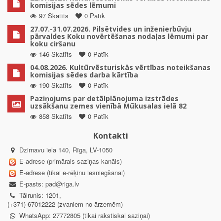
komisijas sēdes lēmumi
97 Skatīts
0 Patīk
27.07.-31.07.2026. Pilsētvides un inženierbūvju
pārvaldes Koku novērtēšanas nodaļas lēmumi par
koku ciršanu
146 Skatīts
0 Patīk
04.08.2026. Kultūrvēsturiskās vērtības noteikšanas
komisijas sēdes darba kārtība
190 Skatīts
0 Patīk
Paziņojums par detālplānojuma izstrādes
uzsākšanu zemes vienībā Mūkusalas ielā 82
858 Skatīts
0 Patīk
Kontakti
Dzirnavu iela 140, Rīga, LV-1050
E-adrese (primārais saziņas kanāls)
E-adrese (tikai e-rēķinu iesniegšanai)
E-pasts:
pad@riga.lv
Tālrunis: 1201,
(+371) 67012222 (zvaniem no ārzemēm)
WhatsApp: 27772805 (tikai rakstiskai saziņai)