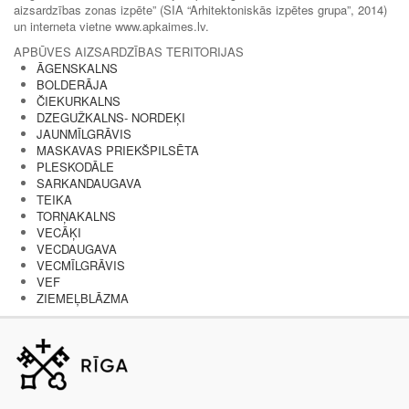
aizsardzības zonas izpēte” (SIA “Arhitektoniskās izpētes grupa”, 2014)
un interneta vietne www.apkaimes.lv.
APBŪVES AIZSARDZĪBAS TERITORIJAS
ĀGENSKALNS
BOLDERĀJA
ČIEKURKALNS
DZEGUŽKALNS- NORDEĶI
JAUNMĪLGRĀVIS
MASKAVAS PRIEKŠPILSĒTA
PLESKODĀLE
SARKANDAUGAVA
TEIKA
TORŅAKALNS
VECĀĶI
VECDAUGAVA
VECMĪLGRĀVIS
VEF
ZIEMEĻBLĀZMA