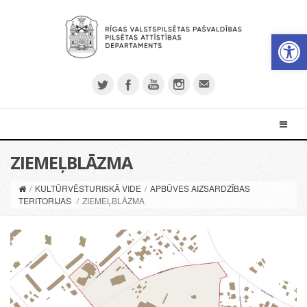
Open 
ZIEMEĻBLĀZMA
/
KULTŪRVĒSTURISKĀ VIDE
/
APBŪVES AIZSARDZĪBAS
TERITORIJAS
/
ZIEMEĻBLĀZMA