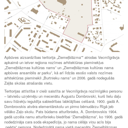
Apbūves aizsardzības teritorija „Ziemeļblāzma”* atrodas Vecmīlgrāvja
apkaimē un ietver reģiona nozīmes arhitektūras pieminekļus
„Ziemeļblāzmas kultūras nams” un „Ziemeļblāzmas kultūras nama
apbūves ansamblis ar parku”, kā arī līdzās esošo valsts nozīmes
arhitektūras pieminekli „Burtnieku nams” un 2006. gadā nodegušās
Zaļās skolas atrašanās vietu.
Teritorijas attīstība ir cieši saistīta ar Vecmīlgrāvja nozīmīgāko personu
– latviešu uzņēmēju un mecenātu Augustu Dombrovski, kurš lielu daļu
savu līdzekļu ieguldīja sabiedrības labklājības celšanā. 1900. gadā A.
Dombrovskis atvēra elementārskolu un pirmo bērnudārzu Rīgā jeb
vēlāko Zaļo skolu. Pats būdams atturībnieks, A. Dombrovskis 1904.
gadā uzcēla namu atturībnieku biedrībai “Ziemeļblāzma”, ko 1906. gadā
nodedzināja cara soda ekspedīcija, jo nama cēlājs viņu acīs bija
„neērta” persona. Nodedzinātā nama vietā mecenāts Ziemeļblāzmas