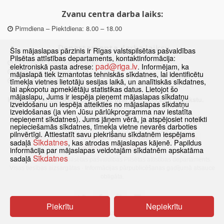
Zvanu centra darba laiks:
Pirmdiena – Piektdiena: 8.00 – 18.00
Departamenta darba laiks:
Šīs mājaslapas pārzinis ir Rīgas valstspilsētas pašvaldības
Pilsētas attīstības departaments, kontaktinformācija:
Pirmdiena, Ceturtdiena: 8.30 – 18.00
pad@riga.lv
elektroniskā pasta adrese:
. Informējam, ka
Otrdiena, Trešdiena: 8.30 – 17.00
mājaslapā tiek izmantotas tehniskās sīkdatnes, lai identificētu
Piektdiena: 8.30 – 15.00
tīmekļa vietnes lietotāju sesijas laikā, un analītiskās sīkdatnes,
lai apkopotu apmeklētāju statistikas datus. Lietojot šo
mājaslapu, Jums ir iespēja pieņemt mājaslapas sīkdatņu
Klātienes konsultācijas pieejamas tikai ar iepriekšēju pierakstu.
izveidošanu un iespēja atteikties no mājaslapas sīkdatņu
izveidošanas (ja vien Jūsu pārlūkprogramma nav iestatīta
nepieņemt sīkdatnes). Jums jāņem vērā, ja atspējosiet noteikti
nepieciešamās sīkdatnes, tīmekļa vietne nevarēs darboties
pilnvērtīgi. Attiestatīt savu piekrišanu sīkdatnēm iespējams
Sākums
Jaunumi
Biežāk uzdotie jautājumi
Lapas karte
Sīkdatnes
sadaļā
, kas atrodas mājaslapas kājenē. Papildus
Sīkdatnes
Kontakti
informācija par mājaslapas veidotajām sīkdatnēm apskatāma
Sīkdatnes
sadaļā
© 2021 Rīgas valstspilsētas pašvaldības Pilsētas attīstības departaments.
Visas tiesības aizsargātas
·
Informācijas pārpublicēšanas gadījumā atsauce
obligāta.
Piekrītu
Nepiekrītu
Pārslēgties uz www versiju