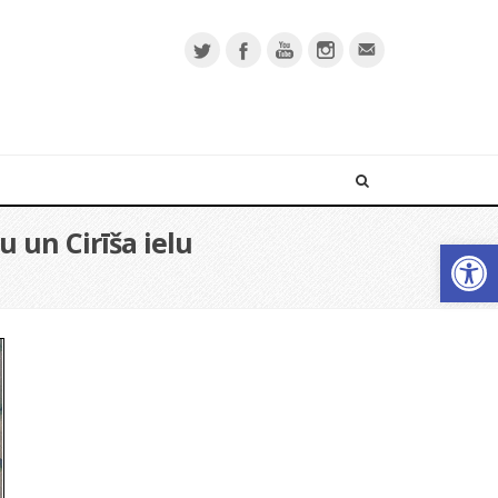
u un Cirīša ielu
Open 