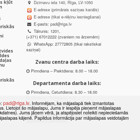
s kļūt
Dzirnavu iela 140, Rīga, LV-1050
m
E-adrese (primārais saziņas kanāls)
E-adrese (tikai e-rēķinu iesniegšanai)
k
E-pasts:
pad@riga.lv
uriskās
Tālrunis: 1201,
mi
(+371) 67012222 (zvaniem no ārzemēm)
WhatsApp: 27772805 (tikai rakstiskai
saziņai)
ētvides
aldes
daļas
Zvanu centra darba laiks:
nu
Pirmdiena – Piektdiena: 8.00 – 18.00
uriskās
Departamenta darba laiks:
Pirmdiena, Ceturtdiena: 8.30 – 18.00
Otrdiena, Trešdiena: 8.30 – 17.00
pad@riga.lv
e:
. Informējam, ka mājaslapā tiek izmantotas
Piektdiena: 8.30 – 15.00
datus. Lietojot šo mājaslapu, Jums ir iespēja pieņemt mājaslapas
kdatnes). Jums jāņem vērā, ja atspējosiet noteikti nepieciešamās
des
Klātienes konsultācijas pieejamas tikai ar
ājaslapas kājenē. Papildus informācija par mājaslapas veidotajām
ībā
iepriekšēju pierakstu.