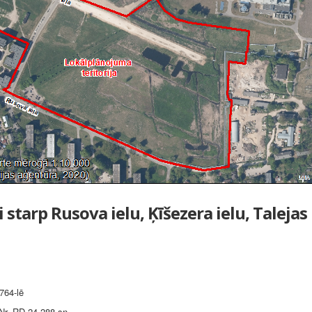
 starp Rusova ielu, Ķīšezera ielu, Talejas
764-lē
Nr. RD-24-288-sn