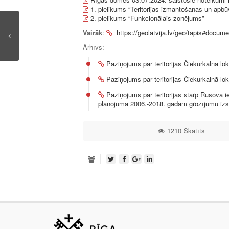
1. pielikums “Teritorijas izmantošanas un apb
2. pielikums “Funkcionālais zonējums”
Vairāk
:
https://geolatvija.lv/geo/tapis#docum
Arhīvs:
Paziņojums par teritorijas Čiekurkalnā lo
Paziņojums par teritorijas Čiekurkalnā l
Paziņojums par teritorijas starp Rusova iel
plānojuma 2006.-2018. gadam grozījumu iz
1210 Skatīts