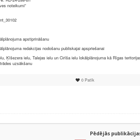
ūves noteikumi”
ent_30102
kālplānojuma apstiprināšanu
okālplānojuma redakcijas nodošanu publiskajai apspriešanai
u, Ķīšezera ielu, Talejas ielu un Cirīša ielu lokālplānojuma kā Rīgas teritorija
strādes uzsākšanu
0
Patīk
Pēdējās publikācija