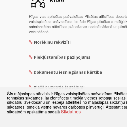
Rīgas valstspilsētas pašvaldības Pilsētas attīstības depar
valstspilsētas pašvaldības iestāde Rīgas pilsētas stratēģis
sabalansētas attīstības plānošanas nodrošināšanā un pils
veicināšanā.
Norēķinu rekvizīti
Piekļūstamības paziņojums
Dokumentu iesniegšanas kārtība
Biežāk uzdotie jautājumi
Šīs mājaslapas pārzinis ir Rīgas valstspilsētas pašvaldības Pilsēta
tehniskās sīkdatnes, lai identificētu tīmekļa vietnes lietotāju sesij
sīkdatņu izveidošanu un iespēja atteikties no mājaslapas sīkdatņu
sīkdatnes, tīmekļa vietne nevarēs darboties pilnvērtīgi. Attiestatī
Sīkdatnes
sīkdatnēm apskatāma sadaļā