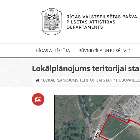
RĪGAS ATTĪSTĪBA
BŪVNIECĪBA UN PILSĒTVIDE
Lokālplānojums teritorijai star
/
LOKĀLPLĀNOJUMS TERITORIJAI STARP RUSOVA IELU, 