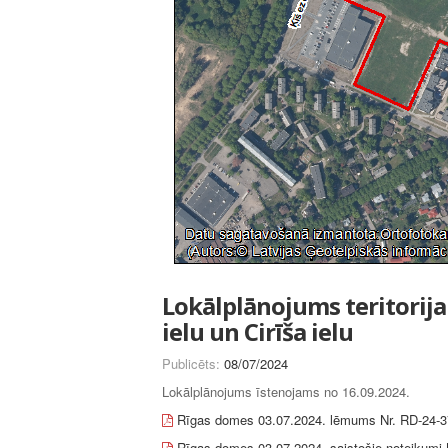
Lokālplānojums teritorijai
ielu un Cirīša ielu
Publicēts:
08/07/2024
Lokālplānojums īstenojams no 16.09.2024.
Rīgas domes 03.07.2024. lēmums Nr. RD-24-3
Rīgas domes 03.07.2024. saistošie noteikumi 