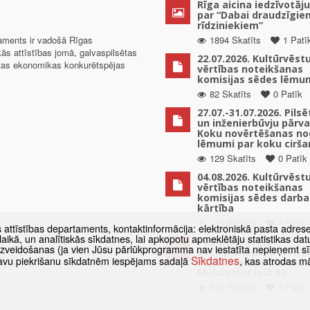
Rīga aicina iedzīvotāju
par “Dabai draudzīgie
rīdziniekiem”
taments ir vadošā Rīgas
1894 Skatīts
1 Patī
kās attīstības jomā, galvaspilsētas
22.07.2026. Kultūrvēst
ētas ekonomikas konkurētspējas
vērtības noteikšanas
komisijas sēdes lēmu
82 Skatīts
0 Patīk
27.07.-31.07.2026. Pils
un inženierbūvju pārv
Koku novērtēšanas no
lēmumi par koku cirša
129 Skatīts
0 Patīk
04.08.2026. Kultūrvēst
vērtības noteikšanas
komisijas sēdes darba
kārtība
179 Skatīts
0 Patīk
s attīstības departaments, kontaktinformācija: elektroniskā pasta adres
as laikā, un analītiskās sīkdatnes, lai apkopotu apmeklētāju statistikas 
Paziņojums par
 izveidošanas (ja vien Jūsu pārlūkprogramma nav iestatīta nepieņemt sī
detālplānojuma izstrā
Sīkdatnes
t savu piekrišanu sīkdatnēm iespējams sadaļā
, kas atrodas m
uzsākšanu zemes vien
Mūkusalas ielā 82
830 Skatīts
0 Patīk