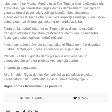
ielas posmā no Mazās Monētu ielas līdz Tirgoņu ielai. Lielākoties šīs
stāvvietas bija paredzētas Rīgas domes darbiniekiem. Tostarp līdz
vasaras otrajai pusei iedzīvotājiem joprojām būs pieejamas
autonovietnes laukuma otrā pusē pie Okupācijas muzeja, kuras pēcāk
plānots samazināt muzeja laukuma remontdarbu laikā.
Tostarp tiks nodrošināts, ka uz Tirgoņu ielas divas no esošajām
transportlīdzekļu stāvvietām (restorāna “Egle” pusē) ir paredzētas
īslaicīgai preču piegādes nodrošināšanai.
Iniciatīvas autori stāvvietu samazināšanai Rīgas centrā ir deputāte
Justīne Panteļējeva, Inese Andersone un Alija Turlaja.
Plānots, ka tiks turpināts darbs pie ietvju atbrīvošanas no
autonovietnēm arī citur pilsētas vēsturiskajā centrā.
Informāciju sagatavoja:
Aira Šmelde, Rīgas domes Komunikācijas pārvaldes projektu
koordinatore, tālr.: 67037902; e-pasts: aira.smelde@riga.lv
Rīgas domes Komunikācijas pārvalde
1040 Skatīts
0
Patīk