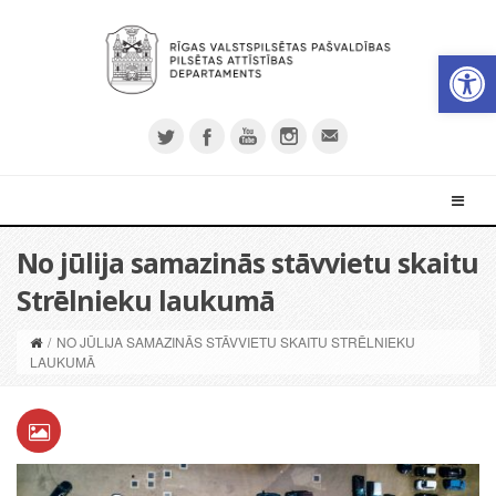
Open 
No jūlija samazinās stāvvietu skaitu
Strēlnieku laukumā
/
NO JŪLIJA SAMAZINĀS STĀVVIETU SKAITU STRĒLNIEKU
LAUKUMĀ