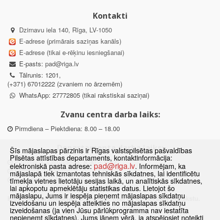
Kontakti
Dzirnavu iela 140, Rīga, LV-1050
E-adrese (primārais saziņas kanāls)
E-adrese (tikai e-rēķinu iesniegšanai)
E-pasts:
pad@riga.lv
Tālrunis: 1201,
(+371) 67012222 (zvaniem no ārzemēm)
WhatsApp: 27772805 (tikai rakstiskai saziņai)
Zvanu centra darba laiks:
Pirmdiena – Piektdiena: 8.00 – 18.00
Departamenta darba laiks:
Šīs mājaslapas pārzinis ir Rīgas valstspilsētas pašvaldības
Pilsētas attīstības departaments, kontaktinformācija:
Pirmdiena, Ceturtdiena: 8.30 – 18.00
pad@riga.lv
elektroniskā pasta adrese:
. Informējam, ka
Otrdiena, Trešdiena: 8.30 – 17.00
mājaslapā tiek izmantotas tehniskās sīkdatnes, lai identificētu
Piektdiena: 8.30 – 15.00
tīmekļa vietnes lietotāju sesijas laikā, un analītiskās sīkdatnes,
lai apkopotu apmeklētāju statistikas datus. Lietojot šo
mājaslapu, Jums ir iespēja pieņemt mājaslapas sīkdatņu
Klātienes konsultācijas pieejamas tikai ar iepriekšēju pierakstu.
izveidošanu un iespēja atteikties no mājaslapas sīkdatņu
izveidošanas (ja vien Jūsu pārlūkprogramma nav iestatīta
nepieņemt sīkdatnes). Jums jāņem vērā, ja atspējosiet noteikti