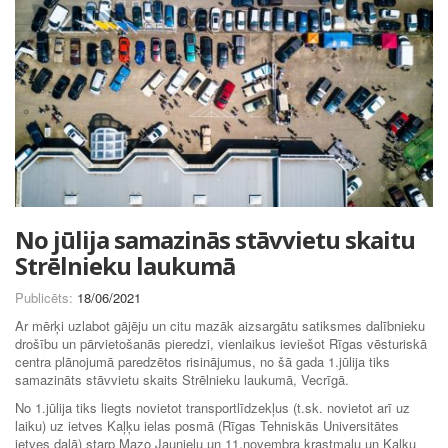
No jūlija samazinās stāvvietu skaitu
Strēlnieku laukumā
Publicēts:
18/06/2021
Ar mērķi uzlabot gājēju un citu mazāk aizsargātu satiksmes dalībnieku
drošību un pārvietošanās pieredzi, vienlaikus ieviešot Rīgas vēsturiskā
centra plānojumā paredzētos risinājumus, no šā gada 1.jūlija tiks
samazināts stāvvietu skaits Strēlnieku laukumā, Vecrīgā.
No 1.jūlija tiks liegts novietot transportlīdzekļus (t.sk. novietot arī uz
laiku) uz ietves Kaļķu ielas posmā (Rīgas Tehniskās Universitātes
ietves daļā) starp Mazo Jaunielu un 11.novembra krastmalu un Kaļķu