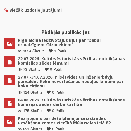
Biežāk uzdotie jautājumi
Pēdējās publikācijas
Rīga aicina iedzīvotājus kļūt par “Dabai
draudzīgiem rīdziniekiem”
1894 Skatīts
1 Patīk
22.07.2026. Kultūrvēsturiskās vērtības noteikšanas
komisijas sēdes lēmumi
73 Skatīts
0 Patīk
27.07.-31.07.2026. Pilsētvides un inženierbūvju
pārvaldes Koku novērtēšanas nodaļas lēmumi par
koku ciršanu
124 Skatīts
0 Patīk
04.08.2026. Kultūrvēsturiskās vērtības noteikšanas
komisijas sēdes darba kārtība
175 Skatīts
0 Patīk
Paziņojums par detālplānojuma izstrādes
uzsākšanu zemes vienībā Mūkusalas ielā 82
821 Skatīts
0 Patīk