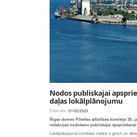
Nodos publiskajai apsprie
daļas lokālplānojumu
Publicēts:
01/02/2023
Rīgas domes Pilsētas attīstības komiteja 30. j
redakcijas nodošanu publiskajai apspriešanai
Lokālplānojuma izstrādes mērķis ir grozīt un detal