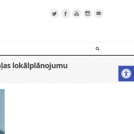
aļas lokālplānojumu
Open 