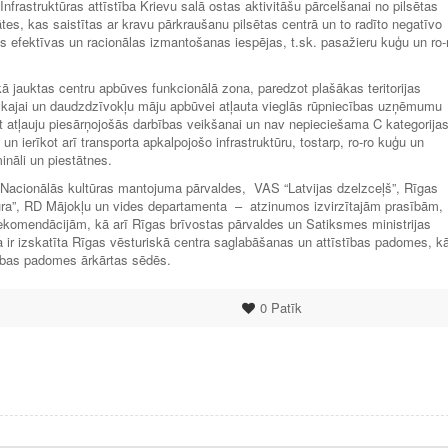
„Infrastruktūras attīstība Krievu salā ostas aktivitāšu pārcelšanai no pilsētas
tes, kas saistītas ar kravu pārkraušanu pilsētas centrā un to radīto negatīvo
ras efektīvas un racionālas izmantošanas iespējas, t.sk. pasažieru kuģu un ro-
a kā jauktas centru apbūves funkcionālā zona, paredzot plašākas teritorijas
skajai un daudzdzīvokļu māju apbūvei atļauta vieglās rūpniecības uzņēmumu
tļauju piesārņojošās darbības veikšanai un nav nepieciešama C kategorija
un ierīkot arī transporta apkalpojošo infrastruktūru, tostarp, ro-ro kuģu un
ināli un piestātnes.
u – Nacionālās kultūras mantojuma pārvaldes, VAS “Latvijas dzelzceļš”, Rīgas
ūra”, RD Mājokļu un vides departamenta – atzinumos izvirzītajām prasībām,
rekomendācijām, kā arī Rīgas brīvostas pārvaldes un Satiksmes ministrijas
a ir izskatīta Rīgas vēsturiskā centra saglabāšanas un attīstības padomes, k
cības padomes ārkārtas sēdēs.
0
Patīk