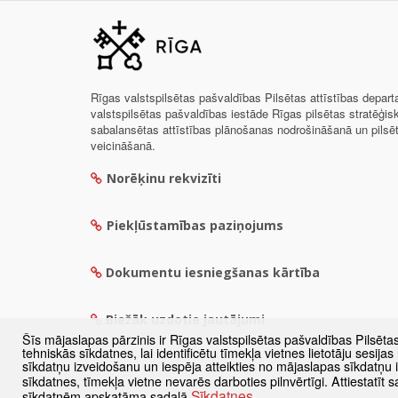
Rīgas valstspilsētas pašvaldības Pilsētas attīstības depar
valstspilsētas pašvaldības iestāde Rīgas pilsētas stratēģis
sabalansētas attīstības plānošanas nodrošināšanā un pils
veicināšanā.
Norēķinu rekvizīti
Piekļūstamības paziņojums
Dokumentu iesniegšanas kārtība
Biežāk uzdotie jautājumi
Šīs mājaslapas pārzinis ir Rīgas valstspilsētas pašvaldības Pilsēta
tehniskās sīkdatnes, lai identificētu tīmekļa vietnes lietotāju sesij
sīkdatņu izveidošanu un iespēja atteikties no mājaslapas sīkdatņu
sīkdatnes, tīmekļa vietne nevarēs darboties pilnvērtīgi. Attiestatī
Sīkdatnes
sīkdatnēm apskatāma sadaļā