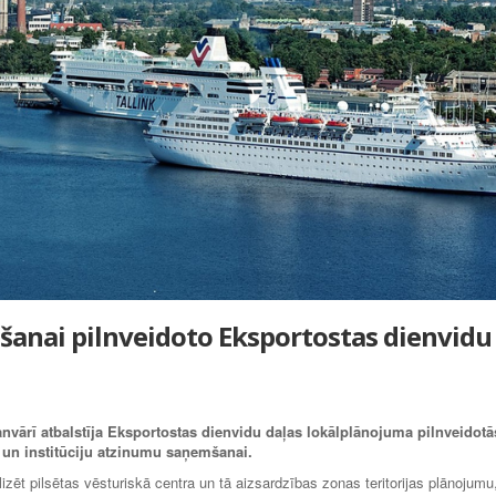
šanai pilnveidoto Eksportostas dienvidu
anvārī atbalstīja Eksportostas dienvidu daļas lokālplānojuma pilnveidotā
 un institūciju atzinumu saņemšanai.
izēt pilsētas vēsturiskā centra un tā aizsardzības zonas teritorijas plānojumu