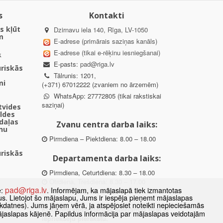
s
Kontakti
s kļūt
Dzirnavu iela 140, Rīga, LV-1050
m
E-adrese (primārais saziņas kanāls)
E-adrese (tikai e-rēķinu iesniegšanai)
k
E-pasts:
pad@riga.lv
uriskās
Tālrunis: 1201,
mi
(+371) 67012222 (zvaniem no ārzemēm)
WhatsApp: 27772805 (tikai rakstiskai
saziņai)
ētvides
aldes
daļas
Zvanu centra darba laiks:
nu
Pirmdiena – Piektdiena: 8.00 – 18.00
uriskās
Departamenta darba laiks:
Pirmdiena, Ceturtdiena: 8.30 – 18.00
Otrdiena, Trešdiena: 8.30 – 17.00
pad@riga.lv
e:
. Informējam, ka mājaslapā tiek izmantotas
Piektdiena: 8.30 – 15.00
datus. Lietojot šo mājaslapu, Jums ir iespēja pieņemt mājaslapas
kdatnes). Jums jāņem vērā, ja atspējosiet noteikti nepieciešamās
des
Klātienes konsultācijas pieejamas tikai ar
ājaslapas kājenē. Papildus informācija par mājaslapas veidotajām
ībā
iepriekšēju pierakstu.