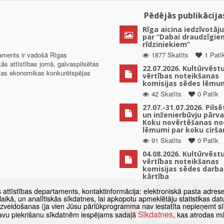
Pēdējās publikācija
Rīga aicina iedzīvotāju
par “Dabai draudzīgie
rīdziniekiem”
taments ir vadošā Rīgas
1877 Skatīts
1 Patī
kās attīstības jomā, galvaspilsētas
22.07.2026. Kultūrvēst
ētas ekonomikas konkurētspējas
vērtības noteikšanas
komisijas sēdes lēmu
42 Skatīts
0 Patīk
27.07.-31.07.2026. Pils
un inženierbūvju pārv
Koku novērtēšanas no
lēmumi par koku cirša
91 Skatīts
0 Patīk
04.08.2026. Kultūrvēst
vērtības noteikšanas
komisijas sēdes darba
kārtība
147 Skatīts
0 Patīk
s attīstības departaments, kontaktinformācija: elektroniskā pasta adres
as laikā, un analītiskās sīkdatnes, lai apkopotu apmeklētāju statistikas 
Paziņojums par
 izveidošanas (ja vien Jūsu pārlūkprogramma nav iestatīta nepieņemt sī
detālplānojuma izstrā
Sīkdatnes
t savu piekrišanu sīkdatnēm iespējams sadaļā
, kas atrodas m
uzsākšanu zemes vien
Mūkusalas ielā 82