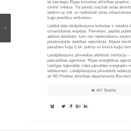
lai sasniegtu Rīgas brīvostas attīstības projekta 
centra” mērķus. Tie paredz mazināt ostas aktivitā
ietekmi uz vidi, un nodrošināt ostas infrastruktū
kuģu piestātņu ierīkošanu.
Lielākā daļa lokālplānojuma teritorijas ir noteikt
izmantošanas iespējas. Piemēram, papildu publi
apbūve darbībām, kam nav nepieciešams saņemt a
piesārņojošās darbības reģistrācija. Atļauts būvēt 
pasažieru kuģu (t.sk. prāmju un kruīza kuģu) term
Lokālplānojums pilnveidots atbilstoši institūcij
pašvaldības aģentūras “Rīgas enerģētikas aģent
Lielrīgas reģionālās vides pārvaldes sniegtajām 
iebildumiem. Lokālplānojuma pilnveidotā redakcij
arī RD Pilsētas attīstības departamenta Būvnie
807 Skatīts