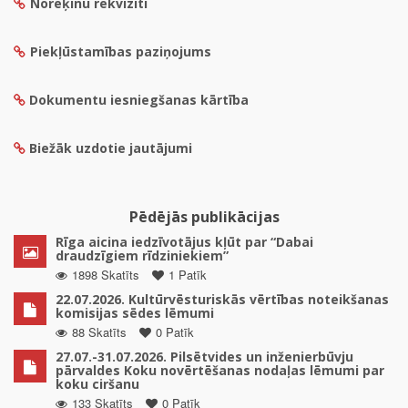
Norēķinu rekvizīti
Piekļūstamības paziņojums
Dokumentu iesniegšanas kārtība
Biežāk uzdotie jautājumi
Pēdējās publikācijas
Rīga aicina iedzīvotājus kļūt par “Dabai
draudzīgiem rīdziniekiem”
1898 Skatīts
1 Patīk
22.07.2026. Kultūrvēsturiskās vērtības noteikšanas
komisijas sēdes lēmumi
88 Skatīts
0 Patīk
27.07.-31.07.2026. Pilsētvides un inženierbūvju
pārvaldes Koku novērtēšanas nodaļas lēmumi par
koku ciršanu
133 Skatīts
0 Patīk