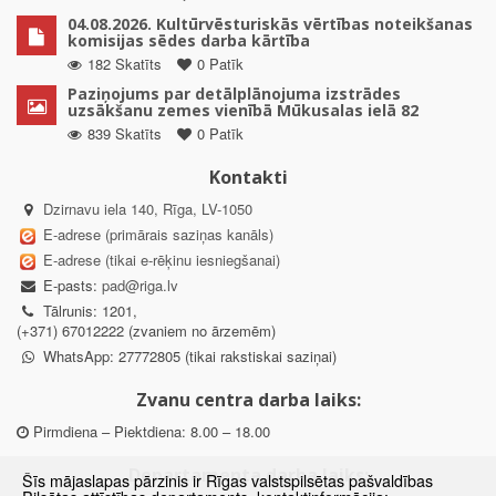
04.08.2026. Kultūrvēsturiskās vērtības noteikšanas
komisijas sēdes darba kārtība
182 Skatīts
0 Patīk
Paziņojums par detālplānojuma izstrādes
uzsākšanu zemes vienībā Mūkusalas ielā 82
839 Skatīts
0 Patīk
Kontakti
Dzirnavu iela 140, Rīga, LV-1050
E-adrese (primārais saziņas kanāls)
E-adrese (tikai e-rēķinu iesniegšanai)
E-pasts:
pad@riga.lv
Tālrunis: 1201,
(+371) 67012222 (zvaniem no ārzemēm)
WhatsApp: 27772805 (tikai rakstiskai saziņai)
Zvanu centra darba laiks:
Pirmdiena – Piektdiena: 8.00 – 18.00
Departamenta darba laiks:
Šīs mājaslapas pārzinis ir Rīgas valstspilsētas pašvaldības