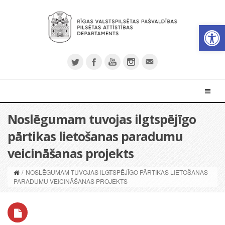
Open 
Noslēgumam tuvojas ilgtspējīgo
pārtikas lietošanas paradumu
veicināšanas projekts
/
NOSLĒGUMAM TUVOJAS ILGTSPĒJĪGO PĀRTIKAS LIETOŠANAS
PARADUMU VEICINĀŠANAS PROJEKTS