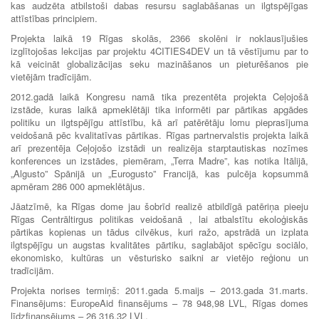
kas audzēta atbilstoši dabas resursu saglabāšanas un ilgtspējīgas
attīstības principiem.
Projekta laikā 19 Rīgas skolās, 2366 skolēni ir noklausījušies
izglītojošas lekcijas par projektu 4CITIES4DEV un tā vēstījumu par to
kā veicināt globalizācijas seku mazināšanos un pieturēšanos pie
vietējām tradīcijām.
2012.gadā laikā Kongresu namā tika prezentēta projekta Ceļojošā
izstāde, kuras laikā apmeklētāji tika informēti par pārtikas apgādes
politiku un ilgtspējīgu attīstību, kā arī patērētāju lomu pieprasījuma
veidošanā pēc kvalitatīvas pārtikas. Rīgas partnervalstis projekta laikā
arī prezentēja Ceļojošo izstādi un realizēja starptautiskas nozīmes
konferences un izstādes, piemēram, „Terra Madre”, kas notika Itālijā,
„Algusto” Spānijā un „Eurogusto” Francijā, kas pulcēja kopsummā
apmēram 286 000 apmeklētājus.
Jāatzīmē, ka Rīgas dome jau šobrīd realizē atbildīgā patēriņa pieeju
Rīgas Centrāltirgus politikas veidošanā , lai atbalstītu ekoloģiskās
pārtikas kopienas un tādus cilvēkus, kuri ražo, apstrādā un izplata
ilgtspējīgu un augstas kvalitātes pārtiku, saglabājot spēcīgu sociālo,
ekonomisko, kultūras un vēsturisko saikni ar vietējo reģionu un
tradīcijām.
Projekta norises termiņš: 2011.gada 5.maijs – 2013.gada 31.marts.
Finansējums: EuropeAid finansējums – 78 948,98 LVL, Rīgas domes
līdzfinansējums – 26 316,32 LVL.