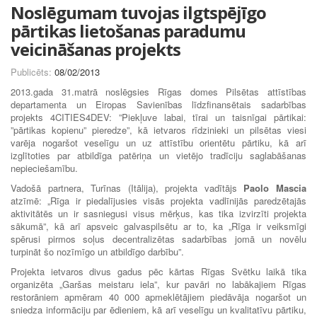
Noslēgumam tuvojas ilgtspējīgo
pārtikas lietošanas paradumu
veicināšanas projekts
Publicēts:
08/02/2013
2013.gada 31.matrā noslēgsies Rīgas domes Pilsētas attīstības
departamenta un Eiropas Savienības līdzfinansētais sadarbības
projekts 4CITIES4DEV: ”Piekļuve labai, tīrai un taisnīgai pārtikai:
”pārtikas kopienu” pieredze”, kā ietvaros rīdzinieki un pilsētas viesi
varēja nogaršot veselīgu un uz attīstību orientētu pārtiku, kā arī
izglītoties par atbildīga patēriņa un vietējo tradīciju saglabāšanas
nepieciešamību.
Vadošā partnera, Turīnas (Itālija), projekta vadītājs
Paolo Mascia
atzīmē: „Rīga ir piedalījusies visās projekta vadlīnijās paredzētajās
aktivitātēs un ir sasniegusi visus mērķus, kas tika izvirzīti projekta
sākumā”, kā arī apsveic galvaspilsētu ar to, ka „Rīga ir veiksmīgi
spērusi pirmos soļus decentralizētas sadarbības jomā un novēlu
turpināt šo nozīmīgo un atbildīgo darbību”.
Projekta ietvaros divus gadus pēc kārtas Rīgas Svētku laikā tika
organizēta „Garšas meistaru iela”, kur pavāri no labākajiem Rīgas
restorāniem apmēram 40 000 apmeklētājiem piedāvāja nogaršot un
sniedza informāciju par ēdieniem, kā arī veselīgu un kvalitatīvu pārtiku,