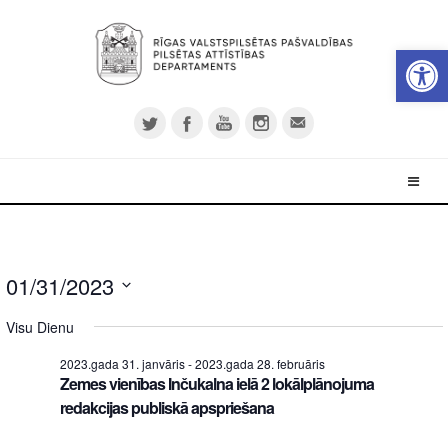
Open 
01/31/2023
Select
Visu Dienu
date.
2023.gada 31. janvāris
-
2023.gada 28. februāris
Zemes vienības Inčukalna ielā 2 lokālplānojuma
redakcijas publiskā apspriešana