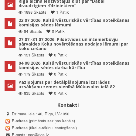
Rīga aicina iedzīvotājus kļūt par “Dabai
draudzīgiem rīdziniekiem”
1898 Skatīts
1 Patīk
22.07.2026. Kultūrvēsturiskās vērtības noteikšanas
komisijas sēdes lēmumi
84 Skatīts
0 Patīk
27.07.-31.07.2026. Pilsētvides un inženierbūvju
pārvaldes Koku novērtēšanas nodaļas lēmumi par
koku ciršanu
131 Skatīts
0 Patīk
04.08.2026. Kultūrvēsturiskās vērtības noteikšanas
komisijas sēdes darba kārtība
179 Skatīts
0 Patīk
Paziņojums par detālplānojuma izstrādes
uzsākšanu zemes vienībā Mūkusalas ielā 82
835 Skatīts
0 Patīk
Kontakti
Dzirnavu iela 140, Rīga, LV-1050
E-adrese (primārais saziņas kanāls)
E-adrese (tikai e-rēķinu iesniegšanai)
E-pasts:
pad@riga.lv