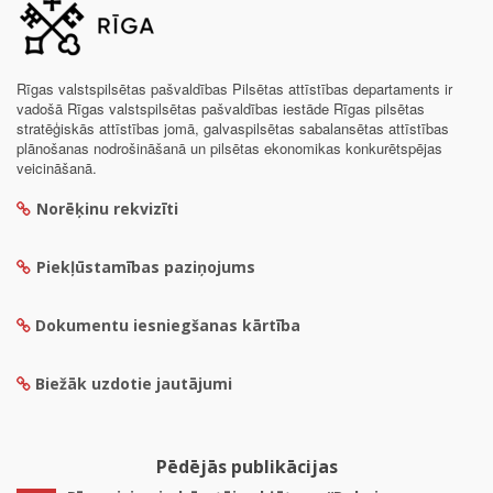
Rīgas valstspilsētas pašvaldības Pilsētas attīstības departaments ir
vadošā Rīgas valstspilsētas pašvaldības iestāde Rīgas pilsētas
stratēģiskās attīstības jomā, galvaspilsētas sabalansētas attīstības
plānošanas nodrošināšanā un pilsētas ekonomikas konkurētspējas
veicināšanā.
Norēķinu rekvizīti
Piekļūstamības paziņojums
Dokumentu iesniegšanas kārtība
Biežāk uzdotie jautājumi
Pēdējās publikācijas