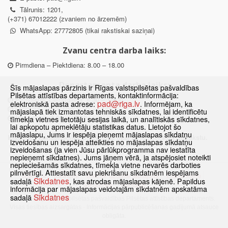
Tālrunis: 1201,
(+371) 67012222 (zvaniem no ārzemēm)
WhatsApp: 27772805 (tikai rakstiskai saziņai)
Zvanu centra darba laiks:
Pirmdiena – Piektdiena: 8.00 – 18.00
Departamenta darba laiks:
Šīs mājaslapas pārzinis ir Rīgas valstspilsētas pašvaldības
Pilsētas attīstības departaments, kontaktinformācija:
Pirmdiena, Ceturtdiena: 8.30 – 18.00
pad@riga.lv
elektroniskā pasta adrese:
. Informējam, ka
Otrdiena, Trešdiena: 8.30 – 17.00
mājaslapā tiek izmantotas tehniskās sīkdatnes, lai identificētu
Piektdiena: 8.30 – 15.00
tīmekļa vietnes lietotāju sesijas laikā, un analītiskās sīkdatnes,
lai apkopotu apmeklētāju statistikas datus. Lietojot šo
mājaslapu, Jums ir iespēja pieņemt mājaslapas sīkdatņu
Klātienes konsultācijas pieejamas tikai ar iepriekšēju pierakstu.
izveidošanu un iespēja atteikties no mājaslapas sīkdatņu
izveidošanas (ja vien Jūsu pārlūkprogramma nav iestatīta
nepieņemt sīkdatnes). Jums jāņem vērā, ja atspējosiet noteikti
nepieciešamās sīkdatnes, tīmekļa vietne nevarēs darboties
pilnvērtīgi. Attiestatīt savu piekrišanu sīkdatnēm iespējams
Sākums
Jaunumi
Biežāk uzdotie jautājumi
Lapas karte
Sīkdatnes
sadaļā
, kas atrodas mājaslapas kājenē. Papildus
Sīkdatnes
Kontakti
informācija par mājaslapas veidotajām sīkdatnēm apskatāma
Sīkdatnes
sadaļā
© 2021 Rīgas valstspilsētas pašvaldības Pilsētas attīstības departaments.
Visas tiesības aizsargātas
·
Informācijas pārpublicēšanas gadījumā atsauce
obligāta.