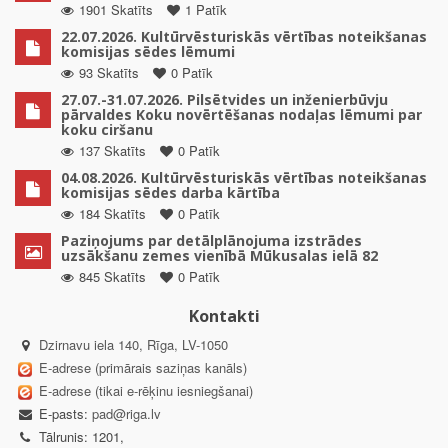
1901 Skatīts
1 Patīk
22.07.2026. Kultūrvēsturiskās vērtības noteikšanas
komisijas sēdes lēmumi
93 Skatīts
0 Patīk
27.07.-31.07.2026. Pilsētvides un inženierbūvju
pārvaldes Koku novērtēšanas nodaļas lēmumi par
koku ciršanu
137 Skatīts
0 Patīk
04.08.2026. Kultūrvēsturiskās vērtības noteikšanas
komisijas sēdes darba kārtība
184 Skatīts
0 Patīk
Paziņojums par detālplānojuma izstrādes
uzsākšanu zemes vienībā Mūkusalas ielā 82
845 Skatīts
0 Patīk
Kontakti
Dzirnavu iela 140, Rīga, LV-1050
E-adrese (primārais saziņas kanāls)
E-adrese (tikai e-rēķinu iesniegšanai)
E-pasts:
pad@riga.lv
Tālrunis: 1201,