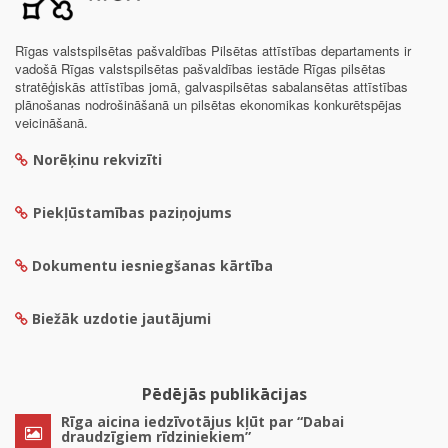
Rīgas valstspilsētas pašvaldības Pilsētas attīstības departaments ir
vadošā Rīgas valstspilsētas pašvaldības iestāde Rīgas pilsētas
stratēģiskās attīstības jomā, galvaspilsētas sabalansētas attīstības
plānošanas nodrošināšanā un pilsētas ekonomikas konkurētspējas
veicināšanā.
Norēķinu rekvizīti
Piekļūstamības paziņojums
Dokumentu iesniegšanas kārtība
Biežāk uzdotie jautājumi
Pēdējās publikācijas
Rīga aicina iedzīvotājus kļūt par “Dabai
draudzīgiem rīdziniekiem”