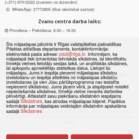
(+371) 67012222 (zvaniem no ārzemēm)
WhatsApp: 27772805 (tikai rakstiskai saziņai)
Zvanu centra darba laiks:
Pirmdiena – Piektdiena: 8.00 – 18.00
Departamenta darba laiks:
Šīs mājaslapas pārzinis ir Rīgas valstspilsētas pašvaldības
Pilsētas attīstības departaments, kontaktinformācija:
Pirmdiena, Ceturtdiena: 8.30 – 18.00
pad@riga.lv
elektroniskā pasta adrese:
. Informējam, ka
Otrdiena, Trešdiena: 8.30 – 17.00
mājaslapā tiek izmantotas tehniskās sīkdatnes, lai identificētu
Piektdiena: 8.30 – 15.00
tīmekļa vietnes lietotāju sesijas laikā, un analītiskās sīkdatnes,
lai apkopotu apmeklētāju statistikas datus. Lietojot šo
mājaslapu, Jums ir iespēja pieņemt mājaslapas sīkdatņu
Klātienes konsultācijas pieejamas tikai ar iepriekšēju pierakstu.
izveidošanu un iespēja atteikties no mājaslapas sīkdatņu
izveidošanas (ja vien Jūsu pārlūkprogramma nav iestatīta
nepieņemt sīkdatnes). Jums jāņem vērā, ja atspējosiet noteikti
nepieciešamās sīkdatnes, tīmekļa vietne nevarēs darboties
pilnvērtīgi. Attiestatīt savu piekrišanu sīkdatnēm iespējams
Sākums
Jaunumi
Biežāk uzdotie jautājumi
Lapas karte
Sīkdatnes
sadaļā
, kas atrodas mājaslapas kājenē. Papildus
Sīkdatnes
Kontakti
informācija par mājaslapas veidotajām sīkdatnēm apskatāma
Sīkdatnes
sadaļā
© 2021 Rīgas valstspilsētas pašvaldības Pilsētas attīstības departaments.
Visas tiesības aizsargātas
·
Informācijas pārpublicēšanas gadījumā atsauce
obligāta.