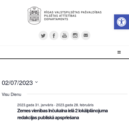
Open 
02/07/2023
Select
Visu Dienu
date.
2023.gada 31. janvāris
-
2023.gada 28. februāris
Zemes vienības Inčukalna ielā 2 lokālplānojuma
redakcijas publiskā apspriešana