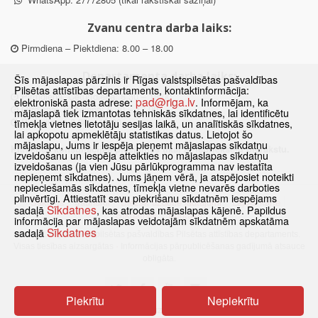
Zvanu centra darba laiks:
Pirmdiena – Piektdiena: 8.00 – 18.00
Departamenta darba laiks:
Šīs mājaslapas pārzinis ir Rīgas valstspilsētas pašvaldības
Pilsētas attīstības departaments, kontaktinformācija:
Pirmdiena, Ceturtdiena: 8.30 – 18.00
pad@riga.lv
elektroniskā pasta adrese:
. Informējam, ka
Otrdiena, Trešdiena: 8.30 – 17.00
mājaslapā tiek izmantotas tehniskās sīkdatnes, lai identificētu
Piektdiena: 8.30 – 15.00
tīmekļa vietnes lietotāju sesijas laikā, un analītiskās sīkdatnes,
lai apkopotu apmeklētāju statistikas datus. Lietojot šo
mājaslapu, Jums ir iespēja pieņemt mājaslapas sīkdatņu
Klātienes konsultācijas pieejamas tikai ar iepriekšēju pierakstu.
izveidošanu un iespēja atteikties no mājaslapas sīkdatņu
izveidošanas (ja vien Jūsu pārlūkprogramma nav iestatīta
nepieņemt sīkdatnes). Jums jāņem vērā, ja atspējosiet noteikti
nepieciešamās sīkdatnes, tīmekļa vietne nevarēs darboties
pilnvērtīgi. Attiestatīt savu piekrišanu sīkdatnēm iespējams
Sākums
Jaunumi
Biežāk uzdotie jautājumi
Lapas karte
Sīkdatnes
sadaļā
, kas atrodas mājaslapas kājenē. Papildus
Sīkdatnes
Kontakti
informācija par mājaslapas veidotajām sīkdatnēm apskatāma
Sīkdatnes
sadaļā
© 2021 Rīgas valstspilsētas pašvaldības Pilsētas attīstības departaments.
Visas tiesības aizsargātas
·
Informācijas pārpublicēšanas gadījumā atsauce
obligāta.
Piekrītu
Nepiekrītu
Pārslēgties uz www versiju