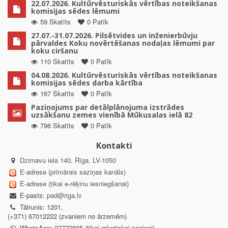
22.07.2026. Kultūrvēsturiskās vērtības noteikšanas
komisijas sēdes lēmumi
59 Skatīts
0 Patīk
27.07.-31.07.2026. Pilsētvides un inženierbūvju
pārvaldes Koku novērtēšanas nodaļas lēmumi par
koku ciršanu
110 Skatīts
0 Patīk
04.08.2026. Kultūrvēsturiskās vērtības noteikšanas
komisijas sēdes darba kārtība
167 Skatīts
0 Patīk
Paziņojums par detālplānojuma izstrādes
uzsākšanu zemes vienībā Mūkusalas ielā 82
796 Skatīts
0 Patīk
Kontakti
Dzirnavu iela 140, Rīga, LV-1050
E-adrese (primārais saziņas kanāls)
E-adrese (tikai e-rēķinu iesniegšanai)
E-pasts:
pad@riga.lv
Tālrunis: 1201,
(+371) 67012222 (zvaniem no ārzemēm)
WhatsApp: 27772805 (tikai rakstiskai saziņai)