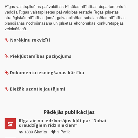
Rīgas valstspilsētas pašvaldības Pilsētas attīstības departaments ir
vadošā Rīgas valstspilsētas pašvaldības iestāde Rīgas pilsētas
stratēģiskās attīstības jomā, galvaspilsētas sabalansētas attīstības
plānošanas nodrošināšanā un pilsētas ekonomikas konkurētspējas
veicināšanā.
Norēķinu rekvizīti
Piekļūstamības paziņojums
Dokumentu iesniegšanas kārtība
Biežāk uzdotie jautājumi
Pēdējās publikācijas
Rīga aicina iedzīvotājus kļūt par “Dabai
draudzīgiem rīdziniekiem”
1889 Skatīts
1 Patīk