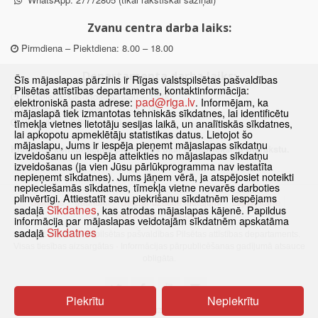
Zvanu centra darba laiks:
Pirmdiena – Piektdiena: 8.00 – 18.00
Departamenta darba laiks:
Šīs mājaslapas pārzinis ir Rīgas valstspilsētas pašvaldības
Pilsētas attīstības departaments, kontaktinformācija:
Pirmdiena, Ceturtdiena: 8.30 – 18.00
pad@riga.lv
elektroniskā pasta adrese:
. Informējam, ka
Otrdiena, Trešdiena: 8.30 – 17.00
mājaslapā tiek izmantotas tehniskās sīkdatnes, lai identificētu
Piektdiena: 8.30 – 15.00
tīmekļa vietnes lietotāju sesijas laikā, un analītiskās sīkdatnes,
lai apkopotu apmeklētāju statistikas datus. Lietojot šo
mājaslapu, Jums ir iespēja pieņemt mājaslapas sīkdatņu
Klātienes konsultācijas pieejamas tikai ar iepriekšēju pierakstu.
izveidošanu un iespēja atteikties no mājaslapas sīkdatņu
izveidošanas (ja vien Jūsu pārlūkprogramma nav iestatīta
nepieņemt sīkdatnes). Jums jāņem vērā, ja atspējosiet noteikti
nepieciešamās sīkdatnes, tīmekļa vietne nevarēs darboties
pilnvērtīgi. Attiestatīt savu piekrišanu sīkdatnēm iespējams
Sākums
Jaunumi
Biežāk uzdotie jautājumi
Lapas karte
Sīkdatnes
sadaļā
, kas atrodas mājaslapas kājenē. Papildus
Sīkdatnes
Kontakti
informācija par mājaslapas veidotajām sīkdatnēm apskatāma
Sīkdatnes
sadaļā
© 2021 Rīgas valstspilsētas pašvaldības Pilsētas attīstības departaments.
Visas tiesības aizsargātas
·
Informācijas pārpublicēšanas gadījumā atsauce
obligāta.
Piekrītu
Nepiekrītu
Pārslēgties uz www versiju