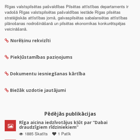
Rīgas valstspilsētas pašvaldības Pilsētas attīstības departaments ir
vadošā Rīgas valstspilsētas pašvaldības iestāde Rīgas pilsētas
stratēģiskās attīstības jomā, galvaspilsētas sabalansētas attīstības
plānošanas nodrošināšanā un pilsētas ekonomikas konkurētspējas
veicināšanā.
Norēķinu rekvizīti
Piekļūstamības paziņojums
Dokumentu iesniegšanas kārtība
Biežāk uzdotie jautājumi
Pēdējās publikācijas
Rīga aicina iedzīvotājus kļūt par “Dabai
draudzīgiem rīdziniekiem”
1885 Skatīts
1 Patīk