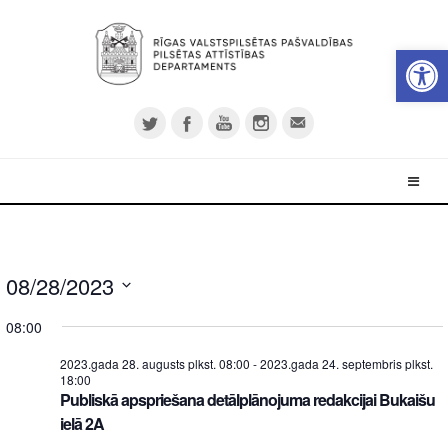
Open 
08/28/2023
Select
08:00
date.
2023.gada 28. augusts plkst. 08:00
-
2023.gada 24. septembris plkst.
18:00
Publiskā apspriešana detālplānojuma redakcijai Bukaišu
ielā 2A