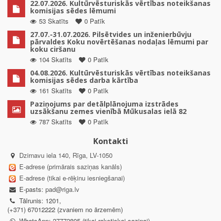
22.07.2026. Kultūrvēsturiskās vērtības noteikšanas
komisijas sēdes lēmumi
53 Skatīts
0 Patīk
27.07.-31.07.2026. Pilsētvides un inženierbūvju
pārvaldes Koku novērtēšanas nodaļas lēmumi par
koku ciršanu
104 Skatīts
0 Patīk
04.08.2026. Kultūrvēsturiskās vērtības noteikšanas
komisijas sēdes darba kārtība
161 Skatīts
0 Patīk
Paziņojums par detālplānojuma izstrādes
uzsākšanu zemes vienībā Mūkusalas ielā 82
787 Skatīts
0 Patīk
Kontakti
Dzirnavu iela 140, Rīga, LV-1050
E-adrese (primārais saziņas kanāls)
E-adrese (tikai e-rēķinu iesniegšanai)
E-pasts:
pad@riga.lv
Tālrunis: 1201,
(+371) 67012222 (zvaniem no ārzemēm)
WhatsApp: 27772805 (tikai rakstiskai saziņai)