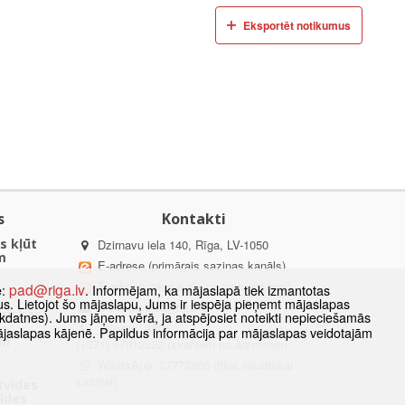
Eksportēt notikumus
s
Kontakti
s kļūt
Dzirnavu iela 140, Rīga, LV-1050
m
E-adrese (primārais saziņas kanāls)
E-adrese (tikai e-rēķinu iesniegšanai)
pad@riga.lv
e:
. Informējam, ka mājaslapā tiek izmantotas
k
datus. Lietojot šo mājaslapu, Jums ir iespēja pieņemt mājaslapas
E-pasts:
pad@riga.lv
uriskās
kdatnes). Jums jāņem vērā, ja atspējosiet noteikti nepieciešamās
Tālrunis: 1201,
ājaslapas kājenē. Papildus informācija par mājaslapas veidotajām
mi
(+371) 67012222 (zvaniem no ārzemēm)
WhatsApp: 27772805 (tikai rakstiskai
saziņai)
ētvides
aldes