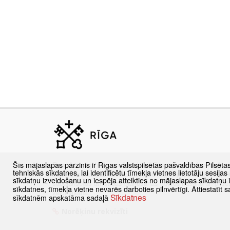
Šīs mājaslapas pārzinis ir Rīgas valstspilsētas pašvaldības Pilsēta
Rīgas valstspilsētas pašvaldības Pilsētas attīstības depar
tehniskās sīkdatnes, lai identificētu tīmekļa vietnes lietotāju sesij
valstspilsētas pašvaldības iestāde Rīgas pilsētas stratēģis
sīkdatņu izveidošanu un iespēja atteikties no mājaslapas sīkdatņu
sabalansētas attīstības plānošanas nodrošināšanā un pils
sīkdatnes, tīmekļa vietne nevarēs darboties pilnvērtīgi. Attiestatī
veicināšanā.
Sīkdatnes
sīkdatnēm apskatāma sadaļā
Norēķinu rekvizīti