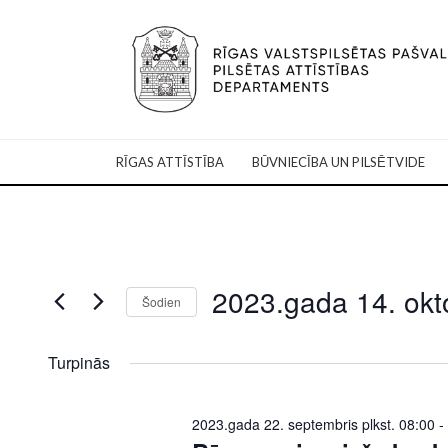
RĪGAS ATTĪSTĪBA
BŪVNIECĪBA UN PILSĒTVIDE
2023.gada 14. okt
Šodien
Select
date.
Turpinās
2023.gada 22. septembris plkst. 08:00
-