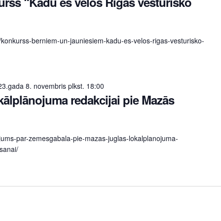
rss “Kādu es vēlos Rīgas vēsturisko
lv/konkurss-berniem-un-jauniesiem-kadu-es-velos-rigas-vesturisko-
3.gada 8. novembris plkst. 18:00
kālplānojuma redakcijai pie Mazās
nojums-par-zemesgabala-pie-mazas-juglas-lokalplanojuma-
sanai/