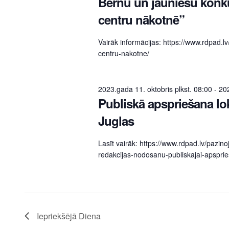
Bērnu un jauniešu konku
centru nākotnē”
Vairāk informācijas: https://www.rdpad.
centru-nakotne/
2023.gada 11. oktobris plkst. 08:00
-
202
Publiskā apspriešana lo
Juglas
Lasīt vairāk: https://www.rdpad.lv/pazi
redakcijas-nodosanu-publiskajai-apsprie
Iepriekšējā Diena