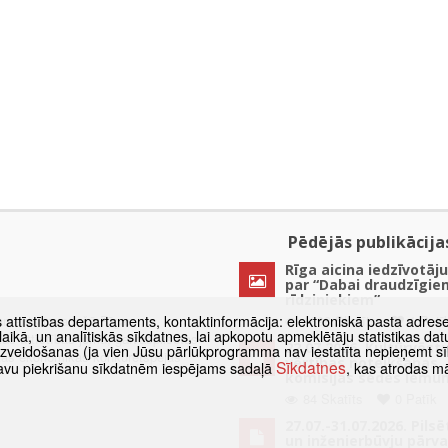
Pēdējās publikācija
Rīga aicina iedzīvotāju
par “Dabai draudzīgie
rīdziniekiem”
s attīstības departaments, kontaktinformācija: elektroniskā pasta adres
taments ir vadošā Rīgas
1898 Skatīts
1 Patī
as laikā, un analītiskās sīkdatnes, lai apkopotu apmeklētāju statistikas 
kās attīstības jomā, galvaspilsētas
22.07.2026. Kultūrvēst
 izveidošanas (ja vien Jūsu pārlūkprogramma nav iestatīta nepieņemt sī
ētas ekonomikas konkurētspējas
vērtības noteikšanas
Sīkdatnes
t savu piekrišanu sīkdatnēm iespējams sadaļā
, kas atrodas m
komisijas sēdes lēmu
84 Skatīts
0 Patīk
27.07.-31.07.2026. Pils
un inženierbūvju pārv