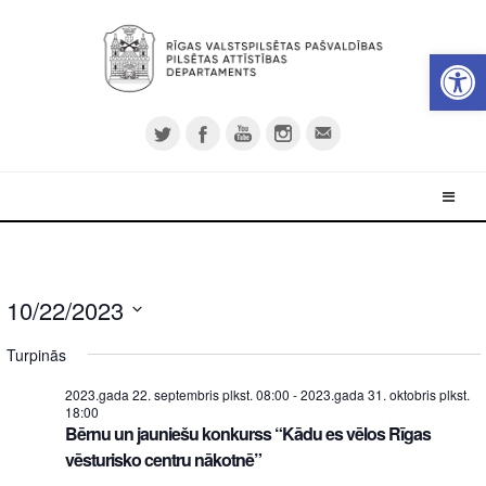
Open 
10/22/2023
Select
Turpinās
date.
2023.gada 22. septembris plkst. 08:00
-
2023.gada 31. oktobris plkst.
18:00
Bērnu un jauniešu konkurss “Kādu es vēlos Rīgas
vēsturisko centru nākotnē”