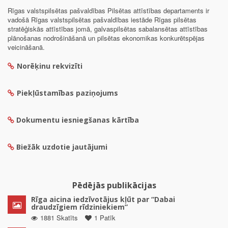
Rīgas valstspilsētas pašvaldības Pilsētas attīstības departaments ir
vadošā Rīgas valstspilsētas pašvaldības iestāde Rīgas pilsētas
stratēģiskās attīstības jomā, galvaspilsētas sabalansētas attīstības
plānošanas nodrošināšanā un pilsētas ekonomikas konkurētspējas
veicināšanā.
Norēķinu rekvizīti
Piekļūstamības paziņojums
Dokumentu iesniegšanas kārtība
Biežāk uzdotie jautājumi
Pēdējās publikācijas
Rīga aicina iedzīvotājus kļūt par “Dabai
draudzīgiem rīdziniekiem”
1881 Skatīts
1 Patīk