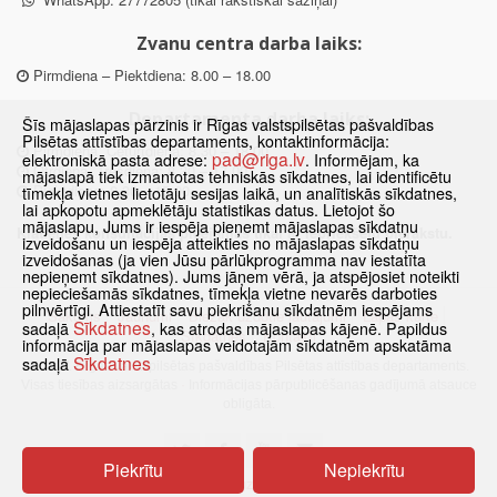
Zvanu centra darba laiks:
Pirmdiena – Piektdiena: 8.00 – 18.00
Departamenta darba laiks:
Šīs mājaslapas pārzinis ir Rīgas valstspilsētas pašvaldības
Pilsētas attīstības departaments, kontaktinformācija:
Pirmdiena, Ceturtdiena: 8.30 – 18.00
pad@riga.lv
elektroniskā pasta adrese:
. Informējam, ka
Otrdiena, Trešdiena: 8.30 – 17.00
mājaslapā tiek izmantotas tehniskās sīkdatnes, lai identificētu
Piektdiena: 8.30 – 15.00
tīmekļa vietnes lietotāju sesijas laikā, un analītiskās sīkdatnes,
lai apkopotu apmeklētāju statistikas datus. Lietojot šo
mājaslapu, Jums ir iespēja pieņemt mājaslapas sīkdatņu
Klātienes konsultācijas pieejamas tikai ar iepriekšēju pierakstu.
izveidošanu un iespēja atteikties no mājaslapas sīkdatņu
izveidošanas (ja vien Jūsu pārlūkprogramma nav iestatīta
nepieņemt sīkdatnes). Jums jāņem vērā, ja atspējosiet noteikti
nepieciešamās sīkdatnes, tīmekļa vietne nevarēs darboties
pilnvērtīgi. Attiestatīt savu piekrišanu sīkdatnēm iespējams
Sākums
Jaunumi
Biežāk uzdotie jautājumi
Lapas karte
Sīkdatnes
sadaļā
, kas atrodas mājaslapas kājenē. Papildus
Sīkdatnes
Kontakti
informācija par mājaslapas veidotajām sīkdatnēm apskatāma
Sīkdatnes
sadaļā
© 2021 Rīgas valstspilsētas pašvaldības Pilsētas attīstības departaments.
Visas tiesības aizsargātas
·
Informācijas pārpublicēšanas gadījumā atsauce
obligāta.
Piekrītu
Nepiekrītu
Pārslēgties uz www versiju