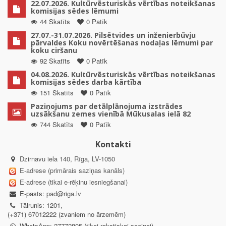
22.07.2026. Kultūrvēsturiskās vērtības noteikšanas
komisijas sēdes lēmumi
44 Skatīts
0 Patīk
27.07.-31.07.2026. Pilsētvides un inženierbūvju
pārvaldes Koku novērtēšanas nodaļas lēmumi par
koku ciršanu
92 Skatīts
0 Patīk
04.08.2026. Kultūrvēsturiskās vērtības noteikšanas
komisijas sēdes darba kārtība
151 Skatīts
0 Patīk
Paziņojums par detālplānojuma izstrādes
uzsākšanu zemes vienībā Mūkusalas ielā 82
744 Skatīts
0 Patīk
Kontakti
Dzirnavu iela 140, Rīga, LV-1050
E-adrese (primārais saziņas kanāls)
E-adrese (tikai e-rēķinu iesniegšanai)
E-pasts:
pad@riga.lv
Tālrunis: 1201,
(+371) 67012222 (zvaniem no ārzemēm)
WhatsApp: 27772805 (tikai rakstiskai saziņai)