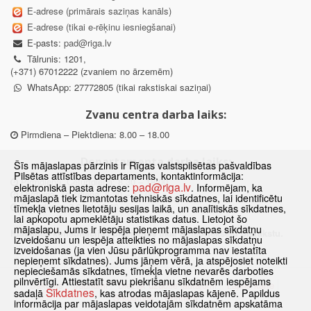
E-adrese (primārais saziņas kanāls)
E-adrese (tikai e-rēķinu iesniegšanai)
E-pasts:
pad@riga.lv
Tālrunis: 1201,
(+371) 67012222 (zvaniem no ārzemēm)
WhatsApp: 27772805 (tikai rakstiskai saziņai)
Zvanu centra darba laiks:
Pirmdiena – Piektdiena: 8.00 – 18.00
Departamenta darba laiks:
Šīs mājaslapas pārzinis ir Rīgas valstspilsētas pašvaldības
Pilsētas attīstības departaments, kontaktinformācija:
Pirmdiena, Ceturtdiena: 8.30 – 18.00
pad@riga.lv
elektroniskā pasta adrese:
. Informējam, ka
Otrdiena, Trešdiena: 8.30 – 17.00
mājaslapā tiek izmantotas tehniskās sīkdatnes, lai identificētu
Piektdiena: 8.30 – 15.00
tīmekļa vietnes lietotāju sesijas laikā, un analītiskās sīkdatnes,
lai apkopotu apmeklētāju statistikas datus. Lietojot šo
mājaslapu, Jums ir iespēja pieņemt mājaslapas sīkdatņu
Klātienes konsultācijas pieejamas tikai ar iepriekšēju pierakstu.
izveidošanu un iespēja atteikties no mājaslapas sīkdatņu
izveidošanas (ja vien Jūsu pārlūkprogramma nav iestatīta
nepieņemt sīkdatnes). Jums jāņem vērā, ja atspējosiet noteikti
nepieciešamās sīkdatnes, tīmekļa vietne nevarēs darboties
pilnvērtīgi. Attiestatīt savu piekrišanu sīkdatnēm iespējams
Sākums
Jaunumi
Biežāk uzdotie jautājumi
Lapas karte
Sīkdatnes
sadaļā
, kas atrodas mājaslapas kājenē. Papildus
Sīkdatnes
Kontakti
informācija par mājaslapas veidotajām sīkdatnēm apskatāma