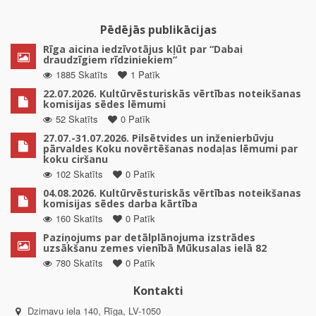
Pēdējās publikācijas
Rīga aicina iedzīvotājus kļūt par “Dabai
draudzīgiem rīdziniekiem”
1885 Skatīts
1 Patīk
22.07.2026. Kultūrvēsturiskās vērtības noteikšanas
komisijas sēdes lēmumi
52 Skatīts
0 Patīk
27.07.-31.07.2026. Pilsētvides un inženierbūvju
pārvaldes Koku novērtēšanas nodaļas lēmumi par
koku ciršanu
102 Skatīts
0 Patīk
04.08.2026. Kultūrvēsturiskās vērtības noteikšanas
komisijas sēdes darba kārtība
160 Skatīts
0 Patīk
Paziņojums par detālplānojuma izstrādes
uzsākšanu zemes vienībā Mūkusalas ielā 82
780 Skatīts
0 Patīk
Kontakti
Dzirnavu iela 140, Rīga, LV-1050