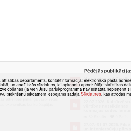
Pēdējās publikācija
Rīga aicina iedzīvotāju
s attīstības departaments, kontaktinformācija: elektroniskā pasta adres
par “Dabai draudzīgie
as laikā, un analītiskās sīkdatnes, lai apkopotu apmeklētāju statistikas 
rīdziniekiem”
 izveidošanas (ja vien Jūsu pārlūkprogramma nav iestatīta nepieņemt sī
Sīkdatnes
t savu piekrišanu sīkdatnēm iespējams sadaļā
, kas atrodas m
taments ir vadošā Rīgas
1885 Skatīts
1 Patī
kās attīstības jomā, galvaspilsētas
22.07.2026. Kultūrvēst
ētas ekonomikas konkurētspējas
vērtības noteikšanas
komisijas sēdes lēmu
52 Skatīts
0 Patīk
27.07.-31.07.2026. Pils
un inženierbūvju pārv