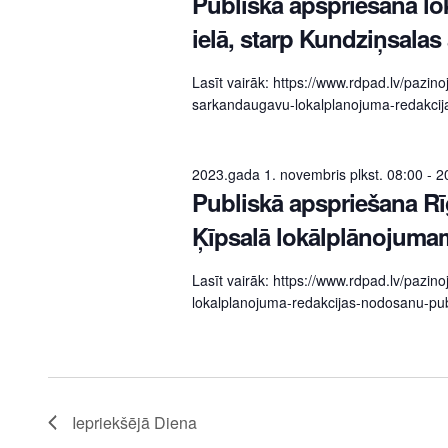
Publiskā apspriešana lo
ielā, starp Kundziņsala
Lasīt vairāk: https://www.rdpad.lv/pazino
sarkandaugavu-lokalplanojuma-redakcija
2023.gada 1. novembris plkst. 08:00
-
2
Publiskā apspriešana Rī
Ķīpsalā lokālplānojuma
Lasīt vairāk: https://www.rdpad.lv/pazin
lokalplanojuma-redakcijas-nodosanu-publ
Iepriekšējā Diena