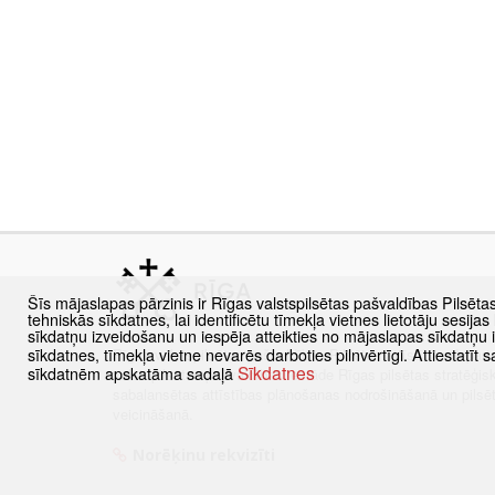
Šīs mājaslapas pārzinis ir Rīgas valstspilsētas pašvaldības Pilsēta
tehniskās sīkdatnes, lai identificētu tīmekļa vietnes lietotāju sesij
sīkdatņu izveidošanu un iespēja atteikties no mājaslapas sīkdatņu
sīkdatnes, tīmekļa vietne nevarēs darboties pilnvērtīgi. Attiestatī
Rīgas valstspilsētas pašvaldības Pilsētas attīstības depar
Sīkdatnes
sīkdatnēm apskatāma sadaļā
valstspilsētas pašvaldības iestāde Rīgas pilsētas stratēģis
sabalansētas attīstības plānošanas nodrošināšanā un pils
veicināšanā.
Norēķinu rekvizīti