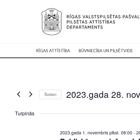
RĪGAS ATTĪSTĪBA
BŪVNIECĪBA UN PILSĒTVIDE
2023.gada 28. no
Šodien
Select
date.
Turpinās
2023.gada 1. novembris plkst. 08:00
-
2