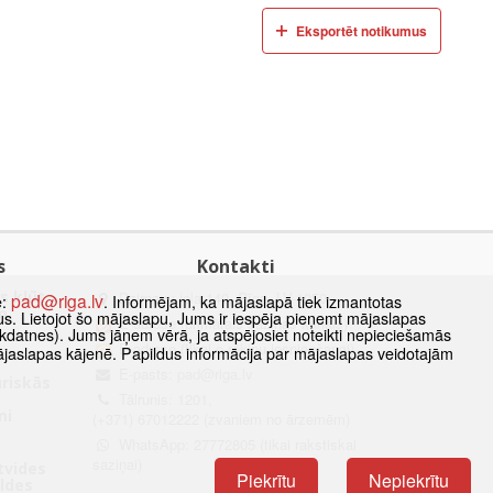
Eksportēt notikumus
s
Kontakti
s kļūt
Dzirnavu iela 140, Rīga, LV-1050
pad@riga.lv
e:
. Informējam, ka mājaslapā tiek izmantotas
m
datus. Lietojot šo mājaslapu, Jums ir iespēja pieņemt mājaslapas
E-adrese (primārais saziņas kanāls)
kdatnes). Jums jāņem vērā, ja atspējosiet noteikti nepieciešamās
E-adrese (tikai e-rēķinu iesniegšanai)
ājaslapas kājenē. Papildus informācija par mājaslapas veidotajām
k
E-pasts:
pad@riga.lv
uriskās
Tālrunis: 1201,
mi
(+371) 67012222 (zvaniem no ārzemēm)
WhatsApp: 27772805 (tikai rakstiskai
saziņai)
ētvides
Piekrītu
Nepiekrītu
aldes