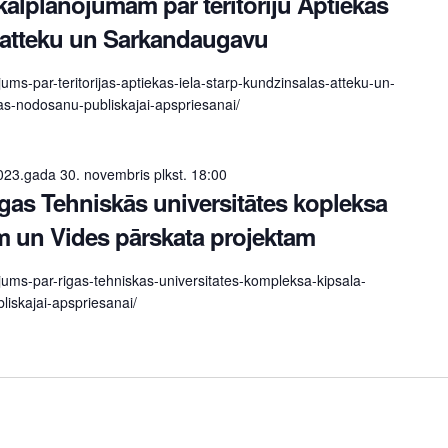
kālplānojumam par teritoriju Aptiekas
s atteku un Sarkandaugavu
jums-par-teritorijas-aptiekas-iela-starp-kundzinsalas-atteku-un-
s-nodosanu-publiskajai-apspriesanai/
023.gada 30. novembris plkst. 18:00
gas Tehniskās universitātes kopleksa
m un Vides pārskata projektam
ojums-par-rigas-tehniskas-universitates-kompleksa-kipsala-
iskajai-apspriesanai/