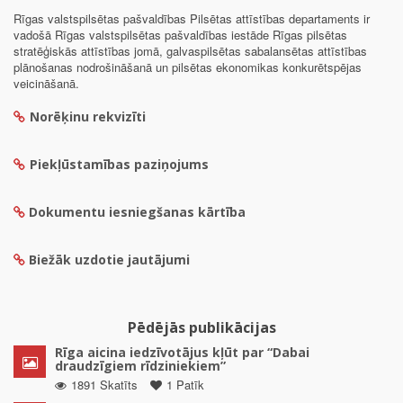
Rīgas valstspilsētas pašvaldības Pilsētas attīstības departaments ir
vadošā Rīgas valstspilsētas pašvaldības iestāde Rīgas pilsētas
stratēģiskās attīstības jomā, galvaspilsētas sabalansētas attīstības
plānošanas nodrošināšanā un pilsētas ekonomikas konkurētspējas
veicināšanā.
Norēķinu rekvizīti
Piekļūstamības paziņojums
Dokumentu iesniegšanas kārtība
Biežāk uzdotie jautājumi
Pēdējās publikācijas
Rīga aicina iedzīvotājus kļūt par “Dabai
draudzīgiem rīdziniekiem”
1891 Skatīts
1 Patīk