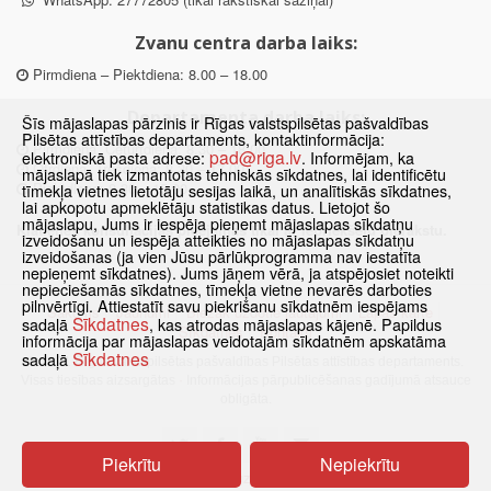
Zvanu centra darba laiks:
Pirmdiena – Piektdiena: 8.00 – 18.00
Departamenta darba laiks:
Šīs mājaslapas pārzinis ir Rīgas valstspilsētas pašvaldības
Pilsētas attīstības departaments, kontaktinformācija:
Pirmdiena, Ceturtdiena: 8.30 – 18.00
pad@riga.lv
elektroniskā pasta adrese:
. Informējam, ka
Otrdiena, Trešdiena: 8.30 – 17.00
mājaslapā tiek izmantotas tehniskās sīkdatnes, lai identificētu
Piektdiena: 8.30 – 15.00
tīmekļa vietnes lietotāju sesijas laikā, un analītiskās sīkdatnes,
lai apkopotu apmeklētāju statistikas datus. Lietojot šo
mājaslapu, Jums ir iespēja pieņemt mājaslapas sīkdatņu
Klātienes konsultācijas pieejamas tikai ar iepriekšēju pierakstu.
izveidošanu un iespēja atteikties no mājaslapas sīkdatņu
izveidošanas (ja vien Jūsu pārlūkprogramma nav iestatīta
nepieņemt sīkdatnes). Jums jāņem vērā, ja atspējosiet noteikti
nepieciešamās sīkdatnes, tīmekļa vietne nevarēs darboties
pilnvērtīgi. Attiestatīt savu piekrišanu sīkdatnēm iespējams
Sākums
Jaunumi
Biežāk uzdotie jautājumi
Lapas karte
Sīkdatnes
sadaļā
, kas atrodas mājaslapas kājenē. Papildus
Sīkdatnes
Kontakti
informācija par mājaslapas veidotajām sīkdatnēm apskatāma
Sīkdatnes
sadaļā
© 2021 Rīgas valstspilsētas pašvaldības Pilsētas attīstības departaments.
Visas tiesības aizsargātas
·
Informācijas pārpublicēšanas gadījumā atsauce
obligāta.
Piekrītu
Nepiekrītu
Pārslēgties uz www versiju