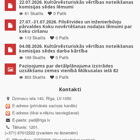
22.07.2026. Kultūrvēsturiskās vērtības noteikšanas
komisijas sēdes lēmumi
61 Skatīts
0 Patīk
27.07.-31.07.2026. Pilsētvides un inženierbūvju
pārvaldes Koku novērtēšanas nodaļas lēmumi par
koku ciršanu
113 Skatīts
0 Patīk
04.08.2026. Kultūrvēsturiskās vērtības noteikšanas
komisijas sēdes darba kārtība
169 Skatīts
0 Patīk
Paziņojums par detālplānojuma izstrādes
uzsākšanu zemes vienībā Mūkusalas ielā 82
803 Skatīts
0 Patīk
Kontakti
Dzirnavu iela 140, Rīga, LV-1050
E-adrese (primārais saziņas kanāls)
E-adrese (tikai e-rēķinu iesniegšanai)
E-pasts:
pad@riga.lv
Tālrunis: 1201,
(+371) 67012222 (zvaniem no ārzemēm)
WhatsApp: 27772805 (tikai rakstiskai saziņai)