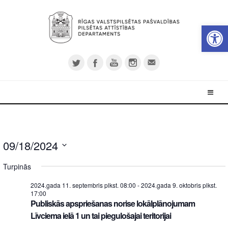
Open 
09/18/2024
Select
Turpinās
date.
2024.gada 11. septembris plkst. 08:00
-
2024.gada 9. oktobris plkst.
17:00
Publiskās apspriešanas norise lokālplānojumam
Līvciema ielā 1 un tai piegulošajai teritorijai