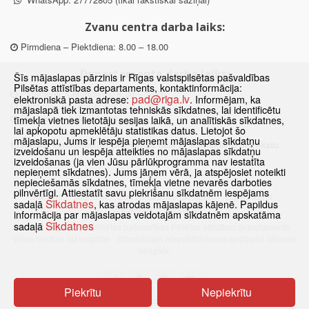
Zvanu centra darba laiks:
Pirmdiena – Piektdiena: 8.00 – 18.00
Departamenta darba laiks:
Šīs mājaslapas pārzinis ir Rīgas valstspilsētas pašvaldības
Pilsētas attīstības departaments, kontaktinformācija:
Pirmdiena, Ceturtdiena: 8.30 – 18.00
pad@riga.lv
elektroniskā pasta adrese:
. Informējam, ka
Otrdiena, Trešdiena: 8.30 – 17.00
mājaslapā tiek izmantotas tehniskās sīkdatnes, lai identificētu
Piektdiena: 8.30 – 15.00
tīmekļa vietnes lietotāju sesijas laikā, un analītiskās sīkdatnes,
lai apkopotu apmeklētāju statistikas datus. Lietojot šo
mājaslapu, Jums ir iespēja pieņemt mājaslapas sīkdatņu
Klātienes konsultācijas pieejamas tikai ar iepriekšēju pierakstu.
izveidošanu un iespēja atteikties no mājaslapas sīkdatņu
izveidošanas (ja vien Jūsu pārlūkprogramma nav iestatīta
nepieņemt sīkdatnes). Jums jāņem vērā, ja atspējosiet noteikti
nepieciešamās sīkdatnes, tīmekļa vietne nevarēs darboties
pilnvērtīgi. Attiestatīt savu piekrišanu sīkdatnēm iespējams
Sākums
Jaunumi
Biežāk uzdotie jautājumi
Lapas karte
Sīkdatnes
sadaļā
, kas atrodas mājaslapas kājenē. Papildus
Sīkdatnes
Kontakti
informācija par mājaslapas veidotajām sīkdatnēm apskatāma
Sīkdatnes
sadaļā
© 2021 Rīgas valstspilsētas pašvaldības Pilsētas attīstības departaments.
Visas tiesības aizsargātas
·
Informācijas pārpublicēšanas gadījumā atsauce
obligāta.
Piekrītu
Nepiekrītu
Pārslēgties uz www versiju