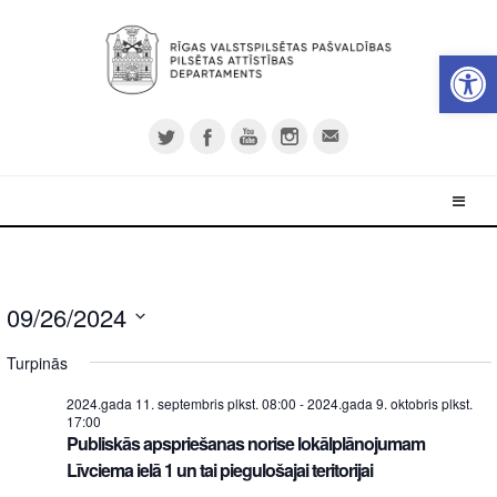
Open 
09/26/2024
Select
Turpinās
date.
2024.gada 11. septembris plkst. 08:00
-
2024.gada 9. oktobris plkst.
17:00
Publiskās apspriešanas norise lokālplānojumam
Līvciema ielā 1 un tai piegulošajai teritorijai