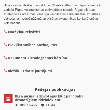
Rīgas valstspilsētas pašvaldības Pilsētas attīstības departaments ir
vadošā Rīgas valstspilsētas pašvaldības iestāde Rīgas pilsētas
stratēģiskās attīstības jomā, galvaspilsētas sabalansētas attīstības
plānošanas nodrošināšanā un pilsētas ekonomikas konkurētspējas
veicināšanā.
Norēķinu rekvizīti
Piekļūstamības paziņojums
Dokumentu iesniegšanas kārtība
Biežāk uzdotie jautājumi
Pēdējās publikācijas
Rīga aicina iedzīvotājus kļūt par “Dabai
draudzīgiem rīdziniekiem”
1888 Skatīts
1 Patīk