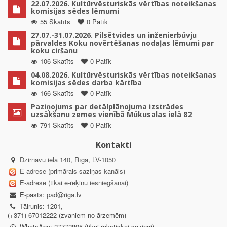
22.07.2026. Kultūrvēsturiskās vērtības noteikšanas
komisijas sēdes lēmumi
55 Skatīts
0 Patīk
27.07.-31.07.2026. Pilsētvides un inženierbūvju
pārvaldes Koku novērtēšanas nodaļas lēmumi par
koku ciršanu
106 Skatīts
0 Patīk
04.08.2026. Kultūrvēsturiskās vērtības noteikšanas
komisijas sēdes darba kārtība
166 Skatīts
0 Patīk
Paziņojums par detālplānojuma izstrādes
uzsākšanu zemes vienībā Mūkusalas ielā 82
791 Skatīts
0 Patīk
Kontakti
Dzirnavu iela 140, Rīga, LV-1050
E-adrese (primārais saziņas kanāls)
E-adrese (tikai e-rēķinu iesniegšanai)
E-pasts:
pad@riga.lv
Tālrunis: 1201,
(+371) 67012222 (zvaniem no ārzemēm)
WhatsApp: 27772805 (tikai rakstiskai saziņai)