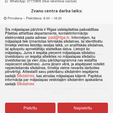
WhatsApp: 27772805 (tikai rakstiskai saziņai)
Zvanu centra darba laiks:
Pirmdiena – Piektdiena: 8.00 – 18.00
Departamenta darba laiks:
Šīs mājaslapas pārzinis ir Rīgas valstspilsētas pašvaldības
Pilsētas attīstības departaments, kontaktinformācija:
Pirmdiena, Ceturtdiena: 8.30 – 18.00
pad@riga.lv
elektroniskā pasta adrese:
. Informējam, ka
Otrdiena, Trešdiena: 8.30 – 17.00
mājaslapā tiek izmantotas tehniskās sīkdatnes, lai identificētu
Piektdiena: 8.30 – 15.00
tīmekļa vietnes lietotāju sesijas laikā, un analītiskās sīkdatnes,
lai apkopotu apmeklētāju statistikas datus. Lietojot šo
mājaslapu, Jums ir iespēja pieņemt mājaslapas sīkdatņu
Klātienes konsultācijas pieejamas tikai ar iepriekšēju pierakstu.
izveidošanu un iespēja atteikties no mājaslapas sīkdatņu
izveidošanas (ja vien Jūsu pārlūkprogramma nav iestatīta
nepieņemt sīkdatnes). Jums jāņem vērā, ja atspējosiet noteikti
nepieciešamās sīkdatnes, tīmekļa vietne nevarēs darboties
pilnvērtīgi. Attiestatīt savu piekrišanu sīkdatnēm iespējams
Sākums
Jaunumi
Biežāk uzdotie jautājumi
Lapas karte
Sīkdatnes
sadaļā
, kas atrodas mājaslapas kājenē. Papildus
Sīkdatnes
Kontakti
informācija par mājaslapas veidotajām sīkdatnēm apskatāma
Sīkdatnes
sadaļā
© 2021 Rīgas valstspilsētas pašvaldības Pilsētas attīstības departaments.
Visas tiesības aizsargātas
·
Informācijas pārpublicēšanas gadījumā atsauce
obligāta.
Piekrītu
Nepiekrītu
Pārslēgties uz www versiju