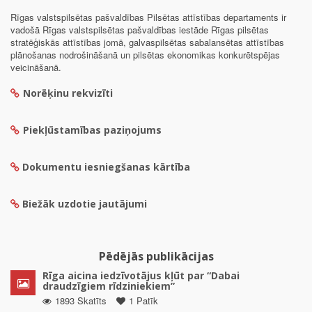
Rīgas valstspilsētas pašvaldības Pilsētas attīstības departaments ir
vadošā Rīgas valstspilsētas pašvaldības iestāde Rīgas pilsētas
stratēģiskās attīstības jomā, galvaspilsētas sabalansētas attīstības
plānošanas nodrošināšanā un pilsētas ekonomikas konkurētspējas
veicināšanā.
Norēķinu rekvizīti
Piekļūstamības paziņojums
Dokumentu iesniegšanas kārtība
Biežāk uzdotie jautājumi
Pēdējās publikācijas
Rīga aicina iedzīvotājus kļūt par “Dabai
draudzīgiem rīdziniekiem”
1893 Skatīts
1 Patīk