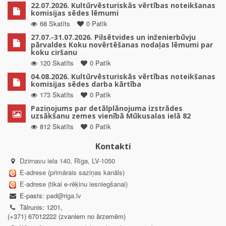
22.07.2026. Kultūrvēsturiskās vērtības noteikšanas
komisijas sēdes lēmumi
68 Skatīts
0 Patīk
27.07.-31.07.2026. Pilsētvides un inženierbūvju
pārvaldes Koku novērtēšanas nodaļas lēmumi par
koku ciršanu
120 Skatīts
0 Patīk
04.08.2026. Kultūrvēsturiskās vērtības noteikšanas
komisijas sēdes darba kārtība
173 Skatīts
0 Patīk
Paziņojums par detālplānojuma izstrādes
uzsākšanu zemes vienībā Mūkusalas ielā 82
812 Skatīts
0 Patīk
Kontakti
Dzirnavu iela 140, Rīga, LV-1050
E-adrese (primārais saziņas kanāls)
E-adrese (tikai e-rēķinu iesniegšanai)
E-pasts:
pad@riga.lv
Tālrunis: 1201,
(+371) 67012222 (zvaniem no ārzemēm)