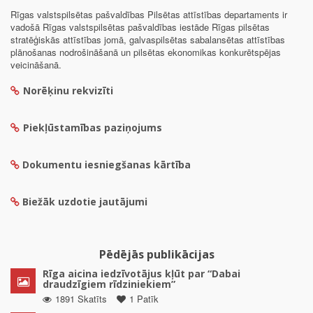
Rīgas valstspilsētas pašvaldības Pilsētas attīstības departaments ir
vadošā Rīgas valstspilsētas pašvaldības iestāde Rīgas pilsētas
stratēģiskās attīstības jomā, galvaspilsētas sabalansētas attīstības
plānošanas nodrošināšanā un pilsētas ekonomikas konkurētspējas
veicināšanā.
Norēķinu rekvizīti
Piekļūstamības paziņojums
Dokumentu iesniegšanas kārtība
Biežāk uzdotie jautājumi
Pēdējās publikācijas
Rīga aicina iedzīvotājus kļūt par “Dabai
draudzīgiem rīdziniekiem”
1891 Skatīts
1 Patīk