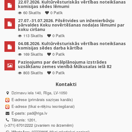
22.07.2026. Kultūrvēsturiskās vērtības noteikšanas
komisijas sēdes lēmumi
60 Skatīts
0 Patīk
27.07.-31.07.2026. Pilsētvides un inženierbūvju
pārvaldes Koku novērtēšanas nodaļas lēmumi par
koku ciršanu
113 Skatīts
0 Patīk
04.08.2026. Kultūrvēsturiskās vērtības noteikšanas
komisijas sēdes darba kārtība
169 Skatīts
0 Patīk
Paziņojums par detālplānojuma izstrādes
uzsākšanu zemes vienībā Mūkusalas ielā 82
803 Skatīts
0 Patīk
Kontakti
Dzirnavu iela 140, Rīga, LV-1050
E-adrese (primārais saziņas kanāls)
E-adrese (tikai e-rēķinu iesniegšanai)
E-pasts:
pad@riga.lv
Tālrunis: 1201,
(+371) 67012222 (zvaniem no ārzemēm)
WhatsApp: 27772805 (tikai rakstiskai saziņai)