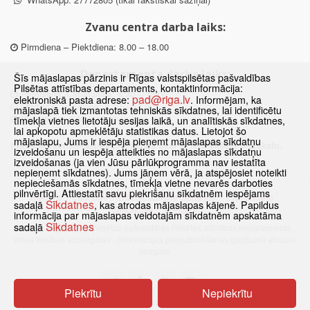
Zvanu centra darba laiks:
Pirmdiena – Piektdiena: 8.00 – 18.00
Departamenta darba laiks:
Šīs mājaslapas pārzinis ir Rīgas valstspilsētas pašvaldības
Pilsētas attīstības departaments, kontaktinformācija:
Pirmdiena, Ceturtdiena: 8.30 – 18.00
pad@riga.lv
elektroniskā pasta adrese:
. Informējam, ka
Otrdiena, Trešdiena: 8.30 – 17.00
mājaslapā tiek izmantotas tehniskās sīkdatnes, lai identificētu
Piektdiena: 8.30 – 15.00
tīmekļa vietnes lietotāju sesijas laikā, un analītiskās sīkdatnes,
lai apkopotu apmeklētāju statistikas datus. Lietojot šo
mājaslapu, Jums ir iespēja pieņemt mājaslapas sīkdatņu
Klātienes konsultācijas pieejamas tikai ar iepriekšēju pierakstu.
izveidošanu un iespēja atteikties no mājaslapas sīkdatņu
izveidošanas (ja vien Jūsu pārlūkprogramma nav iestatīta
nepieņemt sīkdatnes). Jums jāņem vērā, ja atspējosiet noteikti
nepieciešamās sīkdatnes, tīmekļa vietne nevarēs darboties
pilnvērtīgi. Attiestatīt savu piekrišanu sīkdatnēm iespējams
Sākums
Jaunumi
Biežāk uzdotie jautājumi
Lapas karte
Sīkdatnes
sadaļā
, kas atrodas mājaslapas kājenē. Papildus
Sīkdatnes
Kontakti
informācija par mājaslapas veidotajām sīkdatnēm apskatāma
Sīkdatnes
sadaļā
© 2021 Rīgas valstspilsētas pašvaldības Pilsētas attīstības departaments.
Visas tiesības aizsargātas
·
Informācijas pārpublicēšanas gadījumā atsauce
obligāta.
Piekrītu
Nepiekrītu
Pārslēgties uz www versiju