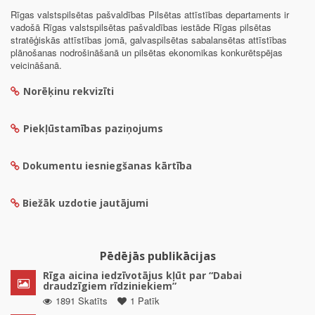
Rīgas valstspilsētas pašvaldības Pilsētas attīstības departaments ir
vadošā Rīgas valstspilsētas pašvaldības iestāde Rīgas pilsētas
stratēģiskās attīstības jomā, galvaspilsētas sabalansētas attīstības
plānošanas nodrošināšanā un pilsētas ekonomikas konkurētspējas
veicināšanā.
Norēķinu rekvizīti
Piekļūstamības paziņojums
Dokumentu iesniegšanas kārtība
Biežāk uzdotie jautājumi
Pēdējās publikācijas
Rīga aicina iedzīvotājus kļūt par “Dabai
draudzīgiem rīdziniekiem”
1891 Skatīts
1 Patīk