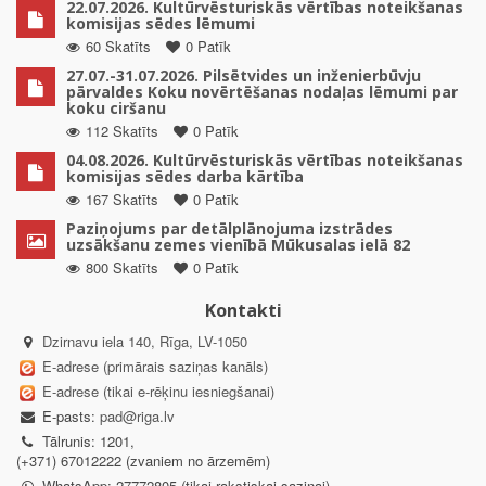
22.07.2026. Kultūrvēsturiskās vērtības noteikšanas
komisijas sēdes lēmumi
60 Skatīts
0 Patīk
27.07.-31.07.2026. Pilsētvides un inženierbūvju
pārvaldes Koku novērtēšanas nodaļas lēmumi par
koku ciršanu
112 Skatīts
0 Patīk
04.08.2026. Kultūrvēsturiskās vērtības noteikšanas
komisijas sēdes darba kārtība
167 Skatīts
0 Patīk
Paziņojums par detālplānojuma izstrādes
uzsākšanu zemes vienībā Mūkusalas ielā 82
800 Skatīts
0 Patīk
Kontakti
Dzirnavu iela 140, Rīga, LV-1050
E-adrese (primārais saziņas kanāls)
E-adrese (tikai e-rēķinu iesniegšanai)
E-pasts:
pad@riga.lv
Tālrunis: 1201,
(+371) 67012222 (zvaniem no ārzemēm)
WhatsApp: 27772805 (tikai rakstiskai saziņai)