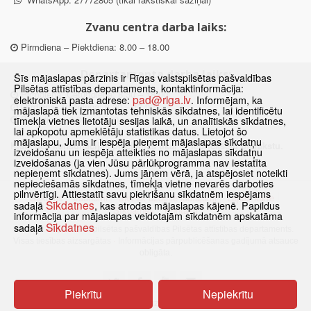
Zvanu centra darba laiks:
Pirmdiena – Piektdiena: 8.00 – 18.00
Departamenta darba laiks:
Šīs mājaslapas pārzinis ir Rīgas valstspilsētas pašvaldības
Pilsētas attīstības departaments, kontaktinformācija:
Pirmdiena, Ceturtdiena: 8.30 – 18.00
pad@riga.lv
elektroniskā pasta adrese:
. Informējam, ka
Otrdiena, Trešdiena: 8.30 – 17.00
mājaslapā tiek izmantotas tehniskās sīkdatnes, lai identificētu
Piektdiena: 8.30 – 15.00
tīmekļa vietnes lietotāju sesijas laikā, un analītiskās sīkdatnes,
lai apkopotu apmeklētāju statistikas datus. Lietojot šo
mājaslapu, Jums ir iespēja pieņemt mājaslapas sīkdatņu
Klātienes konsultācijas pieejamas tikai ar iepriekšēju pierakstu.
izveidošanu un iespēja atteikties no mājaslapas sīkdatņu
izveidošanas (ja vien Jūsu pārlūkprogramma nav iestatīta
nepieņemt sīkdatnes). Jums jāņem vērā, ja atspējosiet noteikti
nepieciešamās sīkdatnes, tīmekļa vietne nevarēs darboties
pilnvērtīgi. Attiestatīt savu piekrišanu sīkdatnēm iespējams
Sākums
Jaunumi
Biežāk uzdotie jautājumi
Lapas karte
Sīkdatnes
sadaļā
, kas atrodas mājaslapas kājenē. Papildus
Sīkdatnes
Kontakti
informācija par mājaslapas veidotajām sīkdatnēm apskatāma
Sīkdatnes
sadaļā
© 2021 Rīgas valstspilsētas pašvaldības Pilsētas attīstības departaments.
Visas tiesības aizsargātas
·
Informācijas pārpublicēšanas gadījumā atsauce
obligāta.
Piekrītu
Nepiekrītu
Pārslēgties uz www versiju