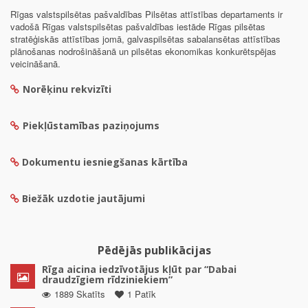
Rīgas valstspilsētas pašvaldības Pilsētas attīstības departaments ir
vadošā Rīgas valstspilsētas pašvaldības iestāde Rīgas pilsētas
stratēģiskās attīstības jomā, galvaspilsētas sabalansētas attīstības
plānošanas nodrošināšanā un pilsētas ekonomikas konkurētspējas
veicināšanā.
Norēķinu rekvizīti
Piekļūstamības paziņojums
Dokumentu iesniegšanas kārtība
Biežāk uzdotie jautājumi
Pēdējās publikācijas
Rīga aicina iedzīvotājus kļūt par “Dabai
draudzīgiem rīdziniekiem”
1889 Skatīts
1 Patīk