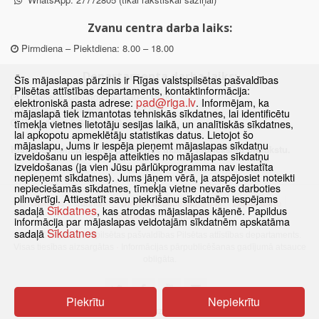
Zvanu centra darba laiks:
Pirmdiena – Piektdiena: 8.00 – 18.00
Departamenta darba laiks:
Šīs mājaslapas pārzinis ir Rīgas valstspilsētas pašvaldības
Pilsētas attīstības departaments, kontaktinformācija:
Pirmdiena, Ceturtdiena: 8.30 – 18.00
pad@riga.lv
elektroniskā pasta adrese:
. Informējam, ka
Otrdiena, Trešdiena: 8.30 – 17.00
mājaslapā tiek izmantotas tehniskās sīkdatnes, lai identificētu
Piektdiena: 8.30 – 15.00
tīmekļa vietnes lietotāju sesijas laikā, un analītiskās sīkdatnes,
lai apkopotu apmeklētāju statistikas datus. Lietojot šo
mājaslapu, Jums ir iespēja pieņemt mājaslapas sīkdatņu
Klātienes konsultācijas pieejamas tikai ar iepriekšēju pierakstu.
izveidošanu un iespēja atteikties no mājaslapas sīkdatņu
izveidošanas (ja vien Jūsu pārlūkprogramma nav iestatīta
nepieņemt sīkdatnes). Jums jāņem vērā, ja atspējosiet noteikti
nepieciešamās sīkdatnes, tīmekļa vietne nevarēs darboties
pilnvērtīgi. Attiestatīt savu piekrišanu sīkdatnēm iespējams
Sākums
Jaunumi
Biežāk uzdotie jautājumi
Lapas karte
Sīkdatnes
sadaļā
, kas atrodas mājaslapas kājenē. Papildus
Sīkdatnes
Kontakti
informācija par mājaslapas veidotajām sīkdatnēm apskatāma
Sīkdatnes
sadaļā
© 2021 Rīgas valstspilsētas pašvaldības Pilsētas attīstības departaments.
Visas tiesības aizsargātas
·
Informācijas pārpublicēšanas gadījumā atsauce
obligāta.
Piekrītu
Nepiekrītu
Pārslēgties uz www versiju