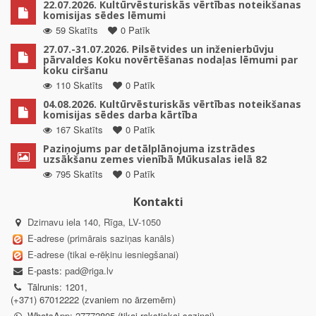
22.07.2026. Kultūrvēsturiskās vērtības noteikšanas
komisijas sēdes lēmumi
59 Skatīts
0 Patīk
27.07.-31.07.2026. Pilsētvides un inženierbūvju
pārvaldes Koku novērtēšanas nodaļas lēmumi par
koku ciršanu
110 Skatīts
0 Patīk
04.08.2026. Kultūrvēsturiskās vērtības noteikšanas
komisijas sēdes darba kārtība
167 Skatīts
0 Patīk
Paziņojums par detālplānojuma izstrādes
uzsākšanu zemes vienībā Mūkusalas ielā 82
795 Skatīts
0 Patīk
Kontakti
Dzirnavu iela 140, Rīga, LV-1050
E-adrese (primārais saziņas kanāls)
E-adrese (tikai e-rēķinu iesniegšanai)
E-pasts:
pad@riga.lv
Tālrunis: 1201,
(+371) 67012222 (zvaniem no ārzemēm)
WhatsApp: 27772805 (tikai rakstiskai saziņai)