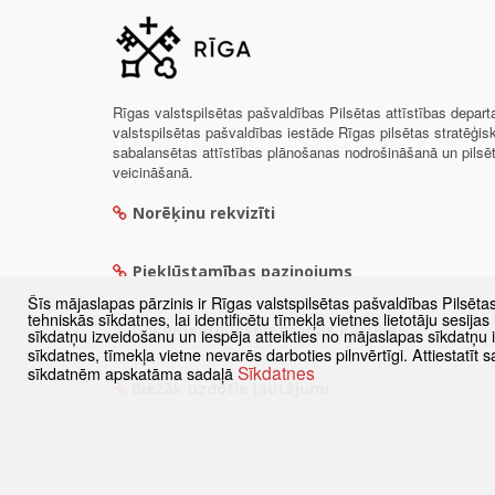
Rīgas valstspilsētas pašvaldības Pilsētas attīstības depar
valstspilsētas pašvaldības iestāde Rīgas pilsētas stratēģis
sabalansētas attīstības plānošanas nodrošināšanā un pils
veicināšanā.
Norēķinu rekvizīti
Piekļūstamības paziņojums
Šīs mājaslapas pārzinis ir Rīgas valstspilsētas pašvaldības Pilsēta
tehniskās sīkdatnes, lai identificētu tīmekļa vietnes lietotāju sesij
Dokumentu iesniegšanas kārtība
sīkdatņu izveidošanu un iespēja atteikties no mājaslapas sīkdatņu
sīkdatnes, tīmekļa vietne nevarēs darboties pilnvērtīgi. Attiestatī
Sīkdatnes
sīkdatnēm apskatāma sadaļā
Biežāk uzdotie jautājumi