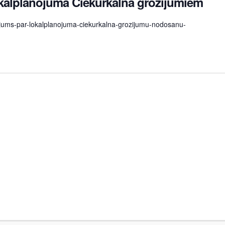
okālplānojuma Čiekurkalnā grozījumiem
nojums-par-lokalplanojuma-ciekurkalna-grozijumu-nodosanu-