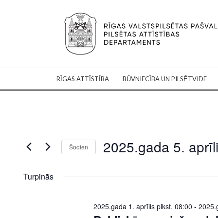
RĪGAS ATTĪSTĪBA
BŪVNIECĪBA UN PILSĒTVIDE
2025.gada 5. aprīl
Šodien
Select
date.
Turpinās
2025.gada 1. aprīlis plkst. 08:00
-
2025.g