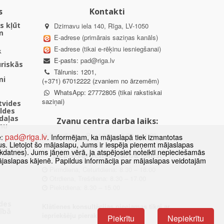
s
Kontakti
s kļūt
Dzirnavu iela 140, Rīga, LV-1050
m
E-adrese (primārais saziņas kanāls)
E-adrese (tikai e-rēķinu iesniegšanai)
k
E-pasts:
pad@riga.lv
uriskās
Tālrunis: 1201,
mi
(+371) 67012222 (zvaniem no ārzemēm)
WhatsApp: 27772805 (tikai rakstiskai
saziņai)
ētvides
aldes
daļas
Zvanu centra darba laiks:
nu
Pirmdiena – Piektdiena: 8.00 – 18.00
pad@riga.lv
e:
. Informējam, ka mājaslapā tiek izmantotas
datus. Lietojot šo mājaslapu, Jums ir iespēja pieņemt mājaslapas
uriskās
kdatnes). Jums jāņem vērā, ja atspējosiet noteikti nepieciešamās
Departamenta darba laiks:
ājaslapas kājenē. Papildus informācija par mājaslapas veidotajām
Pirmdiena, Ceturtdiena: 8.30 – 18.00
Otrdiena, Trešdiena: 8.30 – 17.00
Piektdiena: 8.30 – 15.00
des
Klātienes konsultācijas pieejamas tikai ar
ībā
iepriekšēju pierakstu.
Piekrītu
Nepiekrītu