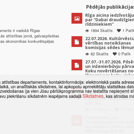
Pēdējās publikācija
Rīga aicina iedzīvotāju
par “Dabai draudzīgie
rīdziniekiem”
taments ir vadošā Rīgas
1894 Skatīts
1 Patī
kās attīstības jomā, galvaspilsētas
22.07.2026. Kultūrvēst
ētas ekonomikas konkurētspējas
vērtības noteikšanas
komisijas sēdes lēmu
82 Skatīts
0 Patīk
27.07.-31.07.2026. Pils
un inženierbūvju pārv
Koku novērtēšanas no
lēmumi par koku cirša
129 Skatīts
0 Patīk
s attīstības departaments, kontaktinformācija: elektroniskā pasta adres
as laikā, un analītiskās sīkdatnes, lai apkopotu apmeklētāju statistikas 
04.08.2026. Kultūrvēst
 izveidošanas (ja vien Jūsu pārlūkprogramma nav iestatīta nepieņemt sī
vērtības noteikšanas
Sīkdatnes
t savu piekrišanu sīkdatnēm iespējams sadaļā
, kas atrodas m
komisijas sēdes darba
kārtība
179 Skatīts
0 Patīk
Paziņojums par
detālplānojuma izstrā
uzsākšanu zemes vien
Mūkusalas ielā 82