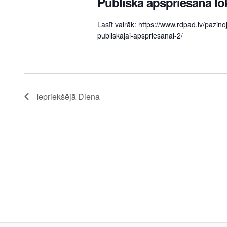
Publiskā apspriešana l
Lasīt vairāk: https://www.rdpad.lv/pazi
publiskajai-apspriesanai-2/
Iepriekšējā Diena