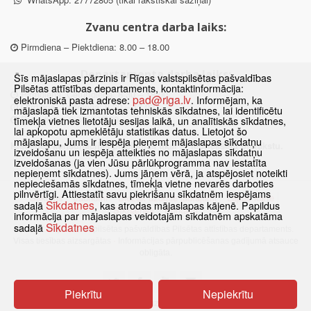
Zvanu centra darba laiks:
Pirmdiena – Piektdiena: 8.00 – 18.00
Departamenta darba laiks:
Šīs mājaslapas pārzinis ir Rīgas valstspilsētas pašvaldības
Pilsētas attīstības departaments, kontaktinformācija:
Pirmdiena, Ceturtdiena: 8.30 – 18.00
pad@riga.lv
elektroniskā pasta adrese:
. Informējam, ka
Otrdiena, Trešdiena: 8.30 – 17.00
mājaslapā tiek izmantotas tehniskās sīkdatnes, lai identificētu
Piektdiena: 8.30 – 15.00
tīmekļa vietnes lietotāju sesijas laikā, un analītiskās sīkdatnes,
lai apkopotu apmeklētāju statistikas datus. Lietojot šo
mājaslapu, Jums ir iespēja pieņemt mājaslapas sīkdatņu
Klātienes konsultācijas pieejamas tikai ar iepriekšēju pierakstu.
izveidošanu un iespēja atteikties no mājaslapas sīkdatņu
izveidošanas (ja vien Jūsu pārlūkprogramma nav iestatīta
nepieņemt sīkdatnes). Jums jāņem vērā, ja atspējosiet noteikti
nepieciešamās sīkdatnes, tīmekļa vietne nevarēs darboties
pilnvērtīgi. Attiestatīt savu piekrišanu sīkdatnēm iespējams
Sākums
Jaunumi
Biežāk uzdotie jautājumi
Lapas karte
Sīkdatnes
sadaļā
, kas atrodas mājaslapas kājenē. Papildus
Sīkdatnes
Kontakti
informācija par mājaslapas veidotajām sīkdatnēm apskatāma
Sīkdatnes
sadaļā
© 2021 Rīgas valstspilsētas pašvaldības Pilsētas attīstības departaments.
Visas tiesības aizsargātas
·
Informācijas pārpublicēšanas gadījumā atsauce
obligāta.
Piekrītu
Nepiekrītu
Pārslēgties uz www versiju