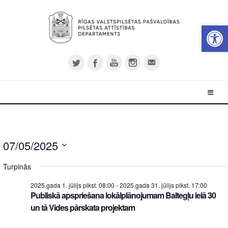
Open 
07/05/2025
Select
Turpinās
date.
2025.gada 1. jūlijs plkst. 08:00
-
2025.gada 31. jūlijs plkst. 17:00
Publiskā apspriešana lokālplānojumam Baltegļu ielā 30
un tā Vides pārskata projektam