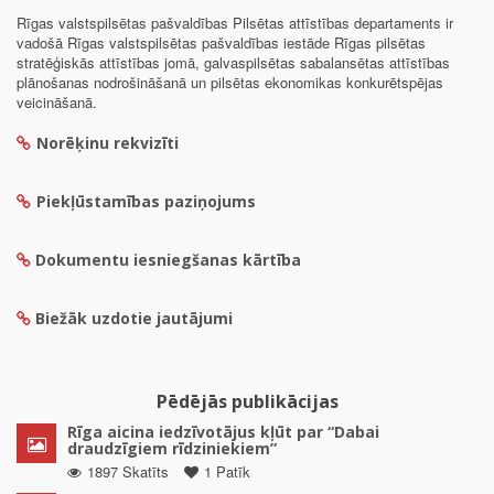
Rīgas valstspilsētas pašvaldības Pilsētas attīstības departaments ir
vadošā Rīgas valstspilsētas pašvaldības iestāde Rīgas pilsētas
stratēģiskās attīstības jomā, galvaspilsētas sabalansētas attīstības
plānošanas nodrošināšanā un pilsētas ekonomikas konkurētspējas
veicināšanā.
Norēķinu rekvizīti
Piekļūstamības paziņojums
Dokumentu iesniegšanas kārtība
Biežāk uzdotie jautājumi
Pēdējās publikācijas
Rīga aicina iedzīvotājus kļūt par “Dabai
draudzīgiem rīdziniekiem”
1897 Skatīts
1 Patīk