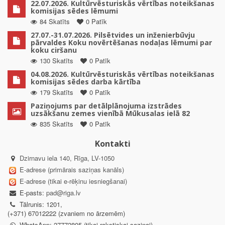
22.07.2026. Kultūrvēsturiskās vērtības noteikšanas
komisijas sēdes lēmumi
84 Skatīts
0 Patīk
27.07.-31.07.2026. Pilsētvides un inženierbūvju
pārvaldes Koku novērtēšanas nodaļas lēmumi par
koku ciršanu
130 Skatīts
0 Patīk
04.08.2026. Kultūrvēsturiskās vērtības noteikšanas
komisijas sēdes darba kārtība
179 Skatīts
0 Patīk
Paziņojums par detālplānojuma izstrādes
uzsākšanu zemes vienībā Mūkusalas ielā 82
835 Skatīts
0 Patīk
Kontakti
Dzirnavu iela 140, Rīga, LV-1050
E-adrese (primārais saziņas kanāls)
E-adrese (tikai e-rēķinu iesniegšanai)
E-pasts:
pad@riga.lv
Tālrunis: 1201,
(+371) 67012222 (zvaniem no ārzemēm)
WhatsApp: 27772805 (tikai rakstiskai saziņai)