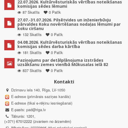
22.07.2026. Kultūrvēsturiskās vērtības noteikšanas
komisijas sēdes lēmumi
87 Skatīts
0 Patīk
27.07.-31.07.2026. Pilsētvides un inženierbūvju
pārvaldes Koku novērtēšanas nodaļas lēmumi par
koku ciršanu
132 Skatīts
0 Patīk
04.08.2026. Kultūrvēsturiskās vērtības noteikšanas
komisijas sēdes darba kārtība
181 Skatīts
0 Patīk
Paziņojums par detālplānojuma izstrādes
uzsākšanu zemes vienībā Mūkusalas ielā 82
837 Skatīts
0 Patīk
Kontakti
Dzirnavu iela 140, Rīga, LV-1050
E-adrese (primārais saziņas kanāls)
E-adrese (tikai e-rēķinu iesniegšanai)
E-pasts:
pad@riga.lv
Tālrunis: 1201,
(+371) 67012222 (zvaniem no ārzemēm)
WhatsApp: 27772805 (tikai rakstiskai saziņai)