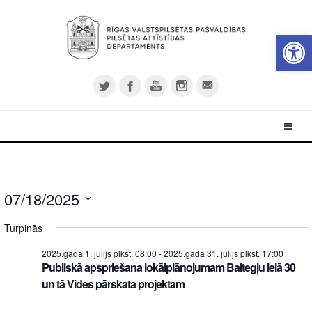
Open 
07/18/2025
Select
Turpinās
date.
2025.gada 1. jūlijs plkst. 08:00
-
2025.gada 31. jūlijs plkst. 17:00
Publiskā apspriešana lokālplānojumam Baltegļu ielā 30
un tā Vides pārskata projektam