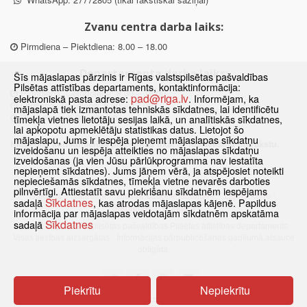
Zvanu centra darba laiks:
Pirmdiena – Piektdiena: 8.00 – 18.00
Departamenta darba laiks:
Šīs mājaslapas pārzinis ir Rīgas valstspilsētas pašvaldības
Pilsētas attīstības departaments, kontaktinformācija:
Pirmdiena, Ceturtdiena: 8.30 – 18.00
pad@riga.lv
elektroniskā pasta adrese:
. Informējam, ka
Otrdiena, Trešdiena: 8.30 – 17.00
mājaslapā tiek izmantotas tehniskās sīkdatnes, lai identificētu
Piektdiena: 8.30 – 15.00
tīmekļa vietnes lietotāju sesijas laikā, un analītiskās sīkdatnes,
lai apkopotu apmeklētāju statistikas datus. Lietojot šo
mājaslapu, Jums ir iespēja pieņemt mājaslapas sīkdatņu
Klātienes konsultācijas pieejamas tikai ar iepriekšēju pierakstu.
izveidošanu un iespēja atteikties no mājaslapas sīkdatņu
izveidošanas (ja vien Jūsu pārlūkprogramma nav iestatīta
nepieņemt sīkdatnes). Jums jāņem vērā, ja atspējosiet noteikti
nepieciešamās sīkdatnes, tīmekļa vietne nevarēs darboties
pilnvērtīgi. Attiestatīt savu piekrišanu sīkdatnēm iespējams
Sākums
Jaunumi
Biežāk uzdotie jautājumi
Lapas karte
Sīkdatnes
sadaļā
, kas atrodas mājaslapas kājenē. Papildus
Sīkdatnes
Kontakti
informācija par mājaslapas veidotajām sīkdatnēm apskatāma
Sīkdatnes
sadaļā
© 2021 Rīgas valstspilsētas pašvaldības Pilsētas attīstības departaments.
Visas tiesības aizsargātas
·
Informācijas pārpublicēšanas gadījumā atsauce
obligāta.
Piekrītu
Nepiekrītu
Pārslēgties uz www versiju