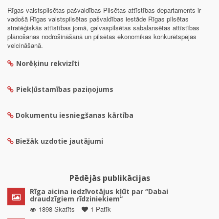
Rīgas valstspilsētas pašvaldības Pilsētas attīstības departaments ir
vadošā Rīgas valstspilsētas pašvaldības iestāde Rīgas pilsētas
stratēģiskās attīstības jomā, galvaspilsētas sabalansētas attīstības
plānošanas nodrošināšanā un pilsētas ekonomikas konkurētspējas
veicināšanā.
Norēķinu rekvizīti
Piekļūstamības paziņojums
Dokumentu iesniegšanas kārtība
Biežāk uzdotie jautājumi
Pēdējās publikācijas
Rīga aicina iedzīvotājus kļūt par “Dabai
draudzīgiem rīdziniekiem”
1898 Skatīts
1 Patīk