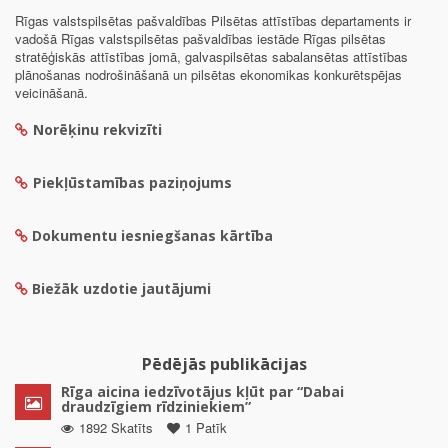
Rīgas valstspilsētas pašvaldības Pilsētas attīstības departaments ir
vadošā Rīgas valstspilsētas pašvaldības iestāde Rīgas pilsētas
stratēģiskās attīstības jomā, galvaspilsētas sabalansētas attīstības
plānošanas nodrošināšanā un pilsētas ekonomikas konkurētspējas
veicināšanā.
Norēķinu rekvizīti
Piekļūstamības paziņojums
Dokumentu iesniegšanas kārtība
Biežāk uzdotie jautājumi
Pēdējās publikācijas
Rīga aicina iedzīvotājus kļūt par “Dabai
draudzīgiem rīdziniekiem”
1892 Skatīts
1 Patīk