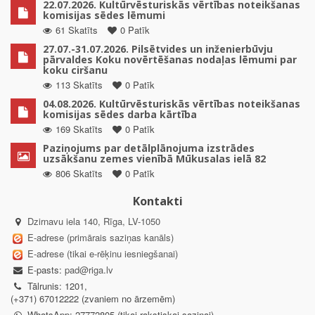
22.07.2026. Kultūrvēsturiskās vērtības noteikšanas
komisijas sēdes lēmumi
61 Skatīts
0 Patīk
27.07.-31.07.2026. Pilsētvides un inženierbūvju
pārvaldes Koku novērtēšanas nodaļas lēmumi par
koku ciršanu
113 Skatīts
0 Patīk
04.08.2026. Kultūrvēsturiskās vērtības noteikšanas
komisijas sēdes darba kārtība
169 Skatīts
0 Patīk
Paziņojums par detālplānojuma izstrādes
uzsākšanu zemes vienībā Mūkusalas ielā 82
806 Skatīts
0 Patīk
Kontakti
Dzirnavu iela 140, Rīga, LV-1050
E-adrese (primārais saziņas kanāls)
E-adrese (tikai e-rēķinu iesniegšanai)
E-pasts:
pad@riga.lv
Tālrunis: 1201,
(+371) 67012222 (zvaniem no ārzemēm)
WhatsApp: 27772805 (tikai rakstiskai saziņai)