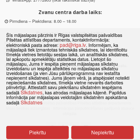
Zvanu centra darba laiks:
Pirmdiena – Piektdiena: 8.00 – 18.00
Departamenta darba laiks:
Šīs mājaslapas pārzinis ir Rīgas valstspilsētas pašvaldības
Pilsētas attīstības departaments, kontaktinformācija:
Pirmdiena, Ceturtdiena: 8.30 – 18.00
pad@riga.lv
elektroniskā pasta adrese:
. Informējam, ka
Otrdiena, Trešdiena: 8.30 – 17.00
mājaslapā tiek izmantotas tehniskās sīkdatnes, lai identificētu
Piektdiena: 8.30 – 15.00
tīmekļa vietnes lietotāju sesijas laikā, un analītiskās sīkdatnes,
lai apkopotu apmeklētāju statistikas datus. Lietojot šo
mājaslapu, Jums ir iespēja pieņemt mājaslapas sīkdatņu
Klātienes konsultācijas pieejamas tikai ar iepriekšēju pierakstu.
izveidošanu un iespēja atteikties no mājaslapas sīkdatņu
izveidošanas (ja vien Jūsu pārlūkprogramma nav iestatīta
nepieņemt sīkdatnes). Jums jāņem vērā, ja atspējosiet noteikti
nepieciešamās sīkdatnes, tīmekļa vietne nevarēs darboties
pilnvērtīgi. Attiestatīt savu piekrišanu sīkdatnēm iespējams
Sākums
Jaunumi
Biežāk uzdotie jautājumi
Lapas karte
Sīkdatnes
sadaļā
, kas atrodas mājaslapas kājenē. Papildus
Sīkdatnes
Kontakti
informācija par mājaslapas veidotajām sīkdatnēm apskatāma
Sīkdatnes
sadaļā
© 2021 Rīgas valstspilsētas pašvaldības Pilsētas attīstības departaments.
Visas tiesības aizsargātas
·
Informācijas pārpublicēšanas gadījumā atsauce
obligāta.
Piekrītu
Nepiekrītu
Pārslēgties uz www versiju