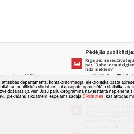
Pēdējās publikācija
Rīga aicina iedzīvotāju
par “Dabai draudzīgie
rīdziniekiem”
taments ir vadošā Rīgas
1894 Skatīts
1 Patī
kās attīstības jomā, galvaspilsētas
s attīstības departaments, kontaktinformācija: elektroniskā pasta adres
22.07.2026. Kultūrvēst
as laikā, un analītiskās sīkdatnes, lai apkopotu apmeklētāju statistikas 
ētas ekonomikas konkurētspējas
vērtības noteikšanas
 izveidošanas (ja vien Jūsu pārlūkprogramma nav iestatīta nepieņemt sī
komisijas sēdes lēmu
Sīkdatnes
t savu piekrišanu sīkdatnēm iespējams sadaļā
, kas atrodas m
83 Skatīts
0 Patīk
27.07.-31.07.2026. Pils
un inženierbūvju pārv
Koku novērtēšanas no
lēmumi par koku cirša
129 Skatīts
0 Patīk