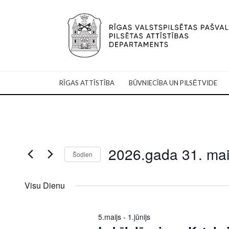
RĪGAS ATTĪSTĪBA
BŪVNIECĪBA UN PILSĒTVIDE
2026.gada 31. mai
Šodien
Select
date.
Visu Dienu
5.maijs
-
1.jūnijs