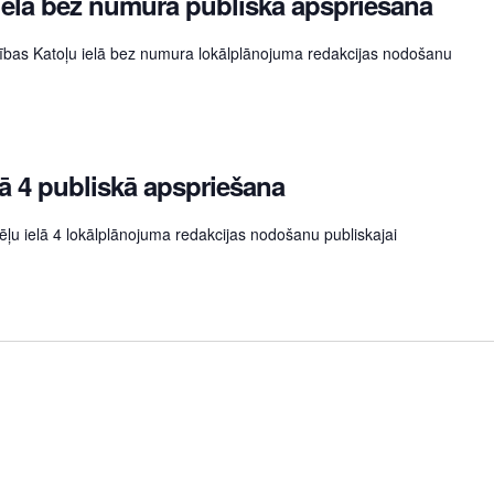
ielā bez numura publiskā apspriešana
nības Katoļu ielā bez numura lokālplānojuma redakcijas nodošanu
ā 4 publiskā apspriešana
Dēļu ielā 4 lokālplānojuma redakcijas nodošanu publiskajai