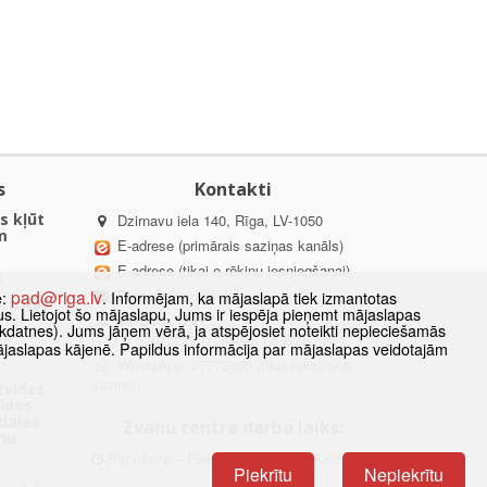
s
Kontakti
s kļūt
Dzirnavu iela 140, Rīga, LV-1050
m
E-adrese (primārais saziņas kanāls)
E-adrese (tikai e-rēķinu iesniegšanai)
k
pad@riga.lv
E-pasts:
pad@riga.lv
e:
. Informējam, ka mājaslapā tiek izmantotas
uriskās
datus. Lietojot šo mājaslapu, Jums ir iespēja pieņemt mājaslapas
Tālrunis: 1201,
kdatnes). Jums jāņem vērā, ja atspējosiet noteikti nepieciešamās
mi
(+371) 67012222 (zvaniem no ārzemēm)
ājaslapas kājenē. Papildus informācija par mājaslapas veidotajām
WhatsApp: 27772805 (tikai rakstiskai
saziņai)
ētvides
aldes
daļas
Zvanu centra darba laiks:
nu
Pirmdiena – Piektdiena: 8.00 – 18.00
Piekrītu
Nepiekrītu