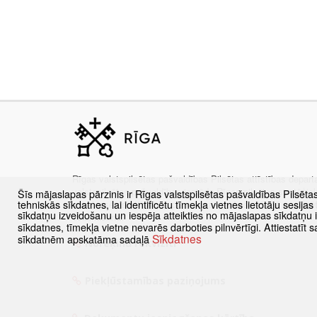
Rīgas valstspilsētas pašvaldības Pilsētas attīstības depar
valstspilsētas pašvaldības iestāde Rīgas pilsētas stratēģis
Šīs mājaslapas pārzinis ir Rīgas valstspilsētas pašvaldības Pilsēta
tehniskās sīkdatnes, lai identificētu tīmekļa vietnes lietotāju sesij
sabalansētas attīstības plānošanas nodrošināšanā un pils
sīkdatņu izveidošanu un iespēja atteikties no mājaslapas sīkdatņu
veicināšanā.
sīkdatnes, tīmekļa vietne nevarēs darboties pilnvērtīgi. Attiestatī
Sīkdatnes
sīkdatnēm apskatāma sadaļā
Norēķinu rekvizīti
Piekļūstamības paziņojums