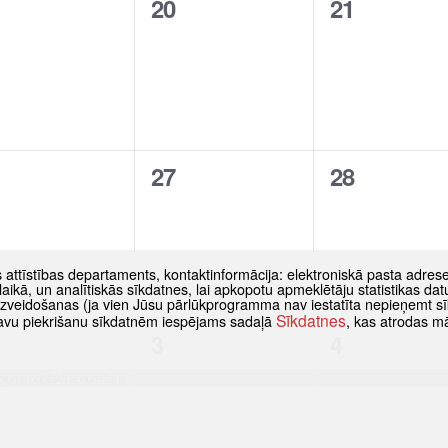
0
0
20
21
tikumi,
notikumi,
notikumi,
0
0
27
28
tikumi,
notikumi,
notikumi,
s attīstības departaments, kontaktinformācija: elektroniskā pasta adres
as laikā, un analītiskās sīkdatnes, lai apkopotu apmeklētāju statistikas 
 izveidošanas (ja vien Jūsu pārlūkprogramma nav iestatīta nepieņemt sī
Sīkdatnes
t savu piekrišanu sīkdatnēm iespējams sadaļā
, kas atrodas m
1
1
3
4
tikums,
notikums,
notikums,
nojuma publiskā apspriešana