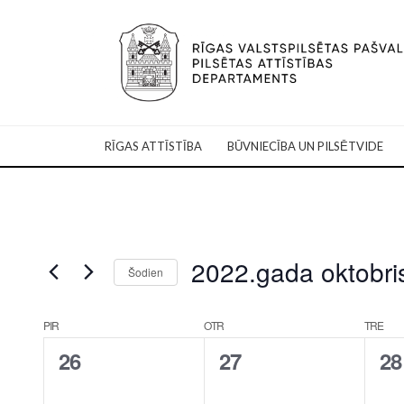
RĪGAS ATTĪSTĪBA
BŪVNIECĪBA UN PILSĒTVIDE
2022.gada oktobri
Šodien
Select
date.
Calendar
PIR
OTR
TRE
of
0
0
0
26
27
28
Notikumi
notikumi,
notikumi,
no