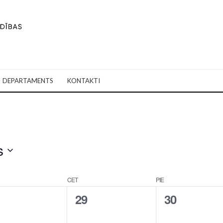
DEPARTAMENTS
KONTAKTI
s
CET
PIE
0
0
29
30
tikumi,
notikumi,
notikumi,