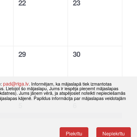
0
0
22
23
notikumi,
notikumi,
0
0
29
30
notikumi,
notikumi,
pad@riga.lv
e:
. Informējam, ka mājaslapā tiek izmantotas
datus. Lietojot šo mājaslapu, Jums ir iespēja pieņemt mājaslapas
kdatnes). Jums jāņem vērā, ja atspējosiet noteikti nepieciešamās
ājaslapas kājenē. Papildus informācija par mājaslapas veidotajām
1
1
5
6
notikums,
notikums,
Piekrītu
Nepiekrītu