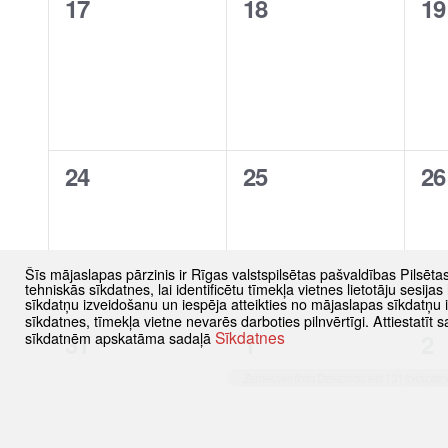
0
0
0
17
18
19
notikumi,
notikumi,
no
0
0
0
24
25
26
notikumi,
notikumi,
no
Šīs mājaslapas pārzinis ir Rīgas valstspilsētas pašvaldības Pilsēta
tehniskās sīkdatnes, lai identificētu tīmekļa vietnes lietotāju sesij
sīkdatņu izveidošanu un iespēja atteikties no mājaslapas sīkdatņu
sīkdatnes, tīmekļa vietne nevarēs darboties pilnvērtīgi. Attiestatī
Sīkdatnes
0
1
1
31
1
2
sīkdatnēm apskatāma sadaļā
notikumi,
notikums,
no
Zemes vienības Dzelzavas ielā 131 lokālplā