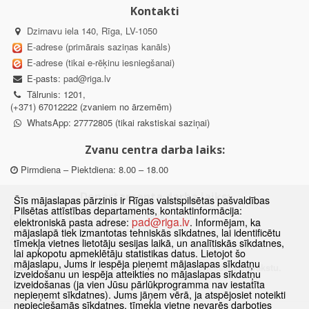
Kontakti
Dzirnavu iela 140, Rīga, LV-1050
E-adrese (primārais saziņas kanāls)
E-adrese (tikai e-rēķinu iesniegšanai)
E-pasts:
pad@riga.lv
Tālrunis: 1201,
(+371) 67012222 (zvaniem no ārzemēm)
WhatsApp: 27772805 (tikai rakstiskai saziņai)
Zvanu centra darba laiks:
Pirmdiena – Piektdiena: 8.00 – 18.00
Departamenta darba laiks:
Šīs mājaslapas pārzinis ir Rīgas valstspilsētas pašvaldības
Pilsētas attīstības departaments, kontaktinformācija:
Pirmdiena, Ceturtdiena: 8.30 – 18.00
pad@riga.lv
elektroniskā pasta adrese:
. Informējam, ka
Otrdiena, Trešdiena: 8.30 – 17.00
mājaslapā tiek izmantotas tehniskās sīkdatnes, lai identificētu
Piektdiena: 8.30 – 15.00
tīmekļa vietnes lietotāju sesijas laikā, un analītiskās sīkdatnes,
lai apkopotu apmeklētāju statistikas datus. Lietojot šo
mājaslapu, Jums ir iespēja pieņemt mājaslapas sīkdatņu
Klātienes konsultācijas pieejamas tikai ar iepriekšēju pierakstu.
izveidošanu un iespēja atteikties no mājaslapas sīkdatņu
izveidošanas (ja vien Jūsu pārlūkprogramma nav iestatīta
nepieņemt sīkdatnes). Jums jāņem vērā, ja atspējosiet noteikti
nepieciešamās sīkdatnes, tīmekļa vietne nevarēs darboties