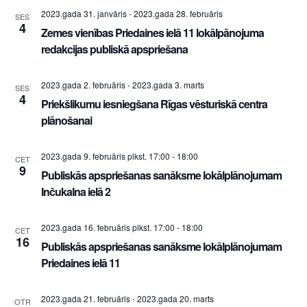
2023.gada 31. janvāris
-
2023.gada 28. februāris
SES
4
Zemes vienības Priedaines ielā 11 lokālpānojuma
redakcijas publiskā apspriešana
2023.gada 2. februāris
-
2023.gada 3. marts
SES
4
Priekšlikumu iesniegšana Rīgas vēsturiskā centra
plānošanai
2023.gada 9. februāris plkst. 17:00
-
18:00
CET
9
Publiskās apspriešanas sanāksme lokālplānojumam
Inčukalna ielā 2
2023.gada 16. februāris plkst. 17:00
-
18:00
CET
16
Publiskās apspriešanas sanāksme lokālplānojumam
Priedaines ielā 11
2023.gada 21. februāris
-
2023.gada 20. marts
OTR