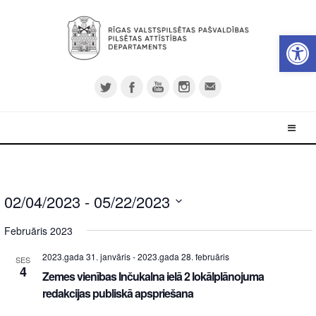
Open 
02/04/2023
 - 
05/22/2023
Select
Februāris 2023
date.
2023.gada 31. janvāris
-
2023.gada 28. februāris
SES
4
Zemes vienības Inčukalna ielā 2 lokālplānojuma
redakcijas publiskā apspriešana