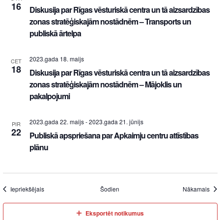
16
Diskusija par Rīgas vēsturiskā centra un tā aizsardzības
zonas stratēģiskajām nostādnēm – Transports un
publiskā ārtelpa
2023.gada 18. maijs
CET
18
Diskusija par Rīgas vēsturiskā centra un tā aizsardzības
zonas stratēģiskajām nostādnēm – Mājoklis un
pakalpojumi
2023.gada 22. maijs
-
2023.gada 21. jūnijs
PIR
22
Publiskā apspriešana par Apkaimju centru attīstības
plānu
Iepriekšējais
Šodien
Nākamais
Eksportēt notikumus