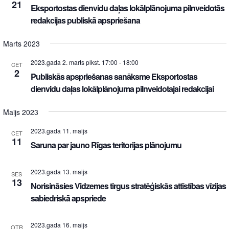
21
Eksportostas dienvidu daļas lokālplānojuma pilnveidotās
redakcijas publiskā apspriešana
Marts 2023
2023.gada 2. marts plkst. 17:00
-
18:00
CET
2
Publiskās apspriešanas sanāksme Eksportostas
dienvidu daļas lokālplānojuma pilnveidotajai redakcijai
Maijs 2023
2023.gada 11. maijs
CET
11
Saruna par jauno Rīgas teritorijas plānojumu
2023.gada 13. maijs
SES
13
Norisināsies Vidzemes tirgus stratēģiskās attīstības vīzijas
sabiedriskā apspriede
2023.gada 16. maijs
OTR