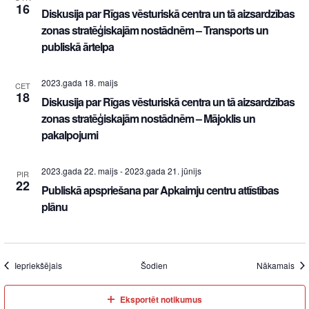
16
Diskusija par Rīgas vēsturiskā centra un tā aizsardzības
zonas stratēģiskajām nostādnēm – Transports un
publiskā ārtelpa
2023.gada 18. maijs
CET
18
Diskusija par Rīgas vēsturiskā centra un tā aizsardzības
zonas stratēģiskajām nostādnēm – Mājoklis un
pakalpojumi
2023.gada 22. maijs
-
2023.gada 21. jūnijs
PIR
22
Publiskā apspriešana par Apkaimju centru attīstības
plānu
Iepriekšējais
Šodien
Nākamais
Eksportēt notikumus