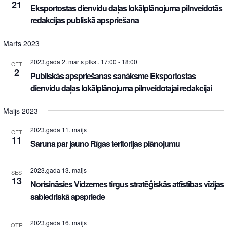
21
Eksportostas dienvidu daļas lokālplānojuma pilnveidotās
redakcijas publiskā apspriešana
Marts 2023
2023.gada 2. marts plkst. 17:00
-
18:00
CET
2
Publiskās apspriešanas sanāksme Eksportostas
dienvidu daļas lokālplānojuma pilnveidotajai redakcijai
Maijs 2023
2023.gada 11. maijs
CET
11
Saruna par jauno Rīgas teritorijas plānojumu
2023.gada 13. maijs
SES
13
Norisināsies Vidzemes tirgus stratēģiskās attīstības vīzijas
sabiedriskā apspriede
2023.gada 16. maijs
OTR