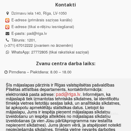
Kontakti
Dzirnavu iela 140, Rīga, LV-1050
E-adrese (primārais saziņas kanāls)
E-adrese (tikai e-rēķinu iesniegšanai)
E-pasts:
pad@riga.lv
Tālrunis: 1201,
(+371) 67012222 (zvaniem no ārzemēm)
WhatsApp: 27772805 (tikai rakstiskai saziņai)
Zvanu centra darba laiks:
Pirmdiena – Piektdiena: 8.00 – 18.00
Departamenta darba laiks:
Šīs mājaslapas pārzinis ir Rīgas valstspilsētas pašvaldības
Pilsētas attīstības departaments, kontaktinformācija:
Pirmdiena, Ceturtdiena: 8.30 – 18.00
pad@riga.lv
elektroniskā pasta adrese:
. Informējam, ka
Otrdiena, Trešdiena: 8.30 – 17.00
mājaslapā tiek izmantotas tehniskās sīkdatnes, lai identificētu
Piektdiena: 8.30 – 15.00
tīmekļa vietnes lietotāju sesijas laikā, un analītiskās sīkdatnes,
lai apkopotu apmeklētāju statistikas datus. Lietojot šo
mājaslapu, Jums ir iespēja pieņemt mājaslapas sīkdatņu
Klātienes konsultācijas pieejamas tikai ar iepriekšēju pierakstu.
izveidošanu un iespēja atteikties no mājaslapas sīkdatņu
izveidošanas (ja vien Jūsu pārlūkprogramma nav iestatīta
nepieņemt sīkdatnes). Jums jāņem vērā, ja atspējosiet noteikti
nepieciešamās sīkdatnes, tīmekļa vietne nevarēs darboties