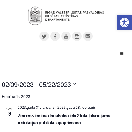
Open 
02/09/2023
 - 
05/22/2023
Select
Februāris 2023
date.
2023.gada 31. janvāris
-
2023.gada 28. februāris
CET
9
Zemes vienības Inčukalna ielā 2 lokālplānojuma
redakcijas publiskā apspriešana