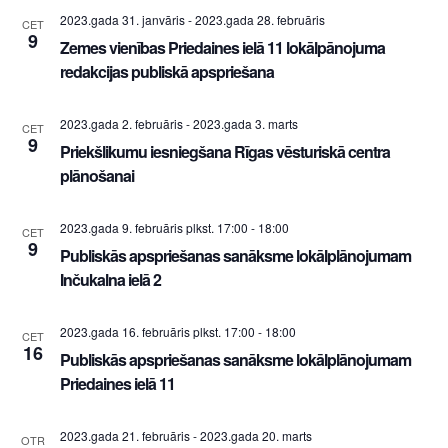
2023.gada 31. janvāris
-
2023.gada 28. februāris
CET
9
Zemes vienības Priedaines ielā 11 lokālpānojuma
redakcijas publiskā apspriešana
2023.gada 2. februāris
-
2023.gada 3. marts
CET
9
Priekšlikumu iesniegšana Rīgas vēsturiskā centra
plānošanai
2023.gada 9. februāris plkst. 17:00
-
18:00
CET
9
Publiskās apspriešanas sanāksme lokālplānojumam
Inčukalna ielā 2
2023.gada 16. februāris plkst. 17:00
-
18:00
CET
16
Publiskās apspriešanas sanāksme lokālplānojumam
Priedaines ielā 11
2023.gada 21. februāris
-
2023.gada 20. marts
OTR