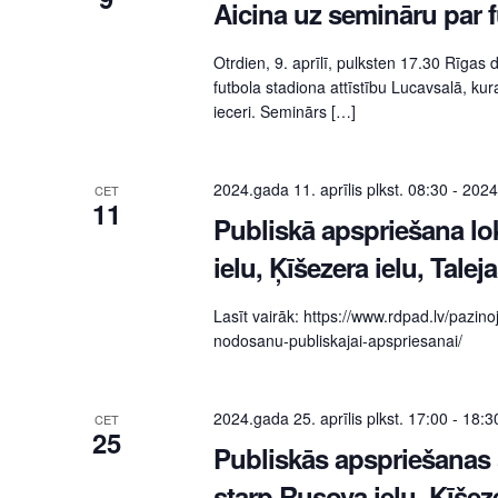
Aicina uz semināru par f
Otrdien, 9. aprīlī, pulksten 17.30 Rīgas
futbola stadiona attīstību Lucavsalā, kur
ieceri. Seminārs […]
2024.gada 11. aprīlis plkst. 08:30
-
2024.
CET
11
Publiskā apspriešana lok
ielu, Ķīšezera ielu, Taleja
Lasīt vairāk: https://www.rdpad.lv/pazino
nodosanu-publiskajai-apspriesanai/
2024.gada 25. aprīlis plkst. 17:00
-
18:3
CET
25
Publiskās apspriešanas 
starp Rusova ielu, Ķīšezer