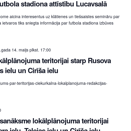
utbola stadiona attīstību Lucavsalā
 dome aicina interesentus uz klātienes un tiešsaistes semināru par
a ietvaros tiks sniegta informācija par futbola stadiona izbūves
gada 14. maijs plkst. 17:00
ālplānojuma teritorijai starp Rusova
s ielu un Cirīša ielu
jums-par-teritorijas-ciekurkalna-lokalplanojuma-redakcijas-
0
sanāksme lokālplānojuma teritorijai
a ielu, Talejas ielu un Cirīša ielu