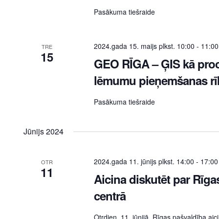
Pasākuma tiešraide
2024.gada 15. maijs plkst. 10:00
-
11:00
TRE
15
GEO RĪGA – ĢIS kā proce
lēmumu pieņemšanas rī
Pasākuma tiešraide
Jūnijs 2024
2024.gada 11. jūnijs plkst. 14:00
-
17:00
OTR
11
Aicina diskutēt par Rīgas
centrā
Otrdien, 11. jūnijā, Rīgas pašvaldība aic