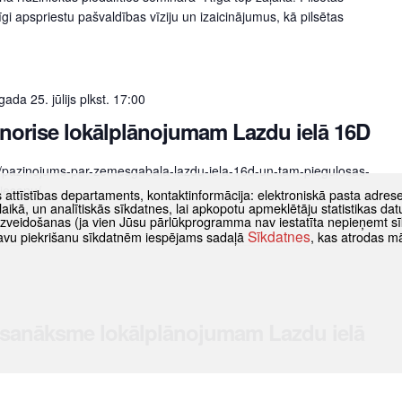
opīgi apspriestu pašvaldības vīziju un izaicinājumus, kā pilsētas
ada 25. jūlijs plkst. 17:00
norise lokālplānojumam Lazdu ielā 16D
lv/pazinojums-par-zemesgabala-lazdu-iela-16d-un-tam-piegulosas-
riesanu/
s attīstības departaments, kontaktinformācija: elektroniskā pasta adres
as laikā, un analītiskās sīkdatnes, lai apkopotu apmeklētāju statistikas 
 izveidošanas (ja vien Jūsu pārlūkprogramma nav iestatīta nepieņemt sī
Sīkdatnes
t savu piekrišanu sīkdatnēm iespējams sadaļā
, kas atrodas m
 sanāksme lokālplānojumam Lazdu ielā