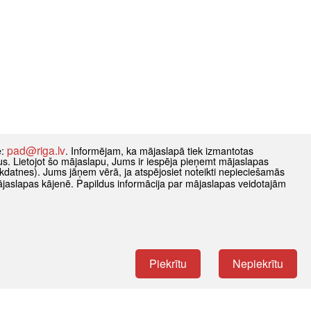
pad@riga.lv
e:
. Informējam, ka mājaslapā tiek izmantotas
datus. Lietojot šo mājaslapu, Jums ir iespēja pieņemt mājaslapas
kdatnes). Jums jāņem vērā, ja atspējosiet noteikti nepieciešamās
ājaslapas kājenē. Papildus informācija par mājaslapas veidotajām
Piekrītu
Nepiekrītu