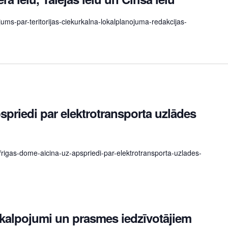
jums-par-teritorijas-ciekurkalna-lokalplanojuma-redakcijas-
spriedi par elektrotransporta uzlādes
v/rigas-dome-aicina-uz-apspriedi-par-elektrotransporta-uzlades-
kalpojumi un prasmes iedzīvotājiem