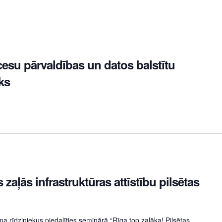
su pārvaldības un datos balstītu
ks
 zaļās infrastruktūras attīstību pilsētas
ina rīdziniekus piedalīties seminārā “Rīga top zaļāka! Pilsētas