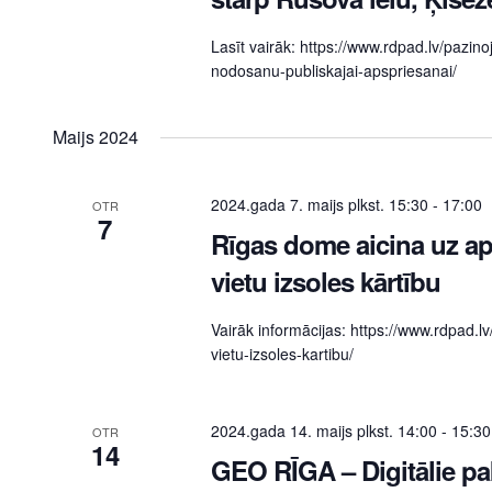
Lasīt vairāk: https://www.rdpad.lv/pazino
nodosanu-publiskajai-apspriesanai/
Maijs 2024
2024.gada 7. maijs plkst. 15:30
-
17:00
OTR
7
Rīgas dome aicina uz ap
vietu izsoles kārtību
Vairāk informācijas: https://www.rdpad.l
vietu-izsoles-kartibu/
2024.gada 14. maijs plkst. 14:00
-
15:30
OTR
14
GEO RĪGA – Digitālie pa