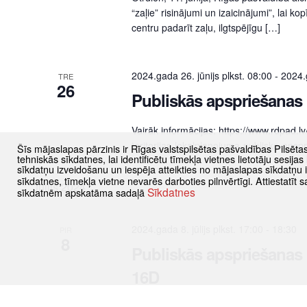
“zaļie” risinājumi un izaicinājumi”, lai k
centru padarīt zaļu, ilgtspējīgu […]
2024.gada 26. jūnijs plkst. 08:00
-
2024.g
TRE
26
Publiskās apspriešanas 
Vairāk informācijas: https://www.rdpad.
teritorijas-lokalplanojuma-publisko-apsp
Šīs mājaslapas pārzinis ir Rīgas valstspilsētas pašvaldības Pilsēta
tehniskās sīkdatnes, lai identificētu tīmekļa vietnes lietotāju sesij
sīkdatņu izveidošanu un iespēja atteikties no mājaslapas sīkdatņu
sīkdatnes, tīmekļa vietne nevarēs darboties pilnvērtīgi. Attiestatī
Jūlijs 2024
Sīkdatnes
sīkdatnēm apskatāma sadaļā
2024.gada 8. jūlijs plkst. 17:00
-
18:30
PIR
8
Publiskās apspriešanas
16D