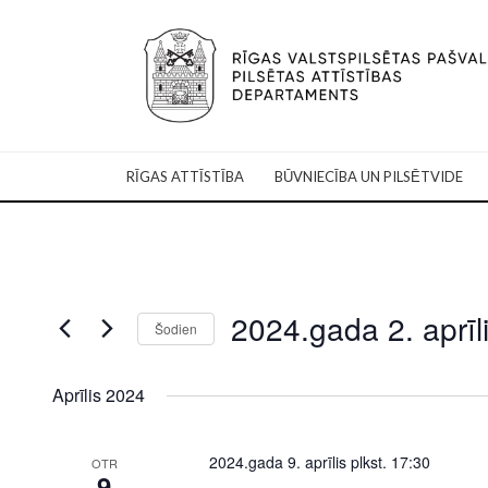
RĪGAS ATTĪSTĪBA
BŪVNIECĪBA UN PILSĒTVIDE
2024.gada 2. aprīl
Šodien
Select
date.
Aprīlis 2024
2024.gada 9. aprīlis plkst. 17:30
OTR
9