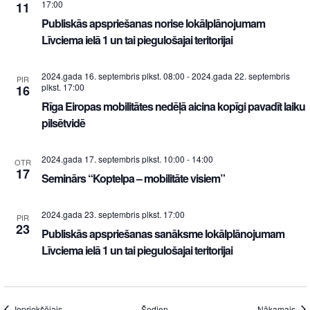
17:00
11
Publiskās apspriešanas norise lokālplānojumam
Līvciema ielā 1 un tai piegulošajai teritorijai
2024.gada 16. septembris plkst. 08:00
-
2024.gada 22. septembris
PIR
plkst. 17:00
16
Rīga Eiropas mobilitātes nedēļā aicina kopīgi pavadīt laiku
pilsētvidē
2024.gada 17. septembris plkst. 10:00
-
14:00
OTR
17
Seminārs “Koptelpa – mobilitāte visiem”
2024.gada 23. septembris plkst. 17:00
PIR
23
Publiskās apspriešanas sanāksme lokālplānojumam
Līvciema ielā 1 un tai piegulošajai teritorijai
Iepriekšējais
Šodien
Nākamais