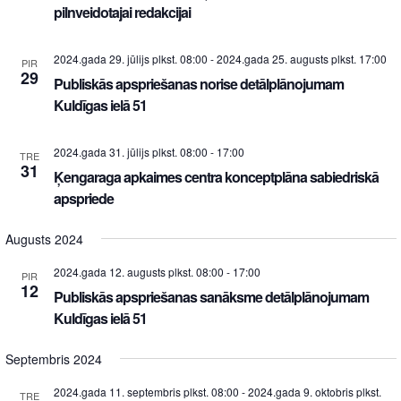
pilnveidotajai redakcijai
2024.gada 29. jūlijs plkst. 08:00
-
2024.gada 25. augusts plkst. 17:00
PIR
29
Publiskās apspriešanas norise detālplānojumam
Kuldīgas ielā 51
2024.gada 31. jūlijs plkst. 08:00
-
17:00
TRE
31
Ķengaraga apkaimes centra konceptplāna sabiedriskā
apspriede
Augusts 2024
2024.gada 12. augusts plkst. 08:00
-
17:00
PIR
12
Publiskās apspriešanas sanāksme detālplānojumam
Kuldīgas ielā 51
Septembris 2024
2024.gada 11. septembris plkst. 08:00
-
2024.gada 9. oktobris plkst.
TRE