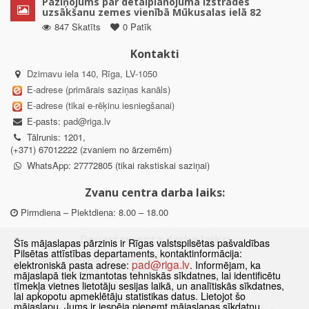
Paziņojums par detālplānojuma izstrādes
uzsākšanu zemes vienībā Mūkusalas ielā 82
847 Skatīts
0 Patīk
Kontakti
Dzirnavu iela 140, Rīga, LV-1050
E-adrese (primārais saziņas kanāls)
E-adrese (tikai e-rēķinu iesniegšanai)
E-pasts:
pad@riga.lv
Tālrunis: 1201,
(+371) 67012222 (zvaniem no ārzemēm)
WhatsApp: 27772805 (tikai rakstiskai saziņai)
Zvanu centra darba laiks:
Pirmdiena – Piektdiena: 8.00 – 18.00
Departamenta darba laiks:
Šīs mājaslapas pārzinis ir Rīgas valstspilsētas pašvaldības
Pilsētas attīstības departaments, kontaktinformācija:
Pirmdiena, Ceturtdiena: 8.30 – 18.00
pad@riga.lv
elektroniskā pasta adrese:
. Informējam, ka
Otrdiena, Trešdiena: 8.30 – 17.00
mājaslapā tiek izmantotas tehniskās sīkdatnes, lai identificētu
Piektdiena: 8.30 – 15.00
tīmekļa vietnes lietotāju sesijas laikā, un analītiskās sīkdatnes,
lai apkopotu apmeklētāju statistikas datus. Lietojot šo
mājaslapu, Jums ir iespēja pieņemt mājaslapas sīkdatņu