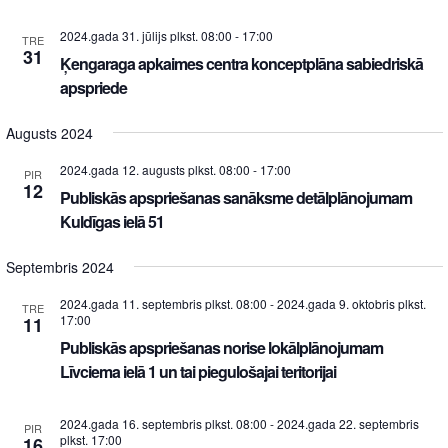
2024.gada 31. jūlijs plkst. 08:00
-
17:00
TRE
31
Ķengaraga apkaimes centra konceptplāna sabiedriskā
apspriede
Augusts 2024
2024.gada 12. augusts plkst. 08:00
-
17:00
PIR
12
Publiskās apspriešanas sanāksme detālplānojumam
Kuldīgas ielā 51
Septembris 2024
2024.gada 11. septembris plkst. 08:00
-
2024.gada 9. oktobris plkst.
TRE
17:00
11
Publiskās apspriešanas norise lokālplānojumam
Līvciema ielā 1 un tai piegulošajai teritorijai
2024.gada 16. septembris plkst. 08:00
-
2024.gada 22. septembris
PIR
plkst. 17:00
16