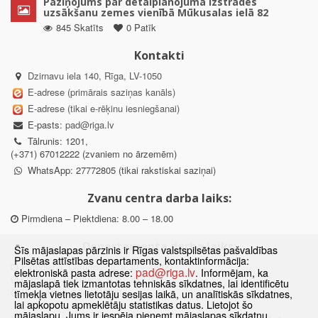
Paziņojums par detālplānojuma izstrādes
uzsākšanu zemes vienībā Mūkusalas ielā 82
845 Skatīts
0 Patīk
Kontakti
Dzirnavu iela 140, Rīga, LV-1050
E-adrese (primārais saziņas kanāls)
E-adrese (tikai e-rēķinu iesniegšanai)
E-pasts:
pad@riga.lv
Tālrunis: 1201,
(+371) 67012222 (zvaniem no ārzemēm)
WhatsApp: 27772805 (tikai rakstiskai saziņai)
Zvanu centra darba laiks:
Pirmdiena – Piektdiena: 8.00 – 18.00
Departamenta darba laiks:
Šīs mājaslapas pārzinis ir Rīgas valstspilsētas pašvaldības
Pilsētas attīstības departaments, kontaktinformācija:
Pirmdiena, Ceturtdiena: 8.30 – 18.00
pad@riga.lv
elektroniskā pasta adrese:
. Informējam, ka
Otrdiena, Trešdiena: 8.30 – 17.00
mājaslapā tiek izmantotas tehniskās sīkdatnes, lai identificētu
Piektdiena: 8.30 – 15.00
tīmekļa vietnes lietotāju sesijas laikā, un analītiskās sīkdatnes,
lai apkopotu apmeklētāju statistikas datus. Lietojot šo
mājaslapu, Jums ir iespēja pieņemt mājaslapas sīkdatņu