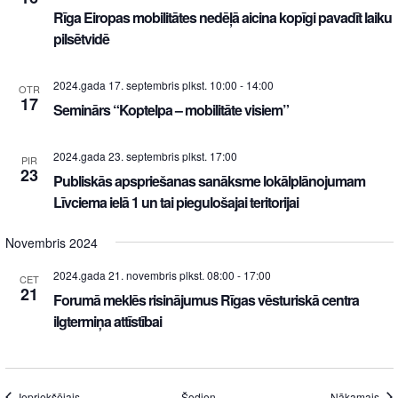
Rīga Eiropas mobilitātes nedēļā aicina kopīgi pavadīt laiku
pilsētvidē
2024.gada 17. septembris plkst. 10:00
-
14:00
OTR
17
Seminārs “Koptelpa – mobilitāte visiem”
2024.gada 23. septembris plkst. 17:00
PIR
23
Publiskās apspriešanas sanāksme lokālplānojumam
Līvciema ielā 1 un tai piegulošajai teritorijai
Novembris 2024
2024.gada 21. novembris plkst. 08:00
-
17:00
CET
21
Forumā meklēs risinājumus Rīgas vēsturiskā centra
ilgtermiņa attīstībai
Iepriekšējais
Šodien
Nākamais