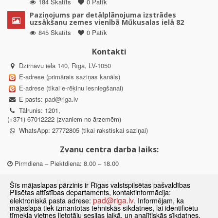
184 Skatīts
0 Patīk
Paziņojums par detālplānojuma izstrādes
uzsākšanu zemes vienībā Mūkusalas ielā 82
845 Skatīts
0 Patīk
Kontakti
Dzirnavu iela 140, Rīga, LV-1050
E-adrese (primārais saziņas kanāls)
E-adrese (tikai e-rēķinu iesniegšanai)
E-pasts:
pad@riga.lv
Tālrunis: 1201,
(+371) 67012222 (zvaniem no ārzemēm)
WhatsApp: 27772805 (tikai rakstiskai saziņai)
Zvanu centra darba laiks:
Pirmdiena – Piektdiena: 8.00 – 18.00
Departamenta darba laiks:
Šīs mājaslapas pārzinis ir Rīgas valstspilsētas pašvaldības
Pilsētas attīstības departaments, kontaktinformācija:
Pirmdiena, Ceturtdiena: 8.30 – 18.00
pad@riga.lv
elektroniskā pasta adrese:
. Informējam, ka
Otrdiena, Trešdiena: 8.30 – 17.00
mājaslapā tiek izmantotas tehniskās sīkdatnes, lai identificētu
Piektdiena: 8.30 – 15.00
tīmekļa vietnes lietotāju sesijas laikā, un analītiskās sīkdatnes,