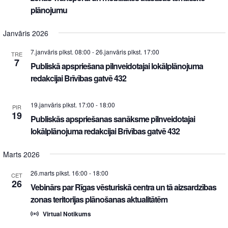
plānojumu
Janvāris 2026
7.janvāris plkst. 08:00
-
26.janvāris plkst. 17:00
TRE
7
Publiskā apspriešana pilnveidotajai lokālplānojuma
redakcijai Brīvības gatvē 432
19.janvāris plkst. 17:00
-
18:00
PIR
19
Publiskās apspriešanas sanāksme pilnveidotajai
lokālplānojuma redakcijai Brīvības gatvē 432
Marts 2026
26.marts plkst. 16:00
-
18:00
CET
26
Vebinārs par Rīgas vēsturiskā centra un tā aizsardzības
zonas teritorijas plānošanas aktualitātēm
Virtual Notikums