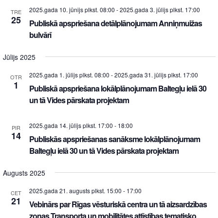
2025.gada 10. jūnijs plkst. 08:00
-
2025.gada 3. jūlijs plkst. 17:00
TRE
25
Publiskā apspriešana detālplānojumam Anniņmuižas
bulvārī
Jūlijs 2025
2025.gada 1. jūlijs plkst. 08:00
-
2025.gada 31. jūlijs plkst. 17:00
OTR
1
Publiskā apspriešana lokālplānojumam Baltegļu ielā 30
un tā Vides pārskata projektam
2025.gada 14. jūlijs plkst. 17:00
-
18:00
PIR
14
Publiskās apspriešanas sanāksme lokālplānojumam
Baltegļu ielā 30 un tā Vides pārskata projektam
Augusts 2025
2025.gada 21. augusts plkst. 15:00
-
17:00
CET
21
Vebinārs par Rīgas vēsturiskā centra un tā aizsardzības
zonas Transporta un mobilitātes attīstības tematisko