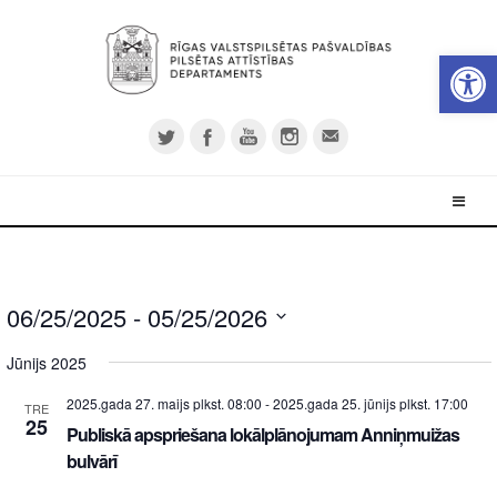
Open 
06/25/2025
 - 
05/25/2026
Select
Jūnijs 2025
date.
2025.gada 27. maijs plkst. 08:00
-
2025.gada 25. jūnijs plkst. 17:00
TRE
25
Publiskā apspriešana lokālplānojumam Anniņmuižas
bulvārī