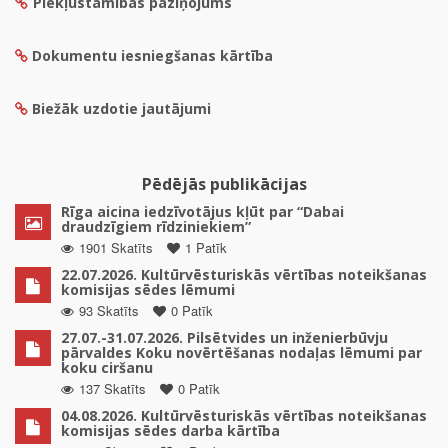
Piekļūstamības paziņojums
Dokumentu iesniegšanas kārtība
Biežāk uzdotie jautājumi
Pēdējās publikācijas
Rīga aicina iedzīvotājus kļūt par “Dabai
draudzīgiem rīdziniekiem”
1901 Skatīts
1 Patīk
22.07.2026. Kultūrvēsturiskās vērtības noteikšanas
komisijas sēdes lēmumi
93 Skatīts
0 Patīk
27.07.-31.07.2026. Pilsētvides un inženierbūvju
pārvaldes Koku novērtēšanas nodaļas lēmumi par
koku ciršanu
137 Skatīts
0 Patīk
04.08.2026. Kultūrvēsturiskās vērtības noteikšanas
komisijas sēdes darba kārtība