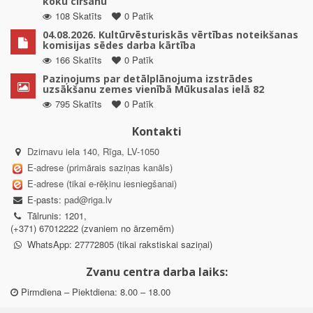
koku ciršanu
108 Skatīts
0 Patīk
04.08.2026. Kultūrvēsturiskās vērtības noteikšanas
komisijas sēdes darba kārtība
166 Skatīts
0 Patīk
Paziņojums par detālplānojuma izstrādes
uzsākšanu zemes vienībā Mūkusalas ielā 82
795 Skatīts
0 Patīk
Kontakti
Dzirnavu iela 140, Rīga, LV-1050
E-adrese (primārais saziņas kanāls)
E-adrese (tikai e-rēķinu iesniegšanai)
E-pasts:
pad@riga.lv
Tālrunis: 1201,
(+371) 67012222 (zvaniem no ārzemēm)
WhatsApp: 27772805 (tikai rakstiskai saziņai)
Zvanu centra darba laiks:
Pirmdiena – Piektdiena: 8.00 – 18.00