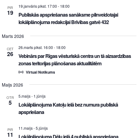
19.janvāris plkst. 17:00
-
18:00
PIR
19
Publiskās apspriešanas sanāksme pilnveidotajai
lokālplānojuma redakcijai Brīvības gatvē 432
Marts 2026
26.marts plkst. 16:00
-
18:00
CET
26
Vebinārs par Rīgas vēsturiskā centra un tā aizsardzības
zonas teritorijas plānošanas aktualitātēm
Virtual Notikums
Maijs 2026
5.maijs
-
1.jūnijs
OTR
5
Lokālplānojuma Katoļu ielā bez numura publiskā
apspriešana
11.maijs
-
5.jūnijs
PIR
11
Lokālplānojuma Dēļu ielā 4 publiskā apspriešana