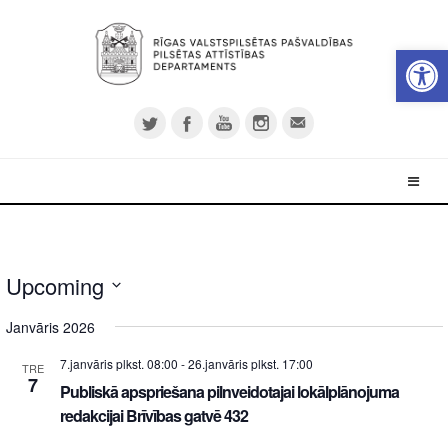
Open 
Upcoming
Select
Janvāris 2026
date.
7.janvāris plkst. 08:00
-
26.janvāris plkst. 17:00
TRE
7
Publiskā apspriešana pilnveidotajai lokālplānojuma
redakcijai Brīvības gatvē 432