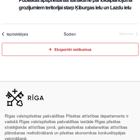
grozījumiem teritorijai starp Ķiburgas ielu un Lazdu ielu
Iepriekšējais
Šodien
Nākamais
Eksportēt notikumus
Rīgas valstspilsētas pašvaldības Pilsētas attīstības departaments ir
vadošā Rīgas valstspilsētas pašvaldības iestāde Rīgas pilsētas
stratēģiskās attīstības jomā, galvaspilsētas sabalansētas attīstības
plānošanas nodrošināšanā un pilsētas ekonomikas konkurētspējas
veicināšanā.