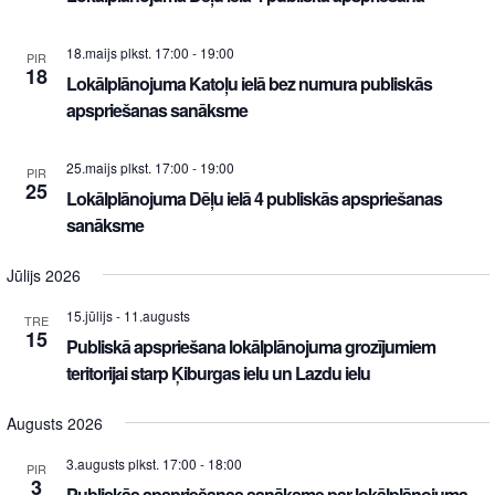
18.maijs plkst. 17:00
-
19:00
PIR
18
Lokālplānojuma Katoļu ielā bez numura publiskās
apspriešanas sanāksme
25.maijs plkst. 17:00
-
19:00
PIR
25
Lokālplānojuma Dēļu ielā 4 publiskās apspriešanas
sanāksme
Jūlijs 2026
15.jūlijs
-
11.augusts
TRE
15
Publiskā apspriešana lokālplānojuma grozījumiem
teritorijai starp Ķiburgas ielu un Lazdu ielu
Augusts 2026
3.augusts plkst. 17:00
-
18:00
PIR
3
Publiskās apspriešanas sanāksme par lokālplānojuma