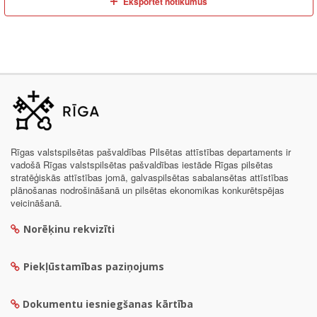
Eksportēt notikumus
Rīgas valstspilsētas pašvaldības Pilsētas attīstības departaments ir
vadošā Rīgas valstspilsētas pašvaldības iestāde Rīgas pilsētas
stratēģiskās attīstības jomā, galvaspilsētas sabalansētas attīstības
plānošanas nodrošināšanā un pilsētas ekonomikas konkurētspējas
veicināšanā.
Norēķinu rekvizīti
Piekļūstamības paziņojums
Dokumentu iesniegšanas kārtība