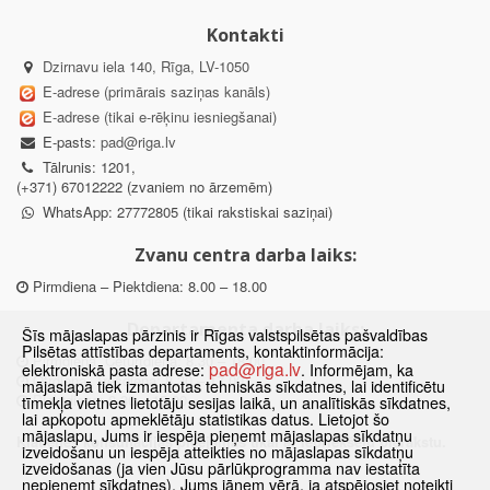
Kontakti
Dzirnavu iela 140, Rīga, LV-1050
E-adrese (primārais saziņas kanāls)
E-adrese (tikai e-rēķinu iesniegšanai)
E-pasts:
pad@riga.lv
Tālrunis: 1201,
(+371) 67012222 (zvaniem no ārzemēm)
WhatsApp: 27772805 (tikai rakstiskai saziņai)
Zvanu centra darba laiks:
Pirmdiena – Piektdiena: 8.00 – 18.00
Departamenta darba laiks:
Šīs mājaslapas pārzinis ir Rīgas valstspilsētas pašvaldības
Pilsētas attīstības departaments, kontaktinformācija:
Pirmdiena, Ceturtdiena: 8.30 – 18.00
pad@riga.lv
elektroniskā pasta adrese:
. Informējam, ka
Otrdiena, Trešdiena: 8.30 – 17.00
mājaslapā tiek izmantotas tehniskās sīkdatnes, lai identificētu
Piektdiena: 8.30 – 15.00
tīmekļa vietnes lietotāju sesijas laikā, un analītiskās sīkdatnes,
lai apkopotu apmeklētāju statistikas datus. Lietojot šo
mājaslapu, Jums ir iespēja pieņemt mājaslapas sīkdatņu
Klātienes konsultācijas pieejamas tikai ar iepriekšēju pierakstu.
izveidošanu un iespēja atteikties no mājaslapas sīkdatņu
izveidošanas (ja vien Jūsu pārlūkprogramma nav iestatīta
nepieņemt sīkdatnes). Jums jāņem vērā, ja atspējosiet noteikti