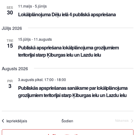
11.maijs
-
5.jūnijs
SES
30
Lokālplānojuma Dēļu ielā 4 publiskā apspriešana
Jūlijs 2026
15.jūlijs
-
11.augusts
TRE
15
Publiskā apspriešana lokālplānojuma grozījumiem
teritorijai starp Ķiburgas ielu un Lazdu ielu
Augusts 2026
3.augusts plkst. 17:00
-
18:00
PIR
3
Publiskās apspriešanas sanāksme par lokālplānojuma
grozījumiem teritorijai starp Ķiburgas ielu un Lazdu ielu
Iepriekšējais
Šodien
Nākamais