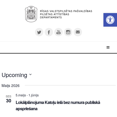
Open 
Upcoming
Select
Maijs 2026
date.
5.maijs
-
1.jūnijs
SES
30
Lokālplānojuma Katoļu ielā bez numura publiskā
apspriešana