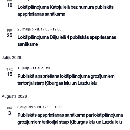
18
Lokālplānojuma Katoļu ielā bez numura publiskās
apspriešanas sanāksme
25.maijs plkst. 17:00
-
19:00
PIR
25
Lokālplānojuma Dēļu ielā 4 publiskās apspriešanas
sanāksme
Jūlijs 2026
15.jūlijs
-
11.augusts
TRE
15
Publiskā apspriešana lokālplānojuma grozījumiem
teritorijai starp Ķiburgas ielu un Lazdu ielu
Augusts 2026
3.augusts plkst. 17:00
-
18:00
PIR
3
Publiskās apspriešanas sanāksme par lokālplānojuma
grozījumiem teritorijai starp Ķiburgas ielu un Lazdu ielu