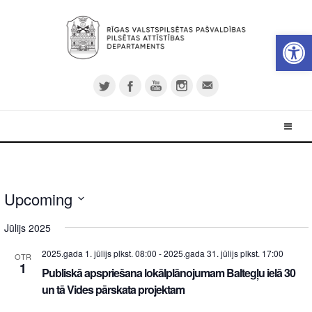
Open 
Upcoming
Select
Jūlijs 2025
date.
2025.gada 1. jūlijs plkst. 08:00
-
2025.gada 31. jūlijs plkst. 17:00
OTR
1
Publiskā apspriešana lokālplānojumam Baltegļu ielā 30
un tā Vides pārskata projektam