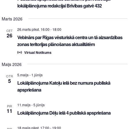
lokālplānojuma redakcijai Brīvības gatvē 432
Marts 2026
26.marts plkst. 16:00
-
18:00
CET
26
Vebinārs par Rīgas vēsturiskā centra un tā aizsardzības
zonas teritorijas plānošanas aktualitātēm
Virtual Notikums
Maijs 2026
5.maijs
-
1.jūnijs
OTR
5
Lokālplānojuma Katoļu ielā bez numura publiskā
apspriešana
11.maijs
-
5.jūnijs
PIR
11
Lokālplānojuma Dēļu ielā 4 publiskā apspriešana
18.maijs plkst. 17:00
-
19:00
PIR