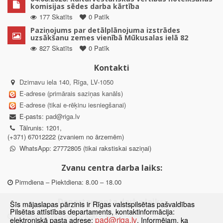
komisijas sēdes darba kārtība
177 Skatīts
0 Patīk
Paziņojums par detālplānojuma izstrādes
uzsākšanu zemes vienībā Mūkusalas ielā 82
827 Skatīts
0 Patīk
Kontakti
Dzirnavu iela 140, Rīga, LV-1050
E-adrese (primārais saziņas kanāls)
E-adrese (tikai e-rēķinu iesniegšanai)
E-pasts:
pad@riga.lv
Tālrunis: 1201,
(+371) 67012222 (zvaniem no ārzemēm)
WhatsApp: 27772805 (tikai rakstiskai saziņai)
Zvanu centra darba laiks:
Pirmdiena – Piektdiena: 8.00 – 18.00
Departamenta darba laiks:
Šīs mājaslapas pārzinis ir Rīgas valstspilsētas pašvaldības
Pilsētas attīstības departaments, kontaktinformācija:
Pirmdiena, Ceturtdiena: 8.30 – 18.00
pad@riga.lv
elektroniskā pasta adrese:
. Informējam, ka