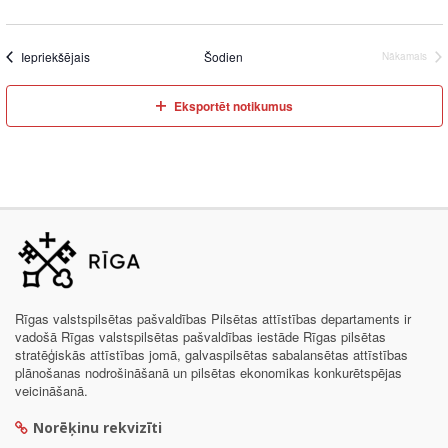
Iepriekšējais
Šodien
Nākamais
Eksportēt notikumus
Rīgas valstspilsētas pašvaldības Pilsētas attīstības departaments ir
vadošā Rīgas valstspilsētas pašvaldības iestāde Rīgas pilsētas
stratēģiskās attīstības jomā, galvaspilsētas sabalansētas attīstības
plānošanas nodrošināšanā un pilsētas ekonomikas konkurētspējas
veicināšanā.
Norēķinu rekvizīti