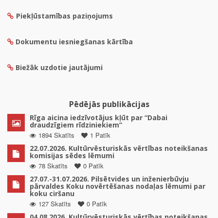
Piekļūstamības paziņojums
Dokumentu iesniegšanas kārtība
Biežāk uzdotie jautājumi
Pēdējās publikācijas
Rīga aicina iedzīvotājus kļūt par “Dabai
draudzīgiem rīdziniekiem”
1894 Skatīts
1 Patīk
22.07.2026. Kultūrvēsturiskās vērtības noteikšanas
komisijas sēdes lēmumi
78 Skatīts
0 Patīk
27.07.-31.07.2026. Pilsētvides un inženierbūvju
pārvaldes Koku novērtēšanas nodaļas lēmumi par
koku ciršanu
127 Skatīts
0 Patīk
04.08.2026. Kultūrvēsturiskās vērtības noteikšanas