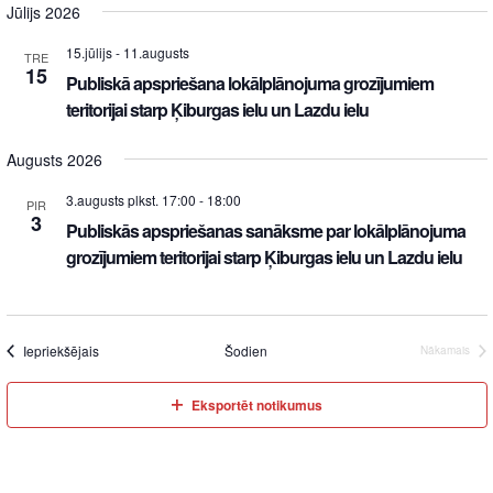
Jūlijs 2026
15.jūlijs
-
11.augusts
TRE
15
Publiskā apspriešana lokālplānojuma grozījumiem
teritorijai starp Ķiburgas ielu un Lazdu ielu
Augusts 2026
3.augusts plkst. 17:00
-
18:00
PIR
3
Publiskās apspriešanas sanāksme par lokālplānojuma
grozījumiem teritorijai starp Ķiburgas ielu un Lazdu ielu
Iepriekšējais
Šodien
Nākamais
Eksportēt notikumus