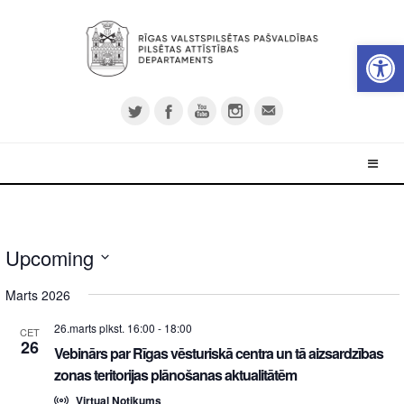
Open 
Upcoming
Select
Marts 2026
date.
26.marts plkst. 16:00
-
18:00
CET
26
Vebinārs par Rīgas vēsturiskā centra un tā aizsardzības
zonas teritorijas plānošanas aktualitātēm
Virtual Notikums