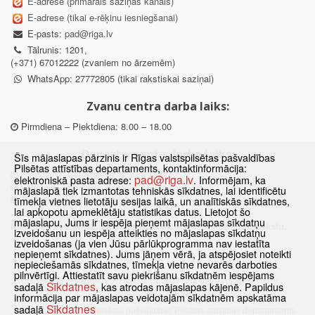
E-adrese (primārais saziņas kanāls)
E-adrese (tikai e-rēķinu iesniegšanai)
E-pasts:
pad@riga.lv
Tālrunis: 1201,
(+371) 67012222 (zvaniem no ārzemēm)
WhatsApp: 27772805 (tikai rakstiskai saziņai)
Zvanu centra darba laiks:
Pirmdiena – Piektdiena: 8.00 – 18.00
Departamenta darba laiks:
Šīs mājaslapas pārzinis ir Rīgas valstspilsētas pašvaldības
Pilsētas attīstības departaments, kontaktinformācija:
Pirmdiena, Ceturtdiena: 8.30 – 18.00
pad@riga.lv
elektroniskā pasta adrese:
. Informējam, ka
Otrdiena, Trešdiena: 8.30 – 17.00
mājaslapā tiek izmantotas tehniskās sīkdatnes, lai identificētu
Piektdiena: 8.30 – 15.00
tīmekļa vietnes lietotāju sesijas laikā, un analītiskās sīkdatnes,
lai apkopotu apmeklētāju statistikas datus. Lietojot šo
mājaslapu, Jums ir iespēja pieņemt mājaslapas sīkdatņu
Klātienes konsultācijas pieejamas tikai ar iepriekšēju pierakstu.
izveidošanu un iespēja atteikties no mājaslapas sīkdatņu
izveidošanas (ja vien Jūsu pārlūkprogramma nav iestatīta
nepieņemt sīkdatnes). Jums jāņem vērā, ja atspējosiet noteikti
nepieciešamās sīkdatnes, tīmekļa vietne nevarēs darboties
pilnvērtīgi. Attiestatīt savu piekrišanu sīkdatnēm iespējams
Sākums
Jaunumi
Biežāk uzdotie jautājumi
Lapas karte
Sīkdatnes
sadaļā
, kas atrodas mājaslapas kājenē. Papildus
Sīkdatnes
Kontakti
informācija par mājaslapas veidotajām sīkdatnēm apskatāma
Sīkdatnes
sadaļā
© 2021 Rīgas valstspilsētas pašvaldības Pilsētas attīstības departaments.