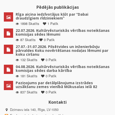
Pēdējās publikācijas
Rīga aicina iedzīvotājus kļūt par “Dabai
draudzīgiem rīdziniekiem”
1898 Skatīts
1 Patīk
22.07.2026. Kultūrvēsturiskās vērtības noteikšanas
komisijas sēdes lēmumi
87 Skatīts
0 Patīk
27.07.-31.07.2026. Pilsētvides un inženierbūvju
pārvaldes Koku novērtēšanas nodaļas lēmumi par
koku ciršanu
132 Skatīts
0 Patīk
04.08.2026. Kultūrvēsturiskās vērtības noteikšanas
komisijas sēdes darba kārtība
181 Skatīts
0 Patīk
Paziņojums par detālplānojuma izstrādes
uzsākšanu zemes vienībā Mūkusalas ielā 82
837 Skatīts
0 Patīk
Kontakti
Dzirnavu iela 140, Rīga, LV-1050